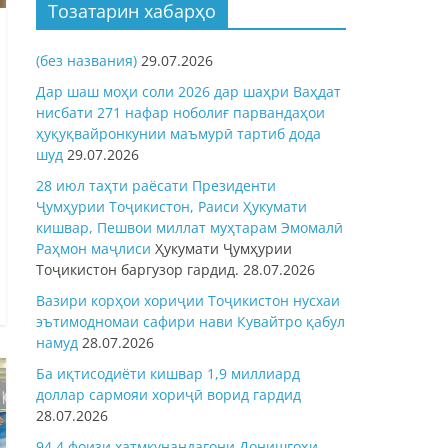
Тозатарин хабарҳо
(без названия)
29.07.2026
Дар шаш моҳи соли 2026 дар шаҳри Ваҳдат
нисбати 271 нафар ноболиғ парвандаҳои
ҳуқуқвайронкунии маъмурӣ тартиб дода
шуд
29.07.2026
28 июл таҳти раёсати Президенти
Ҷумҳурии Тоҷикистон, Раиси Ҳукумати
кишвар, Пешвои миллат муҳтарам Эмомалӣ
Раҳмон
маҷлиси
Ҳукумати Ҷумҳурии
Тоҷикистон баргузор гардид.
28.07.2026
Вазири корҳои хориҷии Тоҷикистон нусхаи
эътимодномаи сафири нави Кувайтро қабул
намуд
28.07.2026
Ба иқтисодиёти кишвар 1,9 миллиард
доллар сармояи хориҷӣ ворид гардид
28.07.2026
94,4 фоизи хатмкунандагони Донишгоҳи