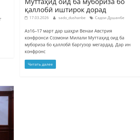
Муттаҳид оид ба мубориза бо
қаллобӣ иштирок дорад
17.03.2026
sado_dushanbe
Садои Душанбе
г
Аз16–17 март дар шаҳри Венаи Австрия
конфронси Созмони Милали Муттаҳид оид ба
мубориза бо қаллобӣ баргузор мегардад. Дар ин
конфронс
Читать далее