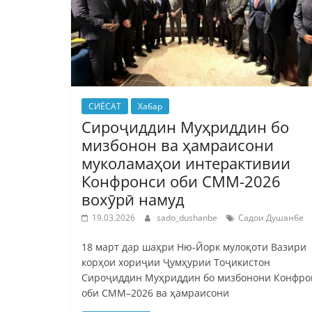
СИЁСАТ
Хабар
Сироҷиддин Муҳриддин бо
мизбонон ва ҳамраисони
муколамаҳои интерактивии
Конфронси оби СММ-2026
вохӯрӣ намуд
19.03.2026
sado_dushanbe
Садои Душанбе
18 март дар шаҳри Ню-Йорк мулоқоти Вазири
корҳои хориҷии Ҷумҳурии Тоҷикистон
Сироҷиддин Муҳриддин бо мизбонони Конфро
оби СММ–2026 ва ҳамраисони