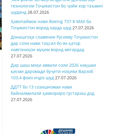
технологии Тоҷикистон бо ҷойи кор таъмин
шуданд
28.07.2026
Ҳавопаймои нави Boeing 737-8 MAX ба
Тоҷикистон ворид карда шуд
27.07.2026
Донишгоҳи славянии Русияву Тоҷикистон
дар соли нави таҳсил бо як қатор
навгониҳои муҳим ворид мегардад
27.07.2026
Дар шаш моҳи аввали соли 2026 нақшаи
қисми даромади буҷети ноҳияи Варзоб
103,4 фоиз иҷро шуд
27.07.2026
ДДТТ бо 13 созишномаи нави
байналмилалӣ ҳамкориро густариш дод
27.07.2026