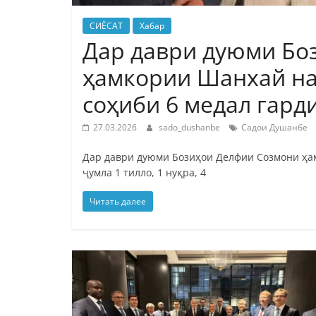
СИЁСАТ
Хабар
Дар даври дуюми Бо
ҳамкории Шанхай на
соҳиби 6 медал гард
27.03.2026
sado_dushanbe
Садои Душанбе
Дар даври дуюми Бозиҳои Делфии Созмони ҳам
ҷумла 1 тилло, 1 нуқра, 4
Читать далее