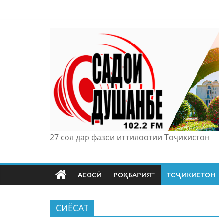
Skip
to
content
27 сол дар фазои иттилоотии Тоҷикистон
АСОСӢ
РОҲБАРИЯТ
ТОҶИКИСТОН
СИЁСАТ