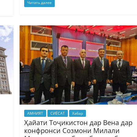
Читать далее
АМНИЯТ
СИЁСАТ
Хабар
Ҳайати Тоҷикистон дар Вена дар
конфронси Созмони Милали