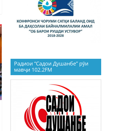
Радиои “Садои Душанбе” рӯи
мавҷи 102.2FM