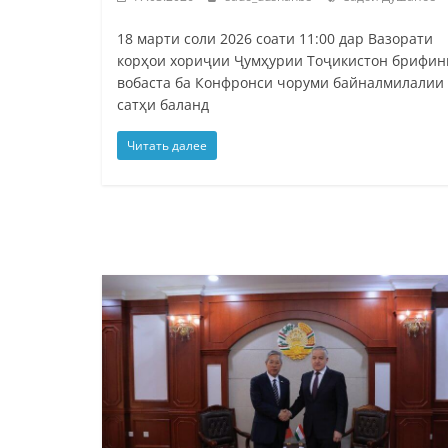
18 марти соли 2026 соати 11:00 дар Вазорати
корҳои хориҷии Ҷумҳурии Тоҷикистон брифин
вобаста ба Конфронси чоруми байналмилалии
сатҳи баланд
Читать далее