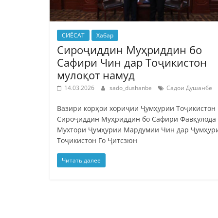
СИЁСАТ
Хабар
Сироҷиддин Муҳриддин бо
Сафири Чин дар Тоҷикистон
мулоқот намуд
14.03.2026
sado_dushanbe
Садои Душанбе
Вазири корҳои хориҷии Ҷумҳурии Тоҷикистон
Сироҷиддин Муҳриддин бо Сафири Фавқулода 
Мухтори Ҷумҳурии Мардумии Чин дар Ҷумҳур
Тоҷикистон Го Ҷитсзюн
Читать далее