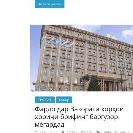
Читать далее
СИЁСАТ
Хабар
Фардо дар Вазорати корҳои
хориҷӣ брифинг баргузор
мегардад
17.03.2026
sado_dushanbe
Садои Душанбе