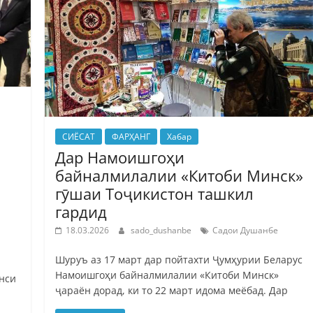
СИЁСАТ
ФАРҲАНГ
Хабар
Дар Намоишгоҳи
байналмилалии «Китоби Минск»
гӯшаи Тоҷикистон ташкил
гардид
18.03.2026
sado_dushanbe
Садои Душанбе
Шуруъ аз 17 март дар пойтахти Ҷумҳурии Беларус
Намоишгоҳи байналмилалии «Китоби Минск»
нси
ҷараён дорад, ки то 22 март идома меёбад. Дар