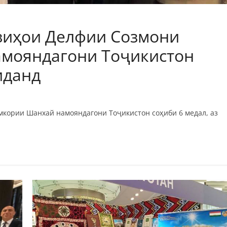
зиҳои Делфии Созмони
мояндагони Тоҷикистон
иданд
кории Шанхай намояндагони Тоҷикистон соҳиби 6 медал, аз