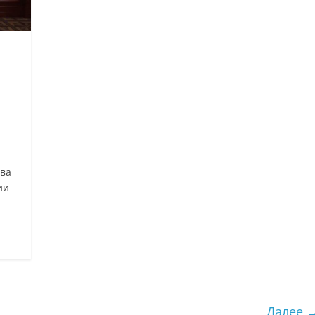
ва
ии
Далее 