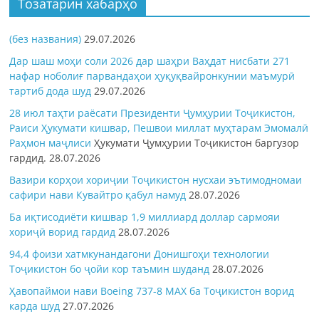
Тозатарин хабарҳо
(без названия)
29.07.2026
Дар шаш моҳи соли 2026 дар шаҳри Ваҳдат нисбати 271
нафар ноболиғ парвандаҳои ҳуқуқвайронкунии маъмурӣ
тартиб дода шуд
29.07.2026
28 июл таҳти раёсати Президенти Ҷумҳурии Тоҷикистон,
Раиси Ҳукумати кишвар, Пешвои миллат муҳтарам Эмомалӣ
Раҳмон
маҷлиси
Ҳукумати Ҷумҳурии Тоҷикистон баргузор
гардид.
28.07.2026
Вазири корҳои хориҷии Тоҷикистон нусхаи эътимодномаи
сафири нави Кувайтро қабул намуд
28.07.2026
Ба иқтисодиёти кишвар 1,9 миллиард доллар сармояи
хориҷӣ ворид гардид
28.07.2026
94,4 фоизи хатмкунандагони Донишгоҳи технологии
Тоҷикистон бо ҷойи кор таъмин шуданд
28.07.2026
Ҳавопаймои нави Boeing 737-8 MAX ба Тоҷикистон ворид
карда шуд
27.07.2026