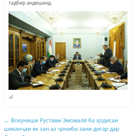
тадбир андешанд.
←
Вокуниши Рустами Эмомалӣ ба ҳодисаи
шиканҷаи як зан аз ҷониби зани дигар дар