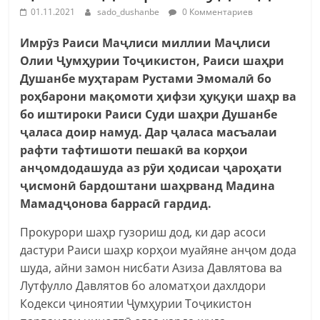
01.11.2021
sado_dushanbe
0 Комментариев
Имрӯз Раиси Маҷлиси миллии Маҷлиси
Олии Ҷумҳурии Тоҷикистон, Раиси шаҳри
Душанбе муҳтарам Рустами Эмомалӣ бо
роҳбарони мақомоти ҳифзи ҳуқуқи шаҳр ва
бо иштироки Раиси Суди шаҳри Душанбе
ҷаласа доир намуд. Дар ҷаласа масъалаи
рафти тафтишоти пешакӣ ва корҳои
анҷомдодашуда аз рӯи ҳодисаи ҷароҳати
ҷисмонӣ бардоштани шаҳрванд Мадина
Мамадҷонова баррасӣ гардид.
Прокурори шаҳр гузориш дод, ки дар асоси
дастури Раиси шаҳр корҳои муайяне анҷом дода
шуда, айни замон нисбати Азиза Давлятова ва
Лутфулло Давлятов бо аломатҳои дахлдори
Кодекси ҷиноятии Ҷумҳурии Тоҷикистон