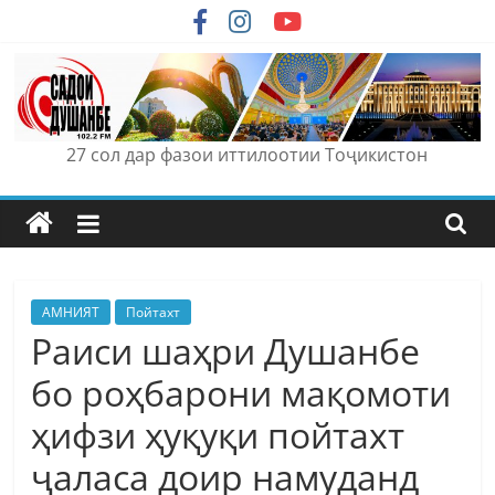
Skip
to
content
27 сол дар фазои иттилоотии Тоҷикистон
АМНИЯТ
Пойтахт
Раиси шаҳри Душанбе
бо роҳбарони мақомоти
ҳифзи ҳуқуқи пойтахт
ҷаласа доир намуданд