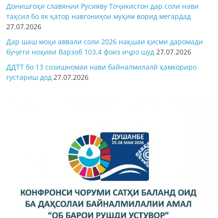
Донишгоҳи славянии Русияву Тоҷикистон дар соли нави
таҳсил бо як қатор навгониҳои муҳим ворид мегардад
27.07.2026
Дар шаш моҳи аввали соли 2026 нақшаи қисми даромади
буҷети ноҳияи Варзоб 103,4 фоиз иҷро шуд
27.07.2026
ДДТТ бо 13 созишномаи нави байналмилалӣ ҳамкориро
густариш дод
27.07.2026