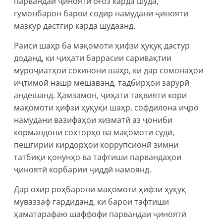
парвандаи ҷиноятӣ оғоз карда шуда,
гумонбарон барои содир намудани ҷинояти
мазкур дастгир карда шудаанд.
Раиси шаҳр ба мақомоти ҳифзи ҳуқуқ дастур
доданд, ки ҷиҳати баррасии саривақтии
муроҷиатҳои сокинони шаҳр, ки дар сомонаҳои
иҷтимоӣ нашр мешаванд, тадбирҳои зарурӣ
андешанд. Ҳамзамон, ҷиҳати тақвияти кори
мақомоти ҳифзи ҳуқуқи шаҳр, софдилона иҷро
намудани вазифаҳои хизматӣ аз ҷониби
кормандони сохторҳо ва мақомоти судӣ,
пешгирии кирдорҳои коррупсионӣ зимни
татбиқи қонунҳо ва тафтиши парвандаҳои
ҷиноятӣ корбарии ҷиддӣ намоянд.
Дар охир роҳбарони мақомоти ҳифзи ҳуқуқ
муваззаф гардиданд, ки барои тафтиши
ҳаматарафаю шаффофи парвандаи ҷиноятӣ