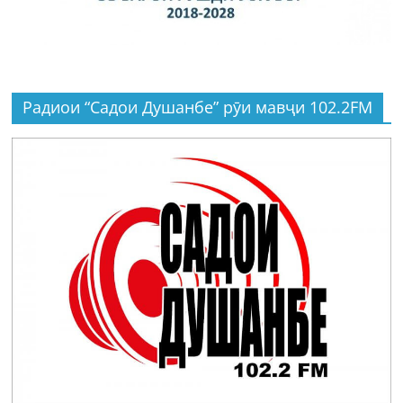
Радиои “Садои Душанбе” рӯи мавҷи 102.2FM