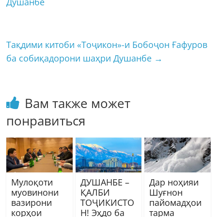
Душанбе
Тақдими китоби «Тоҷикон»-и Бобоҷон Ғафуров
ба собиқадорони шаҳри Душанбе
→
Вам также может
понравиться
Мулоқоти
ДУШАНБЕ –
Дар ноҳияи
муовинони
ҚАЛБИ
Шуғнон
вазирони
ТОҶИКИСТО
пайомадҳои
корҳои
Н! Эҳдо ба
тарма