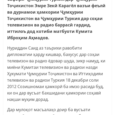
Тоҷикистон Эмре Зекӣ Карагёл вазъи феълӣ
ва дурнамои ҳамкории Ҷумҳурии
Тоҷикистон ва Ҷумҳурии Туркия дар соҳаи
телевизион ва радио баррасӣ гардид,
иттилоъ дод котиби матбуоти Кумита
Иброҳим Аҳмадов.
Нуриддин Саид аз таърихи равобити
дипломатии ҳарду кишвар, бахусус дар соҳаи
телевизон ва радио ёдовар шуда, зикр намуд, ки
миёни Кумитаи телевизион ва радиои назди
Ҳукумати Ҷумҳурии Тоҷикистон ва Иттиҳодияи
телевизон ва радиои Туркия 18 декабри соли
2012 Созишномаи ҳамкорӣ ба имзо расида буд,
ки он дар вусъат бахшидани ҳамкории соҳавӣ
нақши муҳим дорад.
Дар мулоқот масъалаҳо доир ба вусъати