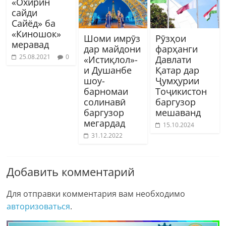
«Охирин
сайди
Cайёд» ба
«Киношок»
Шоми имрӯз
Рӯзҳои
меравад
дар майдони
фарҳанги
25.08.2021
0
«Истиқлол»-
Давлати
и Душанбе
Қатар дар
шоу-
Ҷумҳурии
барномаи
Тоҷикистон
солинавӣ
баргузор
баргузор
мешаванд
мегардад
15.10.2024
31.12.2022
Добавить комментарий
Для отправки комментария вам необходимо
авторизоваться
.