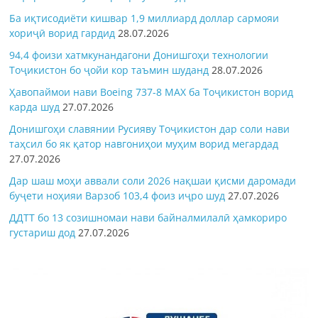
Ба иқтисодиёти кишвар 1,9 миллиард доллар сармояи
хориҷӣ ворид гардид
28.07.2026
94,4 фоизи хатмкунандагони Донишгоҳи технологии
Тоҷикистон бо ҷойи кор таъмин шуданд
28.07.2026
Ҳавопаймои нави Boeing 737-8 MAX ба Тоҷикистон ворид
карда шуд
27.07.2026
Донишгоҳи славянии Русияву Тоҷикистон дар соли нави
таҳсил бо як қатор навгониҳои муҳим ворид мегардад
27.07.2026
Дар шаш моҳи аввали соли 2026 нақшаи қисми даромади
буҷети ноҳияи Варзоб 103,4 фоиз иҷро шуд
27.07.2026
ДДТТ бо 13 созишномаи нави байналмилалӣ ҳамкориро
густариш дод
27.07.2026