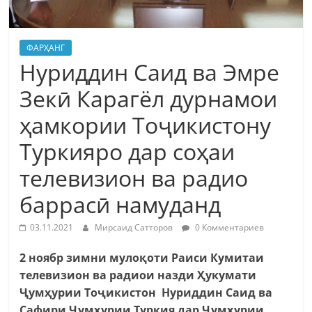
ФАРҲАНГ
Нуриддин Саид ва Эмре
Зекӣ Карагёл дурнамои
ҳамкории Тоҷикистону
Туркияро дар соҳаи
телевизион ва радио
баррасӣ намуданд
03.11.2021
Мирсаид Сатторов
0 Комментариев
2 ноябр зимни мулоқоти Раиси Кумитаи
телевизион ва радиои назди Ҳукумати
Ҷумҳурии Тоҷикистон Нуриддин Саид ва
Сафири Ҷумҳурии Туркия дар Ҷумҳурии