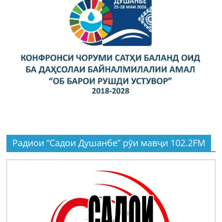
Радиои “Садои Душанбе” рӯи мавҷи 102.2FM