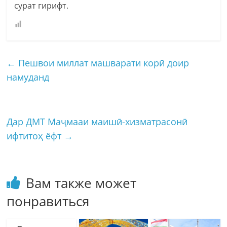
сурат гирифт.
←
Пешвои миллат машварати корӣ доир
намуданд
Дар ДМТ Маҷмааи маишӣ-хизматрасонӣ
ифтитоҳ ёфт
→
Вам также может
понравиться