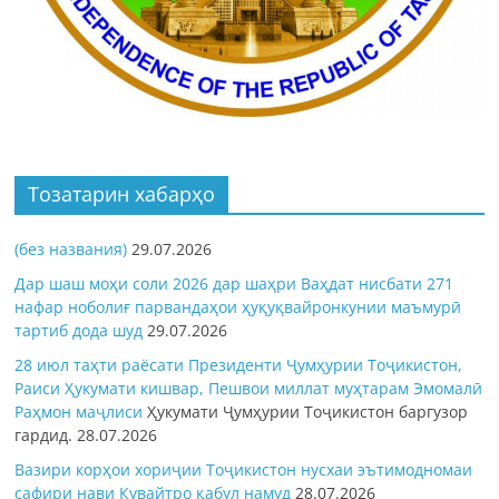
Тозатарин хабарҳо
(без названия)
29.07.2026
Дар шаш моҳи соли 2026 дар шаҳри Ваҳдат нисбати 271
нафар ноболиғ парвандаҳои ҳуқуқвайронкунии маъмурӣ
тартиб дода шуд
29.07.2026
28 июл таҳти раёсати Президенти Ҷумҳурии Тоҷикистон,
Раиси Ҳукумати кишвар, Пешвои миллат муҳтарам Эмомалӣ
Раҳмон
маҷлиси
Ҳукумати Ҷумҳурии Тоҷикистон баргузор
гардид.
28.07.2026
Вазири корҳои хориҷии Тоҷикистон нусхаи эътимодномаи
сафири нави Кувайтро қабул намуд
28.07.2026