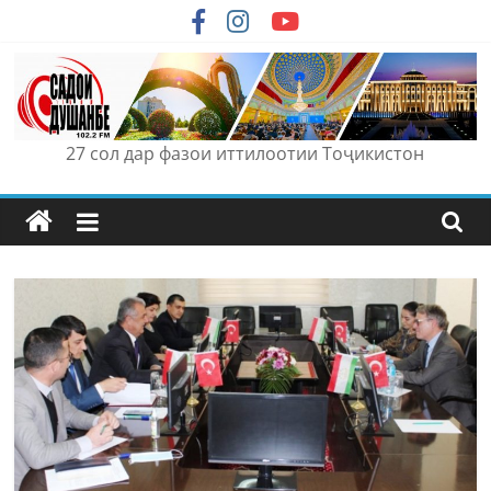
Skip
to
content
27 сол дар фазои иттилоотии Тоҷикистон