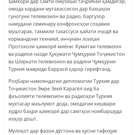
ҳамкорӣ дар самти омӯзиши таҷрибаи ҳамдигар,
омода кардани мутахассисон дар бахшҳои
гуногуни телевизион ва радио, баргузор
намудани семинару конфронсҳои соҳавии
муштарак, такмили тахассуси ҳайати эҷодӣ ва
кормандони техникӣ, инчунин лоиҳаи
Протоколи ҳамкорӣ миёни Кумитаи телевизон
ва радиои назди Ҳукумати Ҷумҳурии Тоҷикистон
ва Ширкати телевизион ва радиои Ҷумҳурии
Туркия мавриди баррасӣ қарор гирифтанд.
Роҳбари намояндагии дипломатии Туркия дар
Тоҷикистон Эмре Зекӣ Карагёл оид ба
фаъолияти телевизион ва радиоҳои Туркия
мухтасар маълумот дода, омодагии кишвари
худро баҳри ҳамкорӣ дар самтҳои номбаршуда
изҳор дошт.
Мулоқот дар фазои дӯстона ва ҳусни тафоҳум