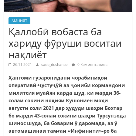
АМНИЯТ
Қаллобӣ вобаста ба
хариду фӯруши воситаи
нақлиёт
26.11.2021
sado_dushanbe
0 Комментариев
Ҳангоми гузаронидани чорабиниҳои
оперативӣ-ҷустуҷӯӣ аз ҷониби кормандони
милитсия муайян карда шуд, ки марди 36-
солаи сокини ноҳияи Кӯшониён моҳи
августи соли 2021 дар ҳудуди шаҳри Бохтар
бо марди 43-солаи сокини шаҳри Турсунзода
шинос шуда, ба боварии ӯ даромада, аз ӯ
автомашинаи тамғаи «Инфинити»-ро ба