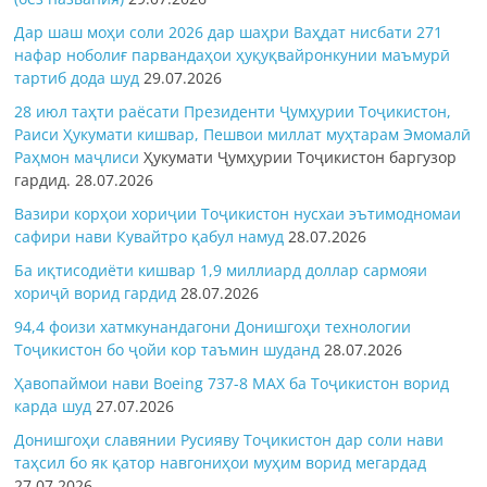
Дар шаш моҳи соли 2026 дар шаҳри Ваҳдат нисбати 271
нафар ноболиғ парвандаҳои ҳуқуқвайронкунии маъмурӣ
тартиб дода шуд
29.07.2026
28 июл таҳти раёсати Президенти Ҷумҳурии Тоҷикистон,
Раиси Ҳукумати кишвар, Пешвои миллат муҳтарам Эмомалӣ
Раҳмон
маҷлиси
Ҳукумати Ҷумҳурии Тоҷикистон баргузор
гардид.
28.07.2026
Вазири корҳои хориҷии Тоҷикистон нусхаи эътимодномаи
сафири нави Кувайтро қабул намуд
28.07.2026
Ба иқтисодиёти кишвар 1,9 миллиард доллар сармояи
хориҷӣ ворид гардид
28.07.2026
94,4 фоизи хатмкунандагони Донишгоҳи технологии
Тоҷикистон бо ҷойи кор таъмин шуданд
28.07.2026
Ҳавопаймои нави Boeing 737-8 MAX ба Тоҷикистон ворид
карда шуд
27.07.2026
Донишгоҳи славянии Русияву Тоҷикистон дар соли нави
таҳсил бо як қатор навгониҳои муҳим ворид мегардад
27.07.2026