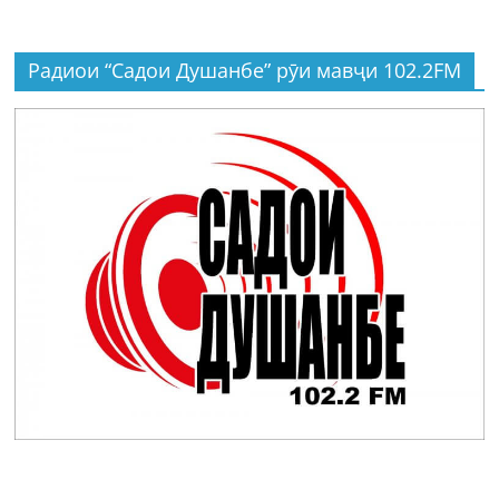
Радиои “Садои Душанбе” рӯи мавҷи 102.2FM