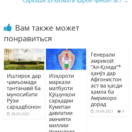
Саркашӣ аз хизмати ҳарбӣ ҷиноят аст
→
Вам также может
понравиться
Генерали
амрикоӣ:
“Ал-Қоида”*
ҳанӯз дар
Иштирок дар
Изҳороти
Афғонистон
ҷамъомади
маркази
аст ва қасди
тантанавӣ ба
матбуоти
ҳамла ба
муносибати
Қӯшунҳои
Амрикоро
Рӯзи
сарҳадии
дорад
сарҳадбонон
Кумитаи
29.09.2021
0
давлатии
28.05.2023
амнияти
миллии
Ҷумҳурии