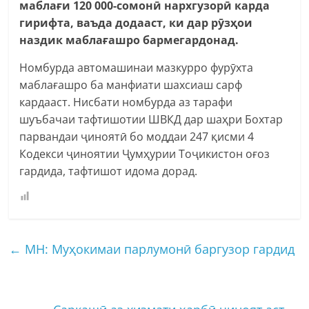
маблағи 120 000-сомонӣ нархгузорӣ карда
гирифта, ваъда додааст, ки дар рӯзҳои
наздик маблағашро бармегардонад.
Номбурда автомашинаи мазкурро фурӯхта
маблағашро ба манфиати шахсиаш сарф
кардааст. Нисбати номбурда аз тарафи
шуъбачаи тафтишотии ШВКД дар шаҳри Бохтар
парвандаи ҷиноятӣ бо моддаи 247 қисми 4
Кодекси ҷиноятии Ҷумҳурии Тоҷикистон оғоз
гардида, тафтишот идома дорад.
←
МН: Муҳокимаи парлумонӣ баргузор гардид