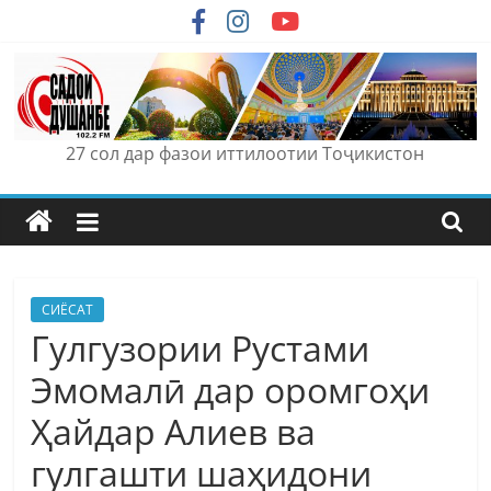
Skip
to
content
27 сол дар фазои иттилоотии Тоҷикистон
СИЁСАТ
Гулгузории Рустами
Эмомалӣ дар оромгоҳи
Ҳайдар Алиев ва
гулгашти шаҳидони