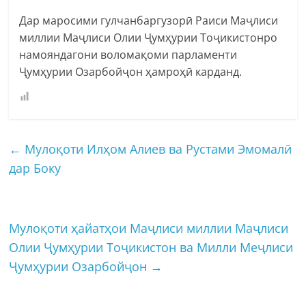
Дар маросими гулчанбаргузорӣ Раиси Маҷлиси
миллии Маҷлиси Олии Ҷумҳурии Тоҷикистонро
намояндагони воломақоми парламенти
Ҷумҳурии Озарбойҷон ҳамроҳӣ карданд.
←
Мулоқоти Илҳом Алиев ва Рустами Эмомалӣ
дар Боку
Мулоқоти ҳайатҳои Маҷлиси миллии Маҷлиси
Олии Ҷумҳурии Тоҷикистон ва Милли Меҷлиси
Ҷумҳурии Озарбойҷон
→