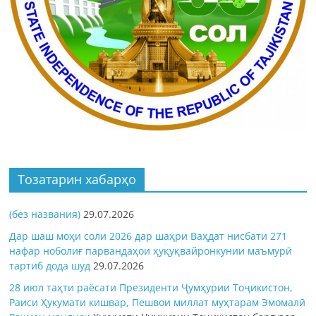
Тозатарин хабарҳо
(без названия)
29.07.2026
Дар шаш моҳи соли 2026 дар шаҳри Ваҳдат нисбати 271
нафар ноболиғ парвандаҳои ҳуқуқвайронкунии маъмурӣ
тартиб дода шуд
29.07.2026
28 июл таҳти раёсати Президенти Ҷумҳурии Тоҷикистон,
Раиси Ҳукумати кишвар, Пешвои миллат муҳтарам Эмомалӣ