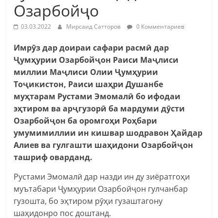
Озарбойҷо
03.03.2022
Мирсаид Сатторов
0 Комментариев
Имрӯз дар доираи сафари расмӣ дар
Ҷумҳурии Озарбойҷон Раиси Маҷлиси
миллии Маҷлиси Олии Ҷумҳурии
Тоҷикистон, Раиси шаҳри Душанбе
муҳтарам Рустами Эмомалӣ бо ифодаи
эҳтиром ва арҷгузорӣ ба мардуми дӯсти
Озарбойҷон ба оромгоҳи Роҳбари
умумимиллии ин кишвар шодравон Ҳайдар
Алиев ва гулгашти шаҳидони Озарбойҷон
ташриф оварданд.
Рустами Эмомалӣ дар назди ин ду зиёратгоҳи
муътабари Ҷумҳурии Озарбойҷон гулчанбар
гузошта, бо эҳтиром рӯҳи гузаштагону
шаҳидонро пос доштанд.