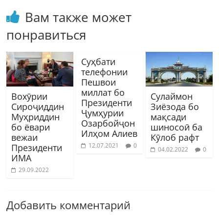
Вам также может
понравиться
Суҳбати
телефонии
Пешвои
миллат бо
Вохӯрии
Сулаймон
Президенти
Сироҷиддин
Зиёзода бо
Ҷумҳурии
Муҳриддин
мақсади
Озарбойҷон
бо ёвари
шиносоӣ ба
Илҳом Алиев
вежаи
Кӯлоб рафт
12.07.2021
0
Президенти
04.02.2022
0
ИМА
29.09.2022
Добавить комментарий