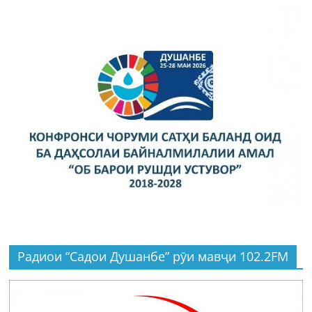
Радиои “Садои Душанбе” рӯи мавҷи 102.2FM