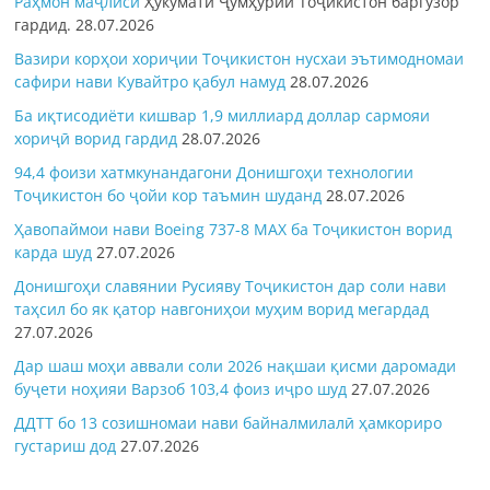
Раҳмон
маҷлиси
Ҳукумати Ҷумҳурии Тоҷикистон баргузор
гардид.
28.07.2026
Вазири корҳои хориҷии Тоҷикистон нусхаи эътимодномаи
сафири нави Кувайтро қабул намуд
28.07.2026
Ба иқтисодиёти кишвар 1,9 миллиард доллар сармояи
хориҷӣ ворид гардид
28.07.2026
94,4 фоизи хатмкунандагони Донишгоҳи технологии
Тоҷикистон бо ҷойи кор таъмин шуданд
28.07.2026
Ҳавопаймои нави Boeing 737-8 MAX ба Тоҷикистон ворид
карда шуд
27.07.2026
Донишгоҳи славянии Русияву Тоҷикистон дар соли нави
таҳсил бо як қатор навгониҳои муҳим ворид мегардад
27.07.2026
Дар шаш моҳи аввали соли 2026 нақшаи қисми даромади
буҷети ноҳияи Варзоб 103,4 фоиз иҷро шуд
27.07.2026
ДДТТ бо 13 созишномаи нави байналмилалӣ ҳамкориро
густариш дод
27.07.2026