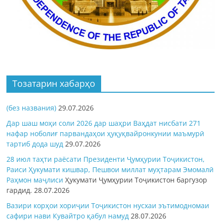
Тозатарин хабарҳо
(без названия)
29.07.2026
Дар шаш моҳи соли 2026 дар шаҳри Ваҳдат нисбати 271
нафар ноболиғ парвандаҳои ҳуқуқвайронкунии маъмурӣ
тартиб дода шуд
29.07.2026
28 июл таҳти раёсати Президенти Ҷумҳурии Тоҷикистон,
Раиси Ҳукумати кишвар, Пешвои миллат муҳтарам Эмомалӣ
Раҳмон
маҷлиси
Ҳукумати Ҷумҳурии Тоҷикистон баргузор
гардид.
28.07.2026
Вазири корҳои хориҷии Тоҷикистон нусхаи эътимодномаи
сафири нави Кувайтро қабул намуд
28.07.2026