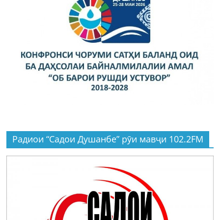
Радиои “Садои Душанбе” рӯи мавҷи 102.2FM