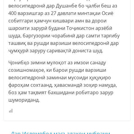
велосипедронӣ дар Душанбе бо ҷалби беш аз
400 варзишгар аз 27 давлати минтақаи Осиё
собитгари ҳамчун кишвари амн ва дорои
шароити зарурӣ будани Тоҷикистон арзёбӣ
шуда, баргузории чорабинӣ дар самти тарғибу
ташвиқ ва рушди варзиши велосипедронӣ дар
ҷумҳурӣ заруру саривақтӣ дониста шуд.
Ҷонибҳо зимни мулоқот аз имзои санаду
созишномаҳое, ки барои рушди варзиши
велосипедронӣ заминаи мусоиди ҳуқуқиро
фароҳам сохтаанд, ҳавасмандӣ зоҳир намуда,
боз ҳам тақвият бахшидани робитаро зарур
шумориданд.
←
Дар Исломобод масъалаҳои мубрами