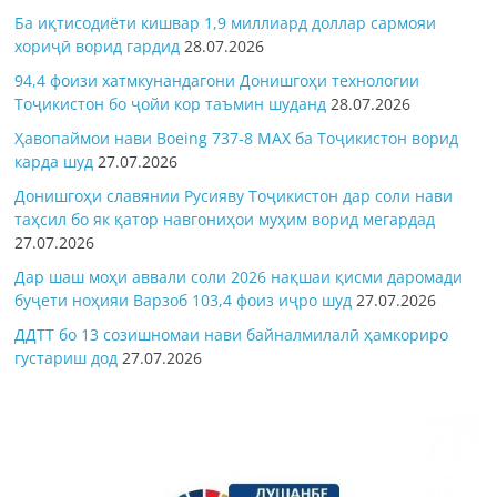
Ба иқтисодиёти кишвар 1,9 миллиард доллар сармояи
хориҷӣ ворид гардид
28.07.2026
94,4 фоизи хатмкунандагони Донишгоҳи технологии
Тоҷикистон бо ҷойи кор таъмин шуданд
28.07.2026
Ҳавопаймои нави Boeing 737-8 MAX ба Тоҷикистон ворид
карда шуд
27.07.2026
Донишгоҳи славянии Русияву Тоҷикистон дар соли нави
таҳсил бо як қатор навгониҳои муҳим ворид мегардад
27.07.2026
Дар шаш моҳи аввали соли 2026 нақшаи қисми даромади
буҷети ноҳияи Варзоб 103,4 фоиз иҷро шуд
27.07.2026
ДДТТ бо 13 созишномаи нави байналмилалӣ ҳамкориро
густариш дод
27.07.2026