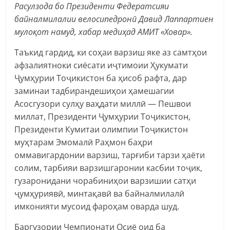
Расулзода бо Президенти Федератсияи
байналмилалии велосипедронӣ Давид Лаппартиен
мулоқот намуд, хабар медиҳад АМИТ «Ховар».
Таъкид гардид, ки соҳаи варзиш яке аз самтҳои
афзалиятноки сиёсати иҷтимоии Ҳукумати
Ҷумҳурии Тоҷикистон ба ҳисоб рафта, дар
заминаи тадбирандешиҳои ҳамешагии
Асосгузори сулҳу ваҳдати миллӣ — Пешвои
миллат, Президенти Ҷумҳурии Тоҷикистон,
Президенти Кумитаи олимпии Тоҷикистон
муҳтарам Эмомалӣ Раҳмон баҳри
оммавигардонии варзиш, тарғиби тарзи ҳаёти
солим, тарбияи варзишгаронии касбии тоҷик,
гузаронидани чорабиниҳои варзишии сатҳи
ҷумҳуриявӣ, минтақавӣ ва байналмилалӣ
имконияти мусоид фароҳам оварда шуд.
Баргузории Чемпионати Осиё оид ба