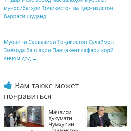
муносибатҳои Тоҷикистон ва Қирғизистон
баррасӣ шуданд
Муовини Сарвазири Тоҷикистон Сулаймон
Зиёзода ба шаҳри Панҷакент сафари корӣ
анҷом дод
→
Вам также может
понравиться
Маҷлиси
Ҳукумати
Ҷумҳурии
Тоҷикистон