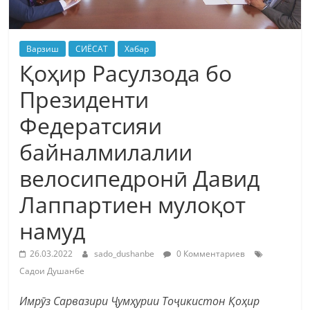
Варзиш
СИЁСАТ
Хабар
Қоҳир Расулзода бо
Президенти
Федератсияи
байналмилалии
велосипедронӣ Давид
Лаппартиен мулоқот
намуд
26.03.2022
sado_dushanbe
0 Комментариев
Садои Душанбе
Имрӯз Сарвазири Ҷумҳурии Тоҷикистон Қоҳир