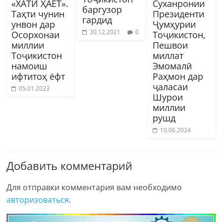
«ХАТИ ҲАЁТ».
Суханронии
баргузор
Таҳти чунин
Президенти
гардид
унвон дар
Ҷумҳурии
30.12.2021
0
Осорхонаи
Тоҷикистон,
миллии
Пешвои
Тоҷикистон
миллат
намоиш
Эмомалӣ
ифтитоҳ ёфт
Раҳмон дар
ҷаласаи
05.01.2023
Шурои
миллии
рушд
10.06.2024
Добавить комментарий
Для отправки комментария вам необходимо
авторизоваться
.