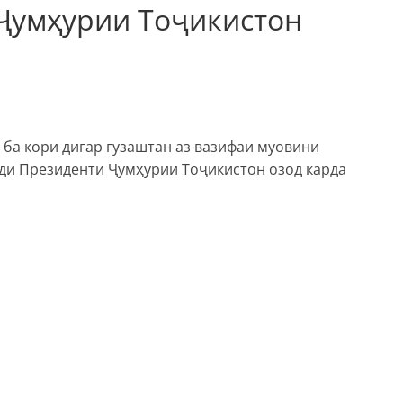
Ҷумҳурии Тоҷикистон
ба кори дигар гузаштан аз вазифаи муовини
зди Президенти Ҷумҳурии Тоҷикистон озод карда