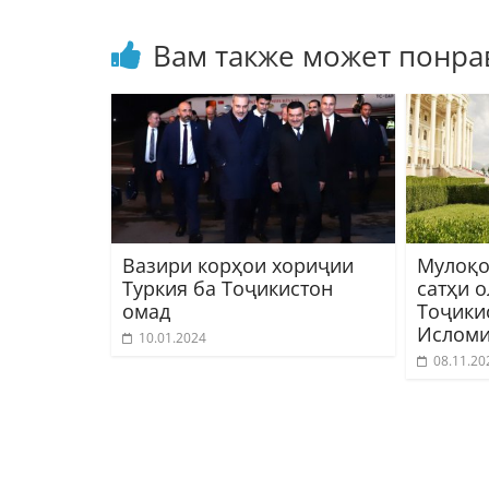
Вам также может понра
Вазири корҳои хориҷии
Мулоқо
Туркия ба Тоҷикистон
сатҳи 
омад
Тоҷики
Исломи
10.01.2024
08.11.20