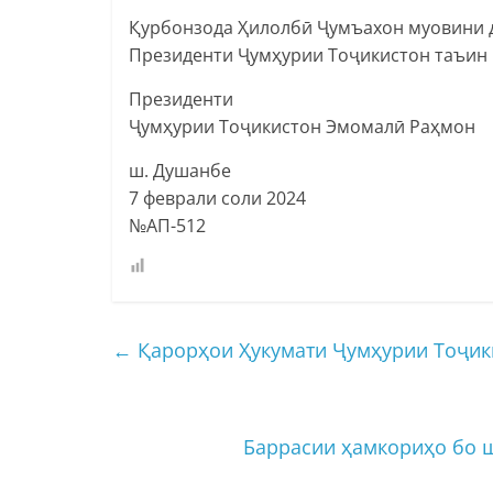
Қурбонзода Ҳилолбӣ Ҷумъахон муовини д
Президенти Ҷумҳурии Тоҷикистон таъин 
Президенти
Ҷумҳурии Тоҷикистон Эмомалӣ Раҳмон
ш. Душанбе
7 феврали соли 2024
№АП-512
←
Қарорҳои Ҳукумати Ҷумҳурии Тоҷик
Баррасии ҳамкориҳо бо 