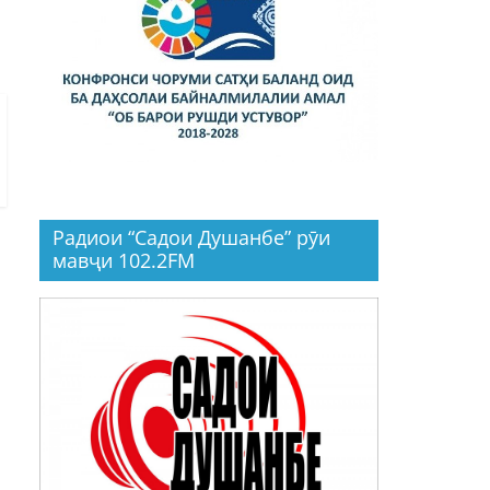
Радиои “Садои Душанбе” рӯи
мавҷи 102.2FM