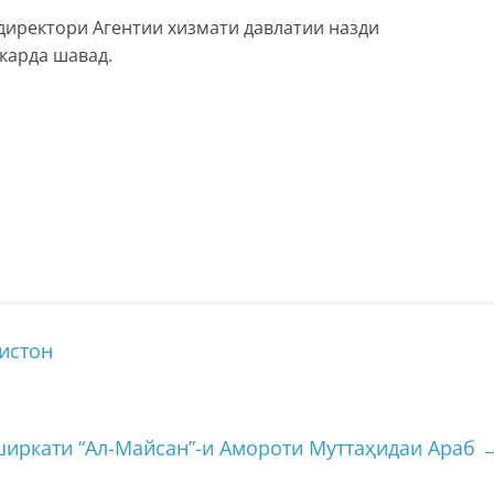
иректори Агентии хизмати давлатии назди
карда шавад.
истон
ширкати “Ал-Майсан”-и Амороти Муттаҳидаи Араб