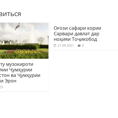
виться
Оғози сафари кории
Сарвари давлат дар
ноҳияи Тоҷикобод
21.09.2021
0
ту музокироти
олии Ҷумҳурии
стон ва Ҷумҳурии
и Эрон
23