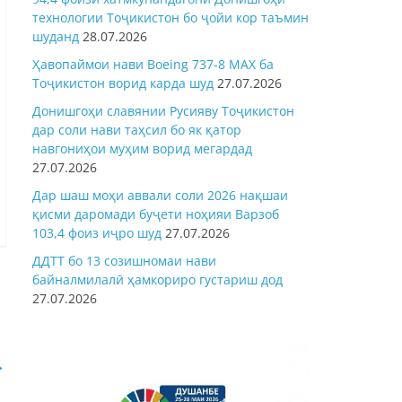
технологии Тоҷикистон бо ҷойи кор таъмин
шуданд
28.07.2026
Ҳавопаймои нави Boeing 737-8 MAX ба
Тоҷикистон ворид карда шуд
27.07.2026
Донишгоҳи славянии Русияву Тоҷикистон
дар соли нави таҳсил бо як қатор
навгониҳои муҳим ворид мегардад
27.07.2026
Дар шаш моҳи аввали соли 2026 нақшаи
қисми даромади буҷети ноҳияи Варзоб
103,4 фоиз иҷро шуд
27.07.2026
ДДТТ бо 13 созишномаи нави
байналмилалӣ ҳамкориро густариш дод
27.07.2026
→