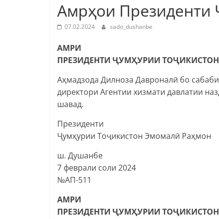
Амрҳои Президенти 
07.02.2024
sado_dushanbe
АМРИ
ПРЕЗИДЕНТИ ҶУМҲУРИИ ТОҶИКИСТОН
Аҳмадзода Дилноза Давроналӣ бо сабаби 
директори Агентии хизмати давлатии на
шавад.
Президенти
Ҷумҳурии Тоҷикистон Эмомалӣ Раҳмон
ш. Душанбе
7 феврали соли 2024
№АП-511
АМРИ
ПРЕЗИДЕНТИ ҶУМҲУРИИ ТОҶИКИСТОН