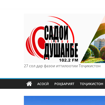
Skip
to
content
27 сол дар фазои иттилоотии Тоҷикистон
АСОСӢ
РОҲБАРИЯТ
ТОҶИКИСТОН