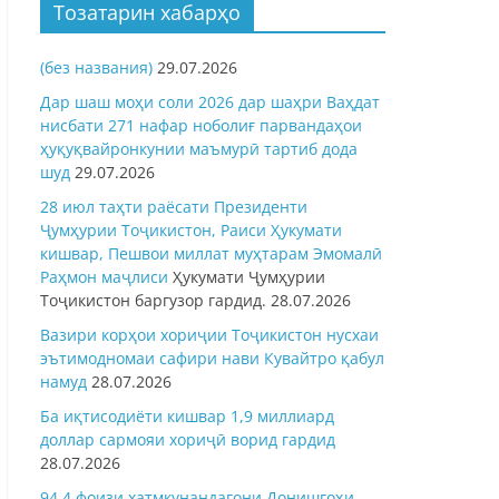
Тозатарин хабарҳо
(без названия)
29.07.2026
Дар шаш моҳи соли 2026 дар шаҳри Ваҳдат
нисбати 271 нафар ноболиғ парвандаҳои
ҳуқуқвайронкунии маъмурӣ тартиб дода
шуд
29.07.2026
28 июл таҳти раёсати Президенти
Ҷумҳурии Тоҷикистон, Раиси Ҳукумати
кишвар, Пешвои миллат муҳтарам Эмомалӣ
Раҳмон
маҷлиси
Ҳукумати Ҷумҳурии
Тоҷикистон баргузор гардид.
28.07.2026
Вазири корҳои хориҷии Тоҷикистон нусхаи
эътимодномаи сафири нави Кувайтро қабул
намуд
28.07.2026
Ба иқтисодиёти кишвар 1,9 миллиард
доллар сармояи хориҷӣ ворид гардид
28.07.2026
94,4 фоизи хатмкунандагони Донишгоҳи