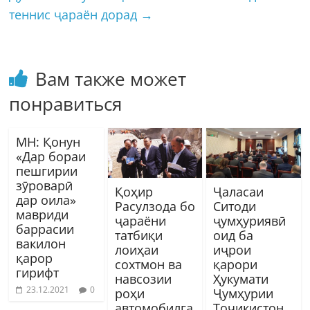
теннис ҷараён дорад
→
Вам также может
понравиться
МН: Қонун
«Дар бораи
пешгирии
зӯроварӣ
Қоҳир
Ҷаласаи
дар оила»
Расулзода бо
Ситоди
мавриди
ҷараёни
ҷумҳуриявӣ
баррасии
татбиқи
оид ба
вакилон
лоиҳаи
иҷрои
қарор
сохтмон ва
қарори
гирифт
навсозии
Ҳукумати
23.12.2021
0
роҳи
Ҷумҳурии
автомобилга
Тоҷикистон