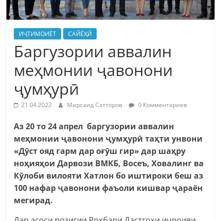
ИҶТИМОИЁТ
САЙЁҲӢ
Баргузории аввалин
меҳмонии ҷавонони
ҷумҳурӣ
21.04.2022
Мирсаид Сатторов
0 Комментариев
Аз 20 то 24 апрел баргузории аввалин
меҳмонии ҷавонони ҷумҳурӣ таҳти унвони
«Дӯст ояд гарм дар оғӯш гир» дар шаҳру
ноҳияҳои Дарвози ВМКБ, Восеъ, Ховалинг ва
Кӯлоби вилояти Хатлон бо иштироки беш аз
100 нафар ҷавонони фаъоли кишвар ҷараён
мегирад.
Дар асоси розигии Роҳбари Дастгоҳи иҷроияи