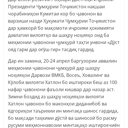
Президенти Ҷумҳурии Тоҷикистон нақшаи
чорабиниҳои Кумитаи кор бо ҷавонон ва
варзиши назди Ҳукумати Ҷумҳурии Тоҷикистон
дар ҳамкорӣ бо мақомоти иҷроияи ҳокимияти
давлатии вилоятҳо ва шаҳру ноҳияҳо оид ба
меҳмонии ҷавонони ҷумҳурӣ таҳти унвони «Дӯст
ояд гарм дар оғӯш гир» тасдиқ гардид.
Дар ин замина, 20-24 апрел баргузории аввалин
меҳмонии ҷавонони ҷумҳурӣ дар шаҳру
ноҳияҳои Дарвози ВМКБ, Восеъ, Ховалинг ва
Кӯлоби вилояти Хатлон бо иштироки беш аз 100
нафар ҷавонони фаъоли кишвар дар назар аст.
Зимни боздид аз шаҳру ноҳияҳои вилояти
Хатлон ҷавонон бо маконҳои диданибоб ва
ёдгориҳои таърихии ин минтақа шинос гардида,
бо мақсади таҳкими дӯстӣ ва шиносоӣ бо расму
русуми меҳмоннавозии минтақаҳо иштирокчиён