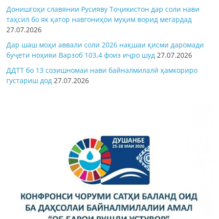
Донишгоҳи славянии Русияву Тоҷикистон дар соли нави
таҳсил бо як қатор навгониҳои муҳим ворид мегардад
27.07.2026
Дар шаш моҳи аввали соли 2026 нақшаи қисми даромади
буҷети ноҳияи Варзоб 103,4 фоиз иҷро шуд
27.07.2026
ДДТТ бо 13 созишномаи нави байналмилалӣ ҳамкориро
густариш дод
27.07.2026