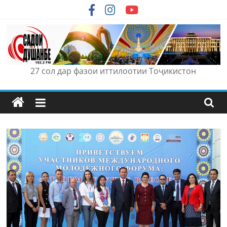
Skip
to
content
27 сол дар фазои иттилоотии Тоҷикистон