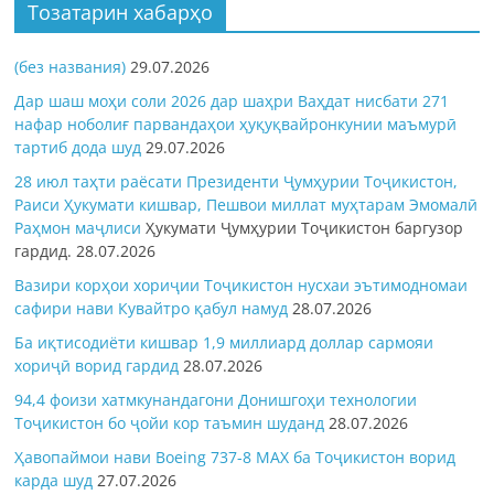
Тозатарин хабарҳо
(без названия)
29.07.2026
Дар шаш моҳи соли 2026 дар шаҳри Ваҳдат нисбати 271
нафар ноболиғ парвандаҳои ҳуқуқвайронкунии маъмурӣ
тартиб дода шуд
29.07.2026
28 июл таҳти раёсати Президенти Ҷумҳурии Тоҷикистон,
Раиси Ҳукумати кишвар, Пешвои миллат муҳтарам Эмомалӣ
Раҳмон
маҷлиси
Ҳукумати Ҷумҳурии Тоҷикистон баргузор
гардид.
28.07.2026
Вазири корҳои хориҷии Тоҷикистон нусхаи эътимодномаи
сафири нави Кувайтро қабул намуд
28.07.2026
Ба иқтисодиёти кишвар 1,9 миллиард доллар сармояи
хориҷӣ ворид гардид
28.07.2026
94,4 фоизи хатмкунандагони Донишгоҳи технологии
Тоҷикистон бо ҷойи кор таъмин шуданд
28.07.2026
Ҳавопаймои нави Boeing 737-8 MAX ба Тоҷикистон ворид
карда шуд
27.07.2026