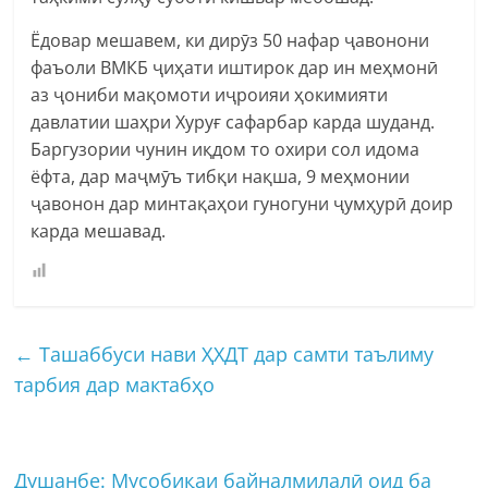
Ёдовар мешавем, ки дирӯз 50 нафар ҷавонони
фаъоли ВМКБ ҷиҳати иштирок дар ин меҳмонӣ
аз ҷониби мақомоти иҷроияи ҳокимияти
давлатии шаҳри Хуруғ сафарбар карда шуданд.
Баргузории чунин иқдом то охири сол идома
ёфта, дар маҷмӯъ тибқи нақша, 9 меҳмонии
ҷавонон дар минтақаҳои гуногуни ҷумҳурӣ доир
карда мешавад.
←
Ташаббуси нави ҲХДТ дар самти таълиму
тарбия дар мактабҳо
Душанбе: Мусобиқаи байналмилалӣ оид ба