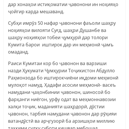
дар хонаҳои истиқоматии ҷавонони ин ноҳияҳо
ҷойгир карда мешаванд.
Субҳи имрӯз 50 нафар ҷавонони фаъоли шаҳру
ноҳияҳои вилояти Суғд, шаҳри Душанбе ва
шаҳру ноҳияҳои тобеи ҷумҳурӣ дар толори
Кумита барои иштирок дар ин меҳмонӣ ҷамъ
омаданд.
Раиси Кумитаи кор бо ҷавонон ва варзиши
назди Ҳукумати Ҷумҳурии Тоҷикистон Абдулло
Раҳмонзода бо иштирокчиёни иқдоми меҳмонӣ
мулоқот намуд. Ҳадафи асосии меҳмонӣ- васеъ
намудани ҷаҳонбинии ҷавонон, шиносоӣ бо
фарҳанги ниёгон, урфу одат ва меҳмоннавозии
халқи тоҷик, маданияти шаҳрдорӣ, дӯстии
ҷавонон, тарбия намудани ҷавонон дар рӯҳияи
ватандӯстӣ ва арҷгузорӣ ба арзишҳои миллию
таҳкими сулҳу суботи кишвар мебошад.