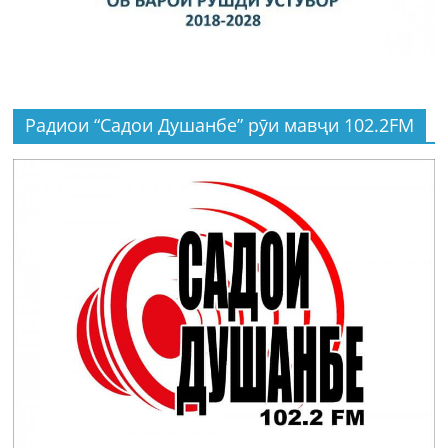
Радиои “Садои Душанбе” рӯи мавҷи 102.2FM