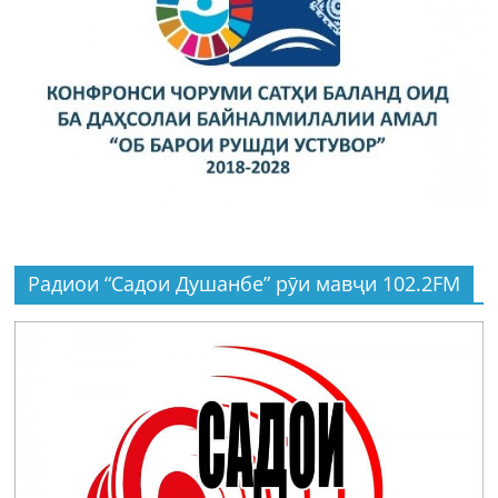
Радиои “Садои Душанбе” рӯи мавҷи 102.2FM