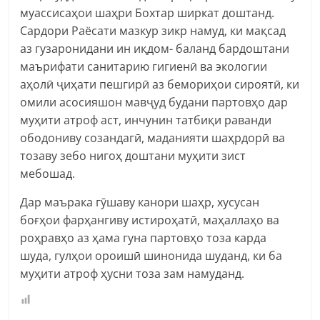
муассисаҳои шаҳри Бохтар ширкат доштанд.
Сардори Раёсати мазкур зикр намуд, ки мақсад
аз гузаронидани ин иқдом- баланд бардоштани
маърифати санитарию гигиенӣ ва экологии
аҳолӣ ҷиҳати пешгирӣ аз бемориҳои сироятӣ, ки
омили асосияшон мавҷуд будани партовҳо дар
муҳити атроф аст, инчунин татбиқи раванди
ободониву созандагӣ, маданияти шаҳрдорӣ ва
тозаву зебо нигоҳ доштани муҳити зист
мебошад.
Дар маърака гӯшаву канори шаҳр, хусусан
боғҳои фарҳангиву истироҳатӣ, маҳаллаҳо ва
роҳравҳо аз ҳама гуна партовҳо тоза карда
шуда, гулҳои ороишӣ шинонида шуданд, ки ба
муҳити атроф ҳусни тоза зам намуданд.