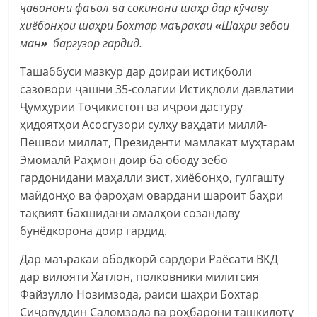
ҷавонони фаъол ва сокинони шаҳр дар кӯчаву
хиёбонҳои шаҳри Бохтар маъракаи
«
Шаҳри зебои
ман
»
баргузор гардид.
Ташаббуси мазкур дар доираи истиқболи
сазовори ҷашни 35-солагии Истиқлоли давлатии
Ҷумҳурии Тоҷикистон ва иҷрои дастуру
ҳидоятҳои Асосгузори сулҳу ваҳдати миллӣ-
Пешвои миллат, Президенти мамлакат муҳтарам
Эмомалӣ Раҳмон доир ба ободу зебо
гардонидани маҳалли зист, хиёбонҳо, гулгашту
майдонҳо ва фароҳам овардани шароит баҳри
тақвият бахшидани амалҳои созандаву
бунёдкорона доир гардид.
Дар маъракаи ободкорӣ сардори Раёсати ВКД
дар вилояти Хатлон, полковники милитсия
Файзулло Нозимзода, раиси шаҳри Бохтар
Сиҷовуддин Саломзода ва роҳбарони ташкилоту