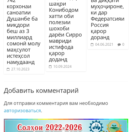
742
Ба диққати
шаҳри
корхонаи
муҳоҷироне,
Конибодом
саноатии
ки дар
хатти оби
Душанбе ба
Федератсияи
полезии
миқдори
Россия
шохоби
беш аз 3
қарор
дарёи Сирро
миллиард
доранд
мавриди
сомонӣ молу
04.06.2021
0
истифода
маҳсулот
қарор
истеҳсол
доданд
намудаанд
10.09.2024
27.10.2023
Добавить комментарий
Для отправки комментария вам необходимо
авторизоваться
.