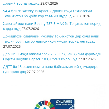
хориҷӣ ворид гардид
28.07.2026
94,4 фоизи хатмкунандагони Донишгоҳи технологии
Тоҷикистон бо ҷойи кор таъмин шуданд
28.07.2026
Ҳавопаймои нави Boeing 737-8 MAX ба Тоҷикистон ворид
карда шуд
27.07.2026
Донишгоҳи славянии Русияву Тоҷикистон дар соли нави
таҳсил бо як қатор навгониҳои муҳим ворид мегардад
27.07.2026
Дар шаш моҳи аввали соли 2026 нақшаи қисми даромади
буҷети ноҳияи Варзоб 103,4 фоиз иҷро шуд
27.07.2026
ДДТТ бо 13 созишномаи нави байналмилалӣ ҳамкориро
густариш дод
27.07.2026