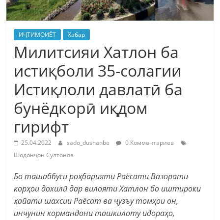
ИҶТИМОИЁТ
Хабар
Милитсияи Хатлон ба
истиқболи 35-солагии
Истиқлоли давлатӣ ба
бунёдкорӣ иқдом
гирифт
25.04.2022
sado_dushanbe
0 Комментариев
Шодонҷон Султонов
Б
о ташаббуси роҳбарияти Раёсати Вазорати
корҳои дохилӣ дар вилояти Хатлон бо иштироки
ҳайати шахсии Раёсат ва ҷузъу томҳои он,
инчунин кормандони ташкилоту идораҳо,