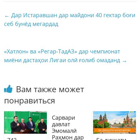
←
Дар Истаравшан дар майдони 40 гектар боғи
себ бунёд мегардад
«Хатлон» ва «Регар-ТадАЗ» дар чемпионат
миёни дастаҳои Лигаи олӣ ғолиб омаданд
→
Вам также может
понравиться
Сарвари
давлат
Эмомалӣ
Раҳмон дар