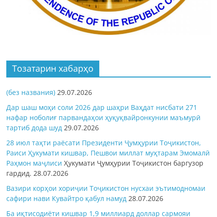
Тозатарин хабарҳо
(без названия)
29.07.2026
Дар шаш моҳи соли 2026 дар шаҳри Ваҳдат нисбати 271
нафар ноболиғ парвандаҳои ҳуқуқвайронкунии маъмурӣ
тартиб дода шуд
29.07.2026
28 июл таҳти раёсати Президенти Ҷумҳурии Тоҷикистон,
Раиси Ҳукумати кишвар, Пешвои миллат муҳтарам Эмомалӣ
Раҳмон
маҷлиси
Ҳукумати Ҷумҳурии Тоҷикистон баргузор
гардид.
28.07.2026
Вазири корҳои хориҷии Тоҷикистон нусхаи эътимодномаи
сафири нави Кувайтро қабул намуд
28.07.2026
Ба иқтисодиёти кишвар 1,9 миллиард доллар сармояи