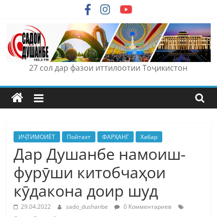
Skip
to
content
27 сол дар фазои иттилоотии Тоҷикистон
ИҶТИМОИЁТ
Пойтахт
ФАРҲАНГ
Хабар
Дар Душанбе намоиш-
фурӯши китобчаҳои
кӯдакона доир шуд
29.04.2022
sado_dushanbe
0 Комментариев