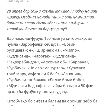
Садои Душанбе
28 апрел дар саҳни ҳавлии Маҷмааи табъу нашри
«Шарқи Озод» аз ҷониби Ташкилоти ҷамъиятии
байналмилалии «Истиқбол» намоиш-фурӯши
китобҳои бачагона баргузор шуд.
Дар намоиш-фурӯш 100 номгӯй китобчаҳо, аз
ҷумла «Заррофаяки себдӯст», «Бозии
рустшавакон», «Ширинкома», «Чилпо»,
«Худписанд», «Чароғак», «Худписанд»,
«Гаҳворабандон», «Афсонаи об», «Баррача»,
«Гурбача», «Чӣ аз ҳама зӯртар», «Хӯрусаки
тоҷбасар», «Афсонаи 6 ба 9», «Алвонча»,
«Гурбачаи танбалак», «Лолаи боми бобо»,
«Мӯрчаяки баднафс» ва ғайра бо нархи 50 фоиз
арзон ба фурӯш гузошта шуданд.
Китобчаҳо бо сифати баланд ва ороиши зебо ба