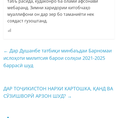
табъ расида, кӯдаконро ба олами афсонавӣ
мебаранд. Зимни харидории китобчаҳо
муаллифони он дар зер бо таманиёти нек
соядаст гузоштанд.
←
Дар Душанбе татбиқи минбаъдаи Барномаи
ислоҳоти милитсия барои солҳои 2021-2025
баррасӣ шуд
ДАР ТОҶИКИСТОН НАРХИ КАРТОШКА, ҚАНД ВА
СӮЗИШВОРӢ АРЗОН ШУД?
→