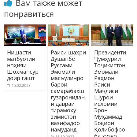
Вам также может
понравиться
Нишасти
Раиси шаҳри
Президенти
матбуотии
Душанбе
Ҷумҳурии
ноҳияи
Рустами
Тоҷикистон
Шоҳмансур
Эмомалӣ
Эмомалӣ
доир гашт
масъулинро
Раҳмон
барои
Раиси
15.02.2023
самарабахш
Маҷлиси
гузаронидан
Шурои
и давраи
исломии
тирамоҳу
Эрон
зимистон
Муҳаммад
вазифадор
Боқири
намуданд
Қолибофро
ба ҳузур
11.10.2023