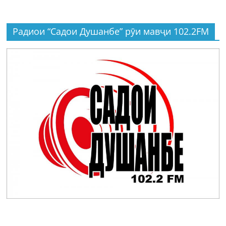
Радиои “Садои Душанбе” рӯи мавҷи 102.2FM