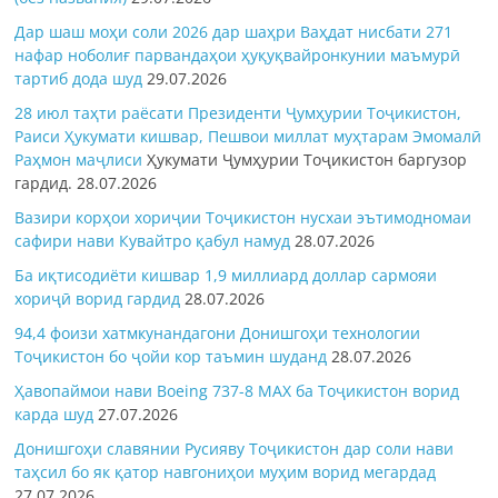
Дар шаш моҳи соли 2026 дар шаҳри Ваҳдат нисбати 271
нафар ноболиғ парвандаҳои ҳуқуқвайронкунии маъмурӣ
тартиб дода шуд
29.07.2026
28 июл таҳти раёсати Президенти Ҷумҳурии Тоҷикистон,
Раиси Ҳукумати кишвар, Пешвои миллат муҳтарам Эмомалӣ
Раҳмон
маҷлиси
Ҳукумати Ҷумҳурии Тоҷикистон баргузор
гардид.
28.07.2026
Вазири корҳои хориҷии Тоҷикистон нусхаи эътимодномаи
сафири нави Кувайтро қабул намуд
28.07.2026
Ба иқтисодиёти кишвар 1,9 миллиард доллар сармояи
хориҷӣ ворид гардид
28.07.2026
94,4 фоизи хатмкунандагони Донишгоҳи технологии
Тоҷикистон бо ҷойи кор таъмин шуданд
28.07.2026
Ҳавопаймои нави Boeing 737-8 MAX ба Тоҷикистон ворид
карда шуд
27.07.2026
Донишгоҳи славянии Русияву Тоҷикистон дар соли нави
таҳсил бо як қатор навгониҳои муҳим ворид мегардад
27.07.2026