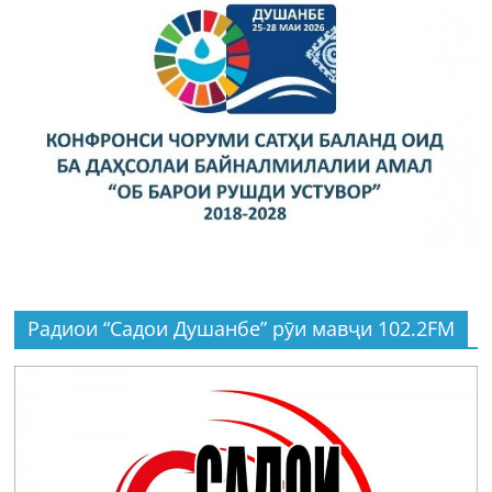
Радиои “Садои Душанбе” рӯи мавҷи 102.2FM