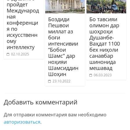
пройдет
Международ
ная
Боздиди
Бо тавсияи
конференци
Пешвои
олимон дар
я по
миллат аз
шоҳроҳи
искусственн
боғи
Душанбе-
ому
интенсивии
Ваҳдат 1100
интеллекту
“Бобои
бех ниҳоли
02.10.2025
Шамс” дар
санавбар
ноҳияи
шинонида
Шамсиддин
мешавад
Шоҳин
06.03.2023
23.10.2022
Добавить комментарий
Для отправки комментария вам необходимо
авторизоваться
.