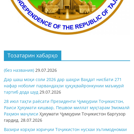
Тозатарин хабарҳо
(без названия)
29.07.2026
Дар шаш моҳи соли 2026 дар шаҳри Ваҳдат нисбати 271
нафар ноболиғ парвандаҳои ҳуқуқвайронкунии маъмурӣ
тартиб дода шуд
29.07.2026
28 июл таҳти раёсати Президенти Ҷумҳурии Тоҷикистон,
Раиси Ҳукумати кишвар, Пешвои миллат муҳтарам Эмомалӣ
Раҳмон
маҷлиси
Ҳукумати Ҷумҳурии Тоҷикистон баргузор
гардид.
28.07.2026
Вазири корҳои хориҷии Тоҷикистон нусхаи эътимодномаи