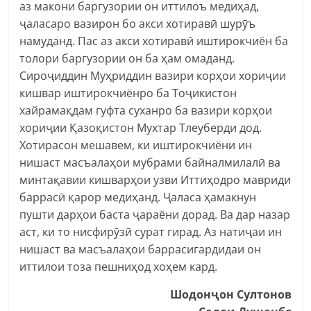
аз макони баргузории он иттилоъ медиҳад,
ҷаласаро вазирон бо акси хотиравӣ шурӯъ
намуданд. Пас аз акси хотиравӣ иштирокчиён ба
толори баргузории он ба ҳам омаданд.
Сироҷиддин Муҳриддин вазири корҳои хориҷии
кишвар иштирокчиёнро ба Тоҷикистон
хайрамақдам гуфта суханро ба вазири корҳои
хориҷии Қазоқистон Мухтар Тлеуберди дод.
Хотирасон мешавем, ки иштирокчиёни ин
нишаст масъалаҳои мубрами байналмилалӣ ва
минтақавии кишварҳои узви Иттиҳодро мавриди
баррасӣ қарор медиҳанд. Ҷаласа ҳамакнун
пушти дарҳои баста ҷараёни дорад. Ва дар назар
аст, ки то нисфирӯзӣ сурат гирад. Аз натиҷаи ин
нишаст ва масъалаҳои баррасигардидаи он
иттилои тоза пешниҳод хоҳем кард.
Шодонҷон Султонов