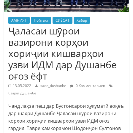
АМНИЯТ
Пойтахт
СИЁСАТ
Хабар
Ҷаласаи шӯрои
вазирони корҳои
хориҷии кишварҳои
узви ИДМ дар Душанбе
оғоз ёфт
13.05.2022
sado_dushanbe
0 Комментариев
Садои Душанбе
Чанд лаҳза пеш дар Бустонсарои ҳукуматӣ воқеъ
дар шаҳри Душанбе Ҷаласаи шӯрои вазирони
корҳои хориҷии кишварҳои узви ИДМ оғоз
гардид. Тавре ҳамкорамон Шодонҷон Султонов