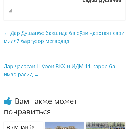
Садои Душанбе
←
Дар Душанбе бахшида ба рӯзи ҷавонон дави
миллӣ баргузор мегардад
Дар ҷаласаи Шӯрои ВКХ-и ИДМ 11-қарор ба
имзо расид
→
Вам также может
понравиться
В Душанбе