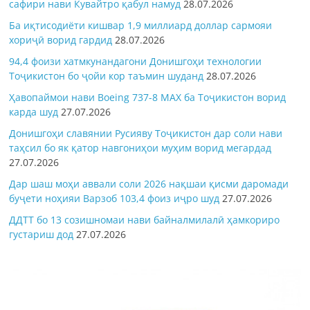
сафири нави Кувайтро қабул намуд
28.07.2026
Ба иқтисодиёти кишвар 1,9 миллиард доллар сармояи
хориҷӣ ворид гардид
28.07.2026
94,4 фоизи хатмкунандагони Донишгоҳи технологии
Тоҷикистон бо ҷойи кор таъмин шуданд
28.07.2026
Ҳавопаймои нави Boeing 737-8 MAX ба Тоҷикистон ворид
карда шуд
27.07.2026
Донишгоҳи славянии Русияву Тоҷикистон дар соли нави
таҳсил бо як қатор навгониҳои муҳим ворид мегардад
27.07.2026
Дар шаш моҳи аввали соли 2026 нақшаи қисми даромади
буҷети ноҳияи Варзоб 103,4 фоиз иҷро шуд
27.07.2026
ДДТТ бо 13 созишномаи нави байналмилалӣ ҳамкориро
густариш дод
27.07.2026