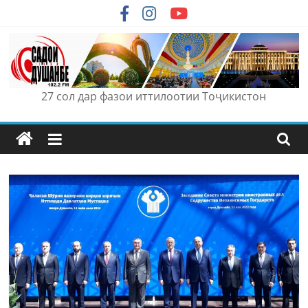
Skip
to
content
27 сол дар фазои иттилоотии Тоҷикистон