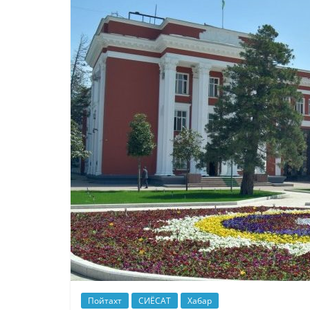
Пойтахт
СИЁСАТ
Хабар