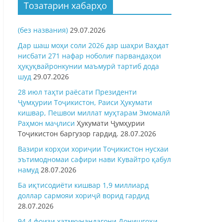
Тозатарин хабарҳо
(без названия)
29.07.2026
Дар шаш моҳи соли 2026 дар шаҳри Ваҳдат
нисбати 271 нафар ноболиғ парвандаҳои
ҳуқуқвайронкунии маъмурӣ тартиб дода
шуд
29.07.2026
28 июл таҳти раёсати Президенти
Ҷумҳурии Тоҷикистон, Раиси Ҳукумати
кишвар, Пешвои миллат муҳтарам Эмомалӣ
Раҳмон
маҷлиси
Ҳукумати Ҷумҳурии
Тоҷикистон баргузор гардид.
28.07.2026
Вазири корҳои хориҷии Тоҷикистон нусхаи
эътимодномаи сафири нави Кувайтро қабул
намуд
28.07.2026
Ба иқтисодиёти кишвар 1,9 миллиард
доллар сармояи хориҷӣ ворид гардид
28.07.2026
94,4 фоизи хатмкунандагони Донишгоҳи