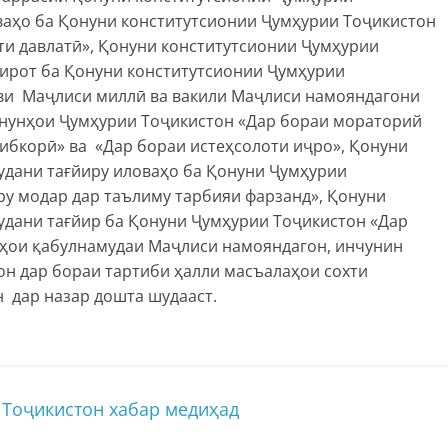
ваҳо ба Қонуни конститутсионии Ҷумҳурии Тоҷикистон
и давлатӣ», Қонуни конститутсионии Ҷумҳурии
йирот ба Қонуни конститутсионии Ҷумҳурии
зви Маҷлиси миллӣ ва вакили Маҷлиси намояндагони
онунҳои Ҷумҳурии Тоҷикистон «Дар бораи мораторий
ибкорӣ» ва «Дар бораи истеҳсолоти иҷро», Қонуни
удани тағйиру иловаҳо ба Қонуни Ҷумҳурии
ру модар дар таълиму тарбияи фарзанд», Қонуни
удани тағйир ба Қонуни Ҷумҳурии Тоҷикистон «Дар
унҳои қабулнамудаи Маҷлиси намояндагон, инчунин
н дар бораи тартиби ҳалли масъалаҳои сохти
 дар назар дошта шудааст.
 Тоҷикистон хабар медиҳад