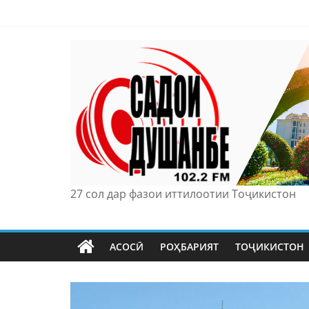
Skip
to
content
27 сол дар фазои иттилоотии Тоҷикистон
АСОСӢ
РОҲБАРИЯТ
ТОҶИКИСТОН