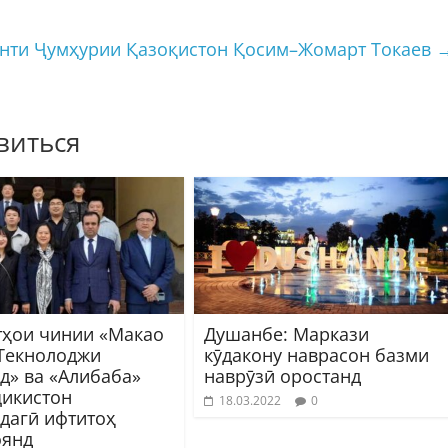
енти Ҷумҳурии Қазоқистон Қосим–Жомарт Токаев
виться
ҳои чинии «Макао
Душанбе: Маркази
Текнолоджи
кӯдакону наврасон базми
д» ва «Алибаба»
наврӯзӣ оростанд
ҷикистон
18.03.2022
0
дагӣ ифтитоҳ
янд