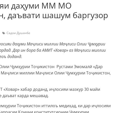
ияи даҳуми ММ МО
н, даъвати шашум баргузор
Садои Душанбе
лосияи даҳуми Маҷлиси миллии Маҷлиси Олии Ҷумҳурии
рдад. Дар ин бора ба АМИТ «Ховар» аз Маҷлиси миллии
лоъ доданд.
Олии Ҷумҳурии Тоҷикистон Рустами Эмомалӣ «Дар
и Маҷлиси миллии Маҷлиси Олии Ҷумҳурии Тоҷикистон,
Т «Ховар» хабар доданд, иҷлосияи мазкур 30 майи
е даъват карда мешавад.
ҳурии Тоҷи­кистон иттилоъ медиҳад, ки дар иҷлосияи
баррасии Қонуни конститутсионии Ҷумҳурии