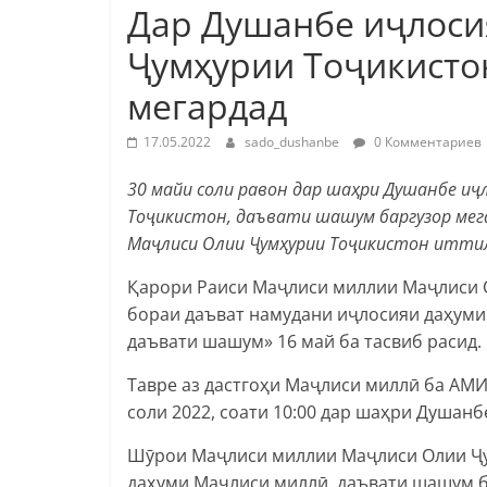
Дар Душанбе иҷлос
Ҷумҳурии Тоҷикисто
мегардад
17.05.2022
sado_dushanbe
0 Комментариев
30 майи соли равон дар шаҳри Душанбе иҷ
Тоҷикистон, даъвати шашум баргузор мега
Маҷлиси Олии Ҷумҳурии Тоҷикистон итти
Қарори Раиси Маҷлиси миллии Маҷлиси 
бораи даъват намудани иҷлосияи даҳум
даъвати шашум» 16 май ба тасвиб расид.
Тавре аз дастгоҳи Маҷлиси миллӣ ба АМИ
соли 2022, соати 10:00 дар шаҳри Душанб
Шӯрои Маҷлиси миллии Маҷлиси Олии Ҷум
даҳуми Маҷ­лиси миллӣ, даъвати шашум 