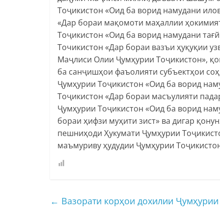
Тоҷикистон «Оид ба ворид намудани ило
«Дар бораи мақомоти маҳаллии ҳокимият
Тоҷикистон «Оид ба ворид намудани тағ
Точикистон «Дар бораи вазъи ҳуқуқии у
Маҷлиси Олии Ҷумҳурии Тоҷикистон», қ
ба санҷишҳои фаъолияти субъектҳои соҳ
Ҷумҳурии Тоҷикистон «Оид ба ворид нам
Тоҷикистон «Дар бораи масъулияти пада
Ҷумҳурии Тоҷикистон «Оид ба ворид нам
бораи ҳифзи муҳити зист» ва дигар қон
пешниҳоди Ҳукумати Ҷумҳурии Тоҷикисто
маъмуриву ҳудудии Ҷумҳурии Тоҷикистон
←
Вазорати корҳои дохилии Ҷумҳурии