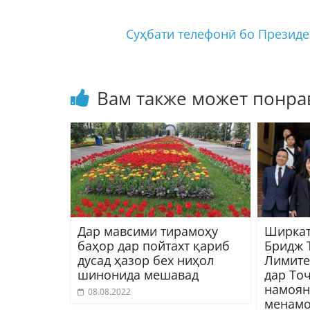
Суҳбати телефонӣ бо Презид
Вам также может понра
Дар мавсими тирамоҳу
Ширкат
баҳор дар пойтахт қариб
Бридж 
дусад ҳазор бех ниҳол
Лимите
шинонида мешавад
дар То
намоян
08.08.2022
менамо