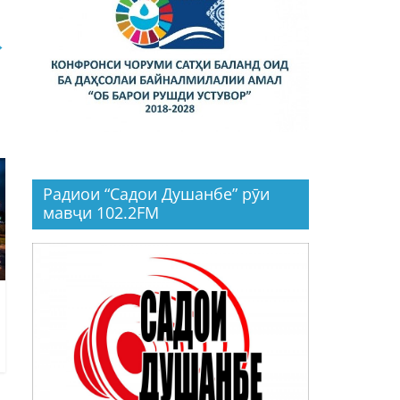
→
Радиои “Садои Душанбе” рӯи
мавҷи 102.2FM