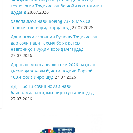
технологии Тоҷикистон бо ҷойи кор таъмин
шуданд
28.07.2026
Ҳавопаймои нави Boeing 737-8 MAX ба
Тоҷикистон ворид карда шуд
27.07.2026
Донишгоҳи славянии Русияву Тоҷикистон
дар соли нави таҳсил бо як қатор
навгониҳои муҳим ворид мегардад
27.07.2026
Дар шаш моҳи аввали соли 2026 нақшаи
қисми даромади буҷети ноҳияи Варзоб
103,4 фоиз иҷро шуд
27.07.2026
ДДТТ бо 13 созишномаи нави
байналмилалӣ ҳамкориро густариш дод
27.07.2026