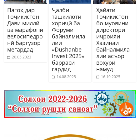
Пагоҳ дар
Ҷалби
Ҳайати
Тоҷикистон
ташкилоти
Тоҷикистон
Дави миллӣ
хориҷӣ ба
бо муовини
ва марафони
Форуми
директори
велосипедро
байналмила
иҷроияи
нӣ баргузор
лии
Хазинаи
мегардад
«Dushanbe
байналмила
Invest 2025»
лии асъор
20.05.2023
баррасӣ
вохӯрӣ
гардид
намуд
14.08.2025
16.10.2025