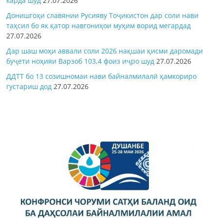
карда шуд
27.07.2026
Донишгоҳи славянии Русияву Тоҷикистон дар соли нави
таҳсил бо як қатор навгониҳои муҳим ворид мегардад
27.07.2026
Дар шаш моҳи аввали соли 2026 нақшаи қисми даромади
буҷети ноҳияи Варзоб 103,4 фоиз иҷро шуд
27.07.2026
ДДТТ бо 13 созишномаи нави байналмилалӣ ҳамкориро
густариш дод
27.07.2026