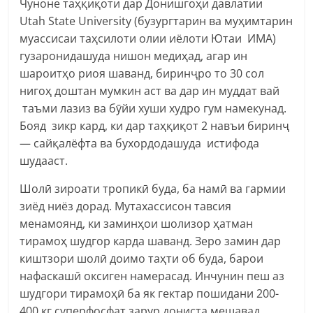
Чуноне таҳқиқоти дар Донишгоҳи давлатии
Utah State University (бузургтарин ва муҳимтарин
муассисаи таҳсилоти олии иёлоти Ютаи ИМА)
гузаронидашуда нишон медиҳад, агар ин
шароитҳо риоя шаванд, биринҷро то 30 сол
нигоҳ доштан мумкин аст ва дар ин муддат вай
таъми лазиз ва бӯйи хуши худро гум намекунад.
Бояд зикр кард, ки дар таҳқиқот 2 навъи биринҷ
— сайқалёфта ва бухордодашуда истифода
шудааст.
Шолӣ зироати тропикӣ буда, ба намӣ ва гармии
зиёд ниёз дорад. Мутахассисон тавсия
менамоянд, ки заминҳои шолизор ҳатман
тирамоҳ шудгор карда шаванд. Зеро замин дар
киштзори шолӣ доимо таҳти об буда, барои
нафаскашӣ оксиген намерасад. Инчунин пеш аз
шудгори тирамоҳӣ ба як гектар пошидани 200-
400 кг суперфосфат зарур дониста мешавад.