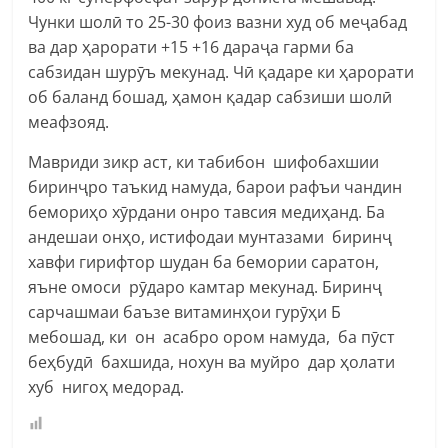
Чунки шолӣ то 25-30 фоиз вазни худ об меҷабад
ва дар ҳарорати +15 +16 дараҷа гарми ба
сабзидан шурӯъ мекунад. Чӣ қадаре ки ҳарорати
об баланд бошад, ҳамон қадар сабзиши шолӣ
меафзояд.
Мавриди зикр аст, ки табибон шифобахшии
биринҷро таъкид намуда, барои рафъи чандин
бемориҳо хӯрдани онро тавсия медиҳанд. Ба
андешаи онҳо, истифодаи мунтазами биринҷ
хавфи гирифтор шудан ба бемории саратон,
яъне омоси рӯдаро камтар мекунад. Биринҷ
сарчашмаи баъзе витаминҳои гурӯҳи Б
мебошад, ки он асабро ором намуда, ба пӯст
беҳбудӣ бахшида, нохун ва муйро дар ҳолати
хуб нигоҳ медорад.