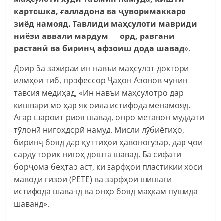
картошка, ғалладона ва ҷуворимаккаро
зиёд намояд. Тавлиди маҳсулоти мавриди
ниёзи аввали мардум — орд, равғани
растанӣ ва биринҷ афзоиш дода шавад
».
Доир ба захираи ин навъи маҳсулот доктори
илмҳои тиб, профессор Ҷаҳон Азонов чунин
тавсия медиҳад, «Ин навъи маҳсулотро дар
кишвари мо ҳар як оила истифода менамояд.
Агар шароит риоя шавад, онро метавон муддати
тӯлонӣ нигоҳдорӣ намуд. Мисли лӯбиёгиҳо,
биринҷ бояд дар қуттиҳои ҳавоногузар, дар ҷои
сарду торик нигоҳ дошта шавад. Ба сифати
борҷома беҳтар аст, ки зарфҳои пластикии хоси
маводи ғизоӣ (PETE) ва зарфҳои шишагӣ
истифода шаванд ва онҳо бояд маҳкам пӯшида
шаванд».