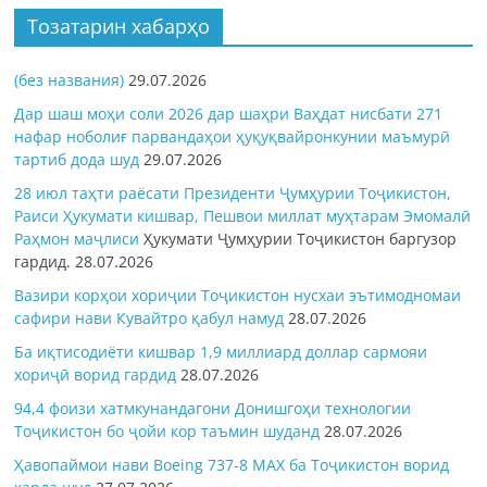
Тозатарин хабарҳо
(без названия)
29.07.2026
Дар шаш моҳи соли 2026 дар шаҳри Ваҳдат нисбати 271
нафар ноболиғ парвандаҳои ҳуқуқвайронкунии маъмурӣ
тартиб дода шуд
29.07.2026
28 июл таҳти раёсати Президенти Ҷумҳурии Тоҷикистон,
Раиси Ҳукумати кишвар, Пешвои миллат муҳтарам Эмомалӣ
Раҳмон
маҷлиси
Ҳукумати Ҷумҳурии Тоҷикистон баргузор
гардид.
28.07.2026
Вазири корҳои хориҷии Тоҷикистон нусхаи эътимодномаи
сафири нави Кувайтро қабул намуд
28.07.2026
Ба иқтисодиёти кишвар 1,9 миллиард доллар сармояи
хориҷӣ ворид гардид
28.07.2026
94,4 фоизи хатмкунандагони Донишгоҳи технологии
Тоҷикистон бо ҷойи кор таъмин шуданд
28.07.2026
Ҳавопаймои нави Boeing 737-8 MAX ба Тоҷикистон ворид