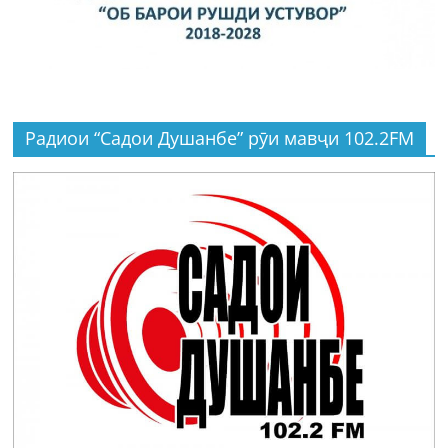
Радиои “Садои Душанбе” рӯи мавҷи 102.2FM