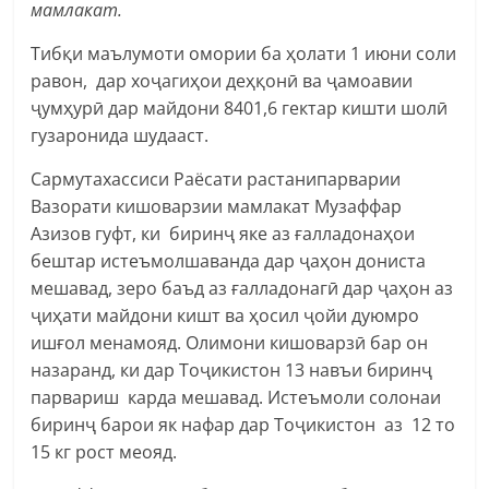
мамлакат.
Тибқи маълумоти омории ба ҳолати 1 июни соли
равон, дар хоҷагиҳои деҳқонӣ ва ҷамоавии
ҷумҳурӣ дар майдони 8401,6 гектар кишти шолӣ
гузаронида шудааст.
Сармутахассиси Раёсати растанипарварии
Вазорати кишоварзии мамлакат Музаффар
Азизов гуфт, ки биринҷ яке аз ғалладонаҳои
бештар истеъмолшаванда дар ҷаҳон дониста
мешавад, зеро баъд аз ғалладонагӣ дар ҷаҳон аз
ҷиҳати майдони кишт ва ҳосил ҷойи дуюмро
ишғол менамояд. Олимони кишоварзӣ бар он
назаранд, ки дар Тоҷикистон 13 навъи биринҷ
парвариш карда мешавад. Истеъмоли солонаи
биринҷ барои як нафар дар Тоҷикистон аз 12 то
15 кг рост меояд.