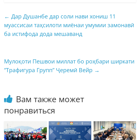
←
Дар Душанбе дар соли нави хониш 11
муассисаи таҳсилоти миёнаи умумии замонавӣ
ба истифода дода мешаванд
Мулоқоти Пешвои миллат бо роҳбари ширкати
“Трафигура Групп” Ҷеремӣ Вейр
→
Вам также может
понравиться