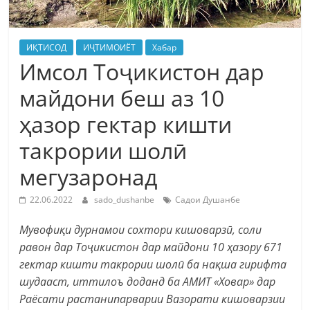
ИҚТИСОД
ИҶТИМОИЁТ
Хабар
Имсол Тоҷикистон дар
майдони беш аз 10
ҳазор гектар кишти
такрории шолӣ
мегузаронад
22.06.2022
sado_dushanbe
Садои Душанбе
Мувофиқи дурнамои сохтори кишоварзӣ, соли
равон дар Тоҷикистон дар майдони 10 ҳазору 671
гектар кишти такрории шолӣ ба нақша гирифта
шудааст, иттилоъ доданд ба АМИТ «Ховар» дар
Раёсати растанипарварии Вазорати кишоварзии