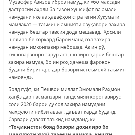
Музаффар Азизов иброз намуд, ки «бо мақсади
дастрасии аҳолӣ ба ғизои хушсифат ва амалӣ
намудани яке аз ҳадафҳои стратегии Ҳукумати
мамлакат — таъмини амнияти озуқаворӣ захира
намудан бештар тавсия дода мешавад. Ҳосили
шолиро бе коркард барои чанд сол захира
намудан имконпазир мебошад. Аз ин рӯ,
кишоварзонро зарур аст, шолиро ҳарчи бештар
захира намуда, бо ин роҳ ҳамеша фаровон
будани биринҷро дар бозори истеъмолӣ таъмин
намоянд».
Бояд гуфт, ки Пешвои миллат Эмомалӣ Раҳмон
ҳанӯз дар пасманзари пандемияи коронавирус
соли 2020 барои ду сол захира намудани
маҳсулоти ниёзи аввал, даъват карда буданд.
Сарвари давлат таъкид намуданд, ки
«
Тоҷикистон бояд бозори дохилиро бо
маҳсулоти худӣ таъмин намуда, кишти