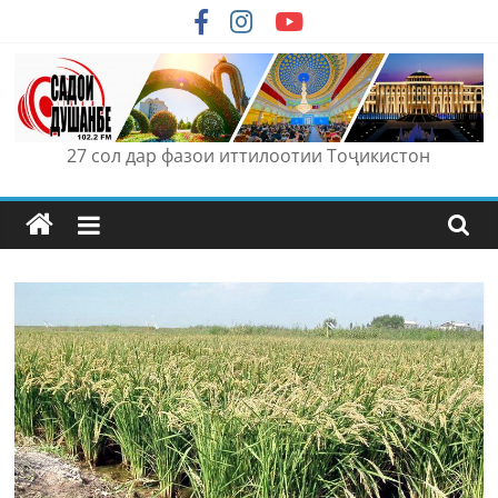
Skip
to
content
27 сол дар фазои иттилоотии Тоҷикистон