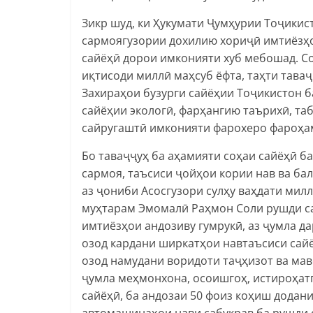
Зикр шуд, ки Ҳукумати Ҷумҳурии Тоҷики
сармоягузории дохилию хориҷӣ имтиёзҳо
сайёҳӣ дорои имконияти хуб мебошад. С
иқтисоди миллӣ маҳсуб ёфта, таҳти таваҷ
Захираҳои бузурги сайёҳии Тоҷикистон б
сайёҳии экологӣ, фарҳангию таърихӣ, та
сайругаштӣ имконияти фарохеро фароҳам
Бо таваҷҷуҳ ба аҳамияти соҳаи сайёҳӣ б
сармоя, таъсиси ҷойҳои кории нав ва ба
аз ҷониби Асосгузори сулҳу ваҳдати мил
муҳтарам Эмомалӣ Раҳмон Соли рушди са
имтиёзҳои андозиву гумрукӣ, аз ҷумла да
озод кардани ширкатҳои навтаъсиси сайё
озод намудани воридоти таҷҳизот ва ма
ҷумла меҳмонхона, осоишгоҳ, истироҳатг
сайёҳӣ, ба андозаи 50 фоиз коҳиш додан
автомашинаҳои нави сабукрав ба рушди 