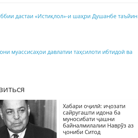
ббии дастаи «Истиқлол»-и шаҳри Душанбе таъйин
они муассисаҳои давлатии таҳсилоти ибтидоӣ ва
виться
Хабари оҷилӣ: иҷозати
сайругашти идона ба
муносибати ҷашни
байналмилалии Наврўз аз
ҷониби Ситод