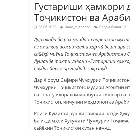
Густариши ҳамкорӣ 
Тоҷикистон ва Араби
28.06.2022
sado_dushanbe
Садои Душанбе
Дар оянда ба роҳ мондани парвозҳои муст
аз омилҳои асосии ҷалби ҳар чӣ бештари с
сайёҳӣ миёни Тоҷикистон ва Арабистони Са
Душанбе таҳти унвони «Густариши ҳамкор
Саудӣ» баргузор гардид, зикр шуд.
Дар Форум Сафири Ҷумҳурии Тоҷикистон 
Ҷумҳурии Тоҷикистон, мудири Агентии и
вазорату идораҳои марбутаи кишвар ва 
Тоҷикистон, инчунин меҳмонон аз Араби
Раиси Кумитаи рушди сайёҳии назди Ҳук
ба иқдомҳои Хукумати Ҷумҳурии Тоҷикис
сайёҳии Тоҷикистон сухан намуд.