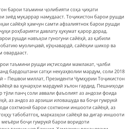
стон барои таъмини ҷолибияти соҳа ҷиҳати
и зиёд муқаррар намудааст. Тоҷикистон барои рушди
оҳаи сайёҳӣ ҳамчун самти афзалиятнок барои рушди
ҷуҳи роҳбарияти давлату ҳукумат қарор дорад.
арои рушди навъҳои гуногуни сайёҳӣ, аз қабили
бобатию муолиҷавӣ, кӯҳнавардӣ, сайёҳии шикор ва
 овардааст.
арои таъмини рушди иқтисодии мамлакат, ҷалби
ланд бардоштани сатҳи некуаҳволии мардум, соли 2018
лӣ – Пешвои миллат, Президенти Ҷумҳурии Тоҷикистон
йёҳӣ ва ҳунарҳои мардумӣ эълон гардид. Пешниҳоди
р тӯли панҷ соли аввали фаъолият аз андози фоида
ҳӣ, аз андоз аз арзиши иловашуда ва боҷи гумрукӣ
води сохтмонӣ барои сохтмони иншооти сайёҳӣ, аз
оҳҳу табобатгоҳ, марказҳои сайёҳӣ ва дигар иншооти
и меъёри боҷи гумрукӣ барои воридоти
соҳа такони нав бахшид. Ҳамзамон роҳандозии