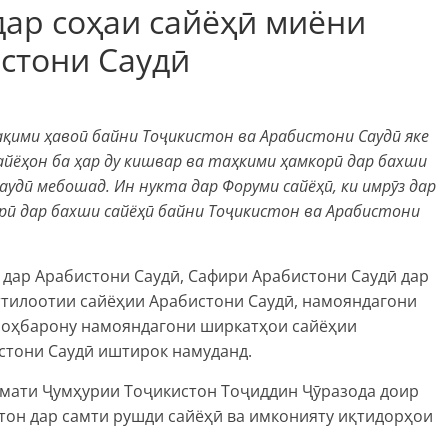
дар соҳаи сайёҳӣ миёни
стони Саудӣ
ақими ҳавоӣ байни Тоҷикистон ва Арабистони Саудӣ яке
айёҳон ба ҳар ду кишвар ва таҳкими ҳамкорӣ дар бахши
удӣ мебошад. Ин нукта дар Форуми сайёҳӣ, ки имрӯз дар
ӣ дар бахши сайёҳӣ байни Тоҷикистон ва Арабистони
дар Арабистони Саудӣ, Сафири Арабистони Саудӣ дар
ттилоотии сайёҳии Арабистони Саудӣ, намояндагони
роҳбарону намояндагони ширкатҳои сайёҳии
стони Саудӣ иштирок намуданд.
умати Ҷумҳурии Тоҷикистон Тоҷиддин Ҷӯразода доир
тон дар самти рушди сайёҳӣ ва имконияту иқтидорҳои