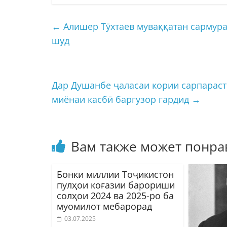
←
Алишер Тӯхтаев муваққатан сармура
шуд
Дар Душанбе ҷаласаи кории сарпараст
миёнаи касбӣ баргузор гардид
→
Вам также может понра
Бонки миллии Тоҷикистон
пулҳои коғазии барориши
солҳои 2024 ва 2025-ро ба
муомилот мебарорад
03.07.2025