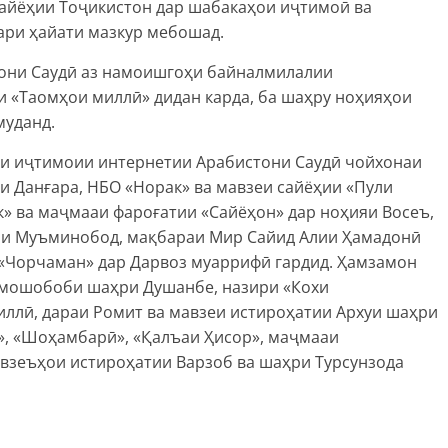
сайёҳии Тоҷикистон дар шабакаҳои иҷтимоӣ ва
ари ҳайати мазкур мебошад.
тони Саудӣ аз намоишгоҳи байналмилалии
и «Таомҳои миллӣ» дидан карда, ба шаҳру ноҳияҳои
муданд.
и иҷтимоии интернетии Арабистони Саудӣ чойхонаи
и Данғара, НБО «Норак» ва мавзеи сайёҳии «Пули
к» ва маҷмааи фароғатии «Сайёҳон» дар ноҳияи Восеъ,
ияи Муъминобод, мақбараи Мир Сайид Алии Ҳамадонӣ
 «Чорчаман» дар Дарвоз муаррифӣ гардид. Ҳамзамон
амошобоби шаҳри Душанбе, назири «Кохи
иллӣ, дараи Ромит ва мавзеи истироҳатии Архуи шаҳри
», «Шоҳамбарӣ», «Қалъаи Ҳисор», маҷмааи
взеъҳои истироҳатии Варзоб ва шаҳри Турсунзода