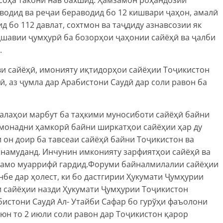
водид ва реҷаи бераводид бо 12 кишвари ҷаҳон, амалӣ
 бо 112 давлат, сохтмон ва таҷдиду азнавсозии як
дшавии ҷумҳурӣ ба бозорҳои ҷаҳонии сайёҳӣ ва ҷалби
.
и сайёҳӣ, имонияту иқтидорҳои сайёҳии Тоҷикистон
 аз ҷумла дар Арабистони Саудӣ дар соли равон ба
алаҳои марбут ба таҳкими муносиботи сайёҳӣ байни
 монадни ҳамкорӣ байни ширкатҳои сайёҳии ҳар ду
он доир ба тавсеаи сайёҳӣ байни Тоҷикистон ва
намуданд. Инчунин имконияту зарфиятҳои сайёҳӣ ва
ӯнамо муаррифӣ гардид.Форуми байналмилалии сайёҳии
бе дар ҳолест, ки бо дастгирии Ҳукумати Ҷумҳурии
и сайёҳии назди Ҳукумати Ҷумҳурии Тоҷикистон
истони Саудӣ Ал- Утайби Сафар бо гурўҳи фаъолони
юн то 2 июли соли равон дар Тоҷикистон қарор