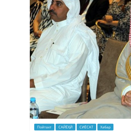
Пойтахт
САЙЁҲӢ
СИЁСАТ
Хабар