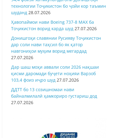
технологии Тоҷикистон бо ҷойи кор таъмин
шуданд
28.07.2026
Ҳавопаймои нави Boeing 737-8 MAX ба
Тоҷикистон ворид карда шуд
27.07.2026
Донишгоҳи славянии Русияву Тоҷикистон
дар соли нави таҳсил бо як қатор
навгониҳои муҳим ворид мегардад
27.07.2026
Дар шаш моҳи аввали соли 2026 нақшаи
қисми даромади буҷети ноҳияи Варзоб
103,4 фоиз иҷро шуд
27.07.2026
ДДТТ бо 13 созишномаи нави
байналмилалӣ ҳамкориро густариш дод
27.07.2026