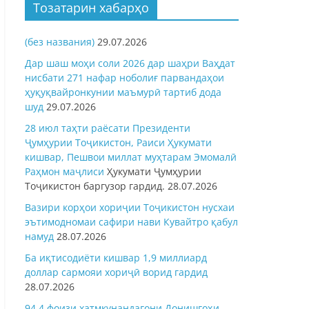
Тозатарин хабарҳо
(без названия)
29.07.2026
Дар шаш моҳи соли 2026 дар шаҳри Ваҳдат
нисбати 271 нафар ноболиғ парвандаҳои
ҳуқуқвайронкунии маъмурӣ тартиб дода
шуд
29.07.2026
28 июл таҳти раёсати Президенти
Ҷумҳурии Тоҷикистон, Раиси Ҳукумати
кишвар, Пешвои миллат муҳтарам Эмомалӣ
Раҳмон
маҷлиси
Ҳукумати Ҷумҳурии
Тоҷикистон баргузор гардид.
28.07.2026
Вазири корҳои хориҷии Тоҷикистон нусхаи
эътимодномаи сафири нави Кувайтро қабул
намуд
28.07.2026
Ба иқтисодиёти кишвар 1,9 миллиард
доллар сармояи хориҷӣ ворид гардид
28.07.2026
94,4 фоизи хатмкунандагони Донишгоҳи