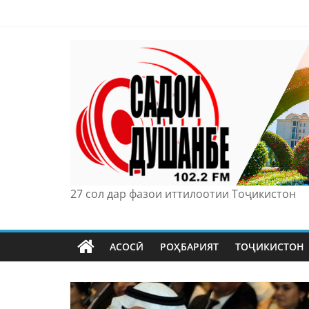
Skip
to
content
27 сол дар фазои иттилоотии Тоҷикистон
АСОСӢ
РОҲБАРИЯТ
ТОҶИКИСТОН