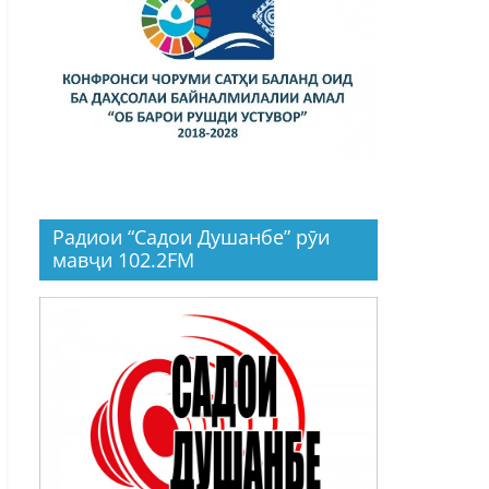
Радиои “Садои Душанбе” рӯи
мавҷи 102.2FM