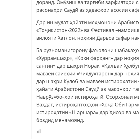
доранд. Омӯзиш ва тарғиби зарфиятҳои 
расонаҳои Саудӣ аз ҳадафҳои асосии саф
Дар ин мудат ҳайати меҳмонони Арабис
«Тоҷикистон-2022» ва Фестивал –намоиш
вилояти Хатлон, ноҳияи Дарвоз сафар на
Ба рӯзноманигорону фаъолони шабакаҳо
«Хуррамшаҳр», «Кохи фарҳанг» дар ноҳия
сангин» дар шаҳри Норак, «Қалъаи Ҳулбу
мавзеи сайёҳии «Чилдухтарон» дар ноҳ
дар шаҳри Кӯлоб ва мавзеи истироҳатии
ҳайати Арабистони Саудӣ аз маконҳои т
Наврӯз»боғҳои истироҳатӣ, Осорхонаи м
Ваҳдат, истироҳатгоҳҳои «Хоҷа Оби Гарм
истироҳатии «Шаршара» дар Ҳисор ва ма
боздид менамоянд.