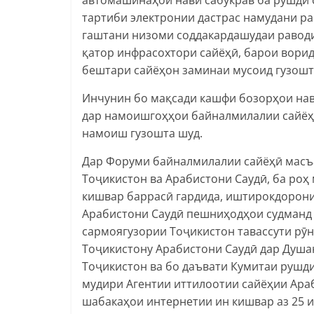
тартиби электронии дастрас намудани ра
гаштани низоми соддакардашудаи раводид
қатор инфрасохтори сайёҳӣ, барои вори
бештари сайёҳон заминаи мусоид гузошт
Инчунин бо мақсади кашфи бозорҳои нав
дар намоишгоҳҳои байналмилалии сайёҳӣ,
намоиш гузошта шуд.
Дар Форуми байналмилалии сайёҳӣ масъ
Тоҷикистон ва Арабистони Саудӣ, ба роҳ
кишвар баррасӣ гардида, иштирокдорони 
Арабистони Саудӣ пешниҳодҳои судманд 
сармоягузории Тоҷикистон тавассути р
Тоҷикистону Арабистони Саудӣ дар Душан
Тоҷикистон ва бо даъвати Кумитаи рушд
мудири Агентии иттилоотии сайёҳии Араб
шабакаҳои интернетии ин кишвар аз 25 и