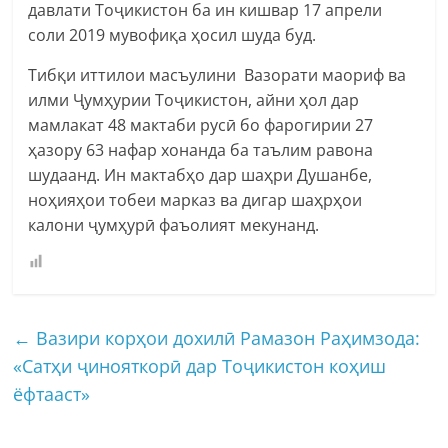
давлати Тоҷикистон ба ин кишвар 17 апрели
соли 2019 мувофиқа ҳосил шуда буд.
Тибқи иттилои масъулини Вазорати маориф ва
илми Ҷумҳурии Тоҷикистон, айни ҳол дар
мамлакат 48 мактаби русӣ бо фарогирии 27
ҳазору 63 нафар хонанда ба таълим равона
шудаанд. Ин мактабҳо дар шаҳри Душанбе,
ноҳияҳои тобеи марказ ва дигар шаҳрҳои
калони ҷумҳурӣ фаъолият мекунанд.
←
Вазири корҳои дохилӣ Рамазон Раҳимзода:
«Сатҳи ҷинояткорӣ дар Тоҷикистон коҳиш
ёфтааст»