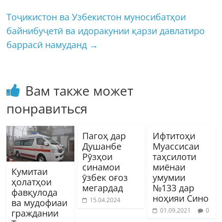
Тоҷикистон ва Узбекистон муносибатҳои
байнибуҷетӣ ва идоракунии қарзи давлатиро
баррасӣ намуданд
→
Вам также может
понравиться
Пагоҳ дар
Ифтитоҳи
Душанбе
Муассисаи
Рӯзҳои
таҳсилоти
синамои
миёнаи
Кумитаи
ӯзбек оғоз
умумии
ҳолатҳои
мегардад
№133 дар
фавқулода
ноҳияи Сино
15.04.2024
ва мудофиаи
01.09.2021
0
граждании