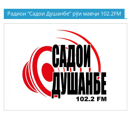
Радиои “Садои Душанбе” рӯи мавҷи 102.2FM