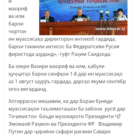
и
маориф
ва илм
барои
чортои
ин муассисаҳо директорон интихоб гардида,
барои такмили ихтисос ба Федератсияи Русия
фиристода шуданд»,- гуфт Раҳим Саидзода.
Ба зикри Вазири маориф ва илм, қабули
ҳуҷҷатҳо барои синфҳои 1-8 дар ин муассисаҳо
аз 1 август шурӯъ гардида, дарсҳо якуми сентябр
оғоз мегарданд.
Хотиррасон мешавем, ки дар бораи бунёди
муассисаҳои таълимоташон ба забони русӣ дар
Тоҷикистон баъди музокироти Президенти ҶТ
Эмомалӣ Раҳмон ва Президенти ФР Владимир
Путин дар ҷараёни сафари расмии Савари