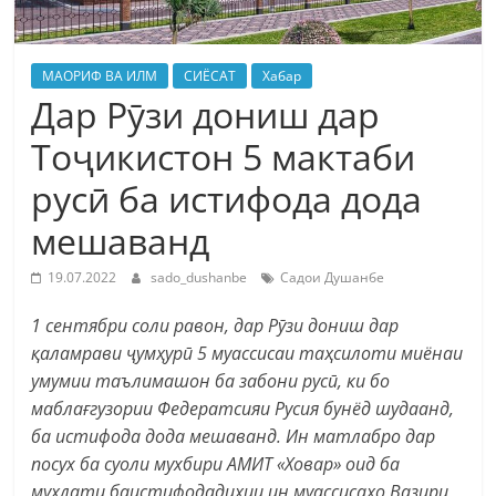
МАОРИФ ВА ИЛМ
СИЁСАТ
Хабар
Дар Рӯзи дониш дар
Тоҷикистон 5 мактаби
русӣ ба истифода дода
мешаванд
19.07.2022
sado_dushanbe
Садои Душанбе
1 сентябри соли равон, дар Рӯзи дониш дар
қаламрави ҷумҳурӣ 5 муассисаи таҳсилоти миёнаи
умумии таълимашон ба забони русӣ, ки бо
маблағгузории Федератсияи Русия бунёд шудаанд,
ба истифода дода мешаванд. Ин матлабро дар
посух ба суоли мухбири АМИТ «Ховар» оид ба
муҳлати баистифодадиҳии ин муассисаҳо Вазири