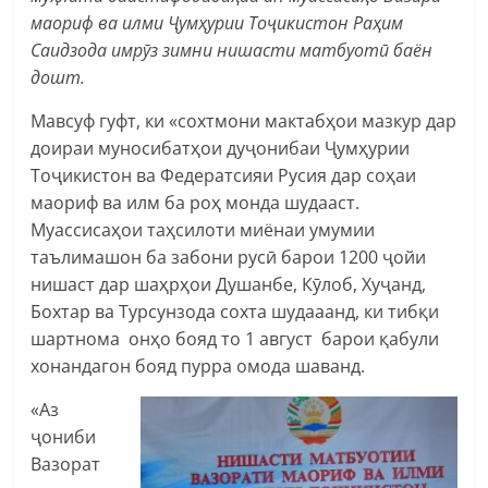
маориф ва илми Ҷумҳурии Тоҷикистон Раҳим
Саидзода имрӯз зимни нишасти матбуотӣ баён
дошт.
Мавсуф гуфт, ки «сохтмони мактабҳои мазкур дар
доираи муносибатҳои дуҷонибаи Ҷумҳурии
Тоҷикистон ва Федератсияи Русия дар соҳаи
маориф ва илм ба роҳ монда шудааст.
Муассисаҳои таҳсилоти миёнаи умумии
таълимашон ба забони русӣ барои 1200 ҷойи
нишаст дар шаҳрҳои Душанбе, Кӯлоб, Хуҷанд,
Бохтар ва Турсунзода сохта шудааанд, ки тибқи
шартнома онҳо бояд то 1 август барои қабули
хонандагон бояд пурра омода шаванд.
«Аз
ҷониби
Вазорат