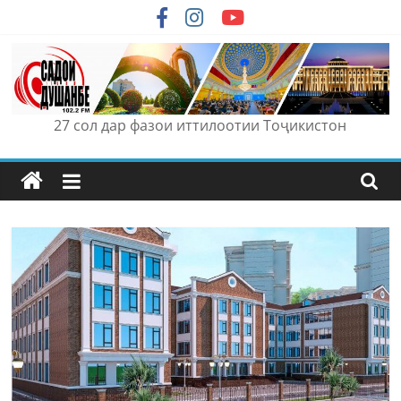
Skip
to
content
27 сол дар фазои иттилоотии Тоҷикистон