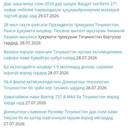
Дар шаш моҳи соли 2026 дар шаҳри Ваҳдат нисбати 271
нафар ноболиғ парвандаҳои ҳуқуқвайронкунии маъмурӣ
тартиб дода шуд
29.07.2026
28 июл таҳти раёсати Президенти Ҷумҳурии Тоҷикистон,
Раиси Ҳукумати кишвар, Пешвои миллат муҳтарам Эмомалӣ
Раҳмон
маҷлиси
Ҳукумати Ҷумҳурии Тоҷикистон баргузор
гардид.
28.07.2026
Вазири корҳои хориҷии Тоҷикистон нусхаи эътимодномаи
сафири нави Кувайтро қабул намуд
28.07.2026
Ба иқтисодиёти кишвар 1,9 миллиард доллар сармояи
хориҷӣ ворид гардид
28.07.2026
94,4 фоизи хатмкунандагони Донишгоҳи технологии
Тоҷикистон бо ҷойи кор таъмин шуданд
28.07.2026
Ҳавопаймои нави Boeing 737-8 MAX ба Тоҷикистон ворид
карда шуд
27.07.2026
Донишгоҳи славянии Русияву Тоҷикистон дар соли нави
таҳсил бо як қатор навгониҳои муҳим ворид мегардад
27.07.2026