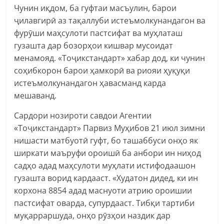
Чунин иқдом, ба гуфтаи масъулин, барои
ҷилавгирӣ аз тақаллуби истеъмолкунандагон ва
фурӯши маҳсулоти пастсифат ва муҳлаташ
гузашта дар бозорҳои кишвар мусоидат
менамояд. «Тоҷикстандарт» хабар дод, ки чунин
соҳибкорон барои ҳамкорӣ ва риояи ҳуқуқи
истеъмолкунандагон ҳавасманд карда
мешаванд.
Сардори нозироти савдои Агентии
«Тоҷикстандарт» Парвиз Муҳибов 21 июл зимни
нишасти матбуотӣ гуфт, бо ташаббуси онҳо як
ширкати маъруфи ороишӣ ба анбори ин ниҳод
садҳо адад маҳсулоти муҳлати истифодаашон
гузашта ворид кардааст. «Худатон дидед, ки ин
корхона 8854 адад маснуоти атрию ороишии
пастсифат оварда, супурдааст. Тибқи тартиби
муқарраршуда, онҳо рӯзҳои наздик дар