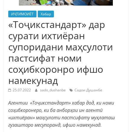
ИҶТИМОИЁТ
Хабар
«Тоҷикстандарт» дар
сурати ихтиёран
супоридани маҳсулоти
пастсифат номи
соҳибкоронро ифшо
намекунад
25.07.2022
sado_dushanbe
Садои Душанбе
Агентии «Тоҷикстандарт» хабар дод, ки номи
соҳибкоронеро, ки ба анборҳои ин агентӣ
«ихтиёран» маҳсулоти пастсифату муҳлаташ
гузаштаро месупоранд, ифшо намекунад.