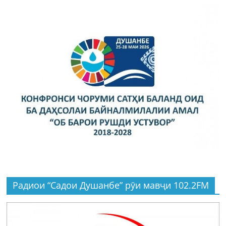
Радиои “Садои Душанбе” рӯи мавҷи 102.2FM