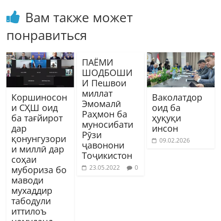
Вам также может
понравиться
ПАЁМИ
ШОДБОШИ
И Пешвои
миллат
Коршиносон
Ваколатдор
Эмомалӣ
и СҲШ оид
оид ба
Раҳмон ба
ба тағйирот
ҳуқуқи
муносибати
дар
инсон
Рӯзи
қонунгузори
09.02.2026
ҷавонони
и миллӣ дар
Тоҷикистон
соҳаи
23.05.2022
0
мубориза бо
маводи
мухаддир
табодули
иттилоъ