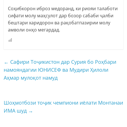
Соҳибкорон иброз медоранд, ки риояи талаботи
сифати молу маҳсулот дар бозор сабаби ҷалби
бештари харидорон ва рақобатпазирии молу
амволи онҳо мегардад.
←
Сафири Тоҷикистон дар Сурия бо Роҳбари
намояндагии ЮНИСЕФ ва Мудири Ҳилоли
Аҳмар мулоқот намуд
Шоҳмотбози тоҷик чемпиони иёлати Монтанаи
ИМА шуд
→