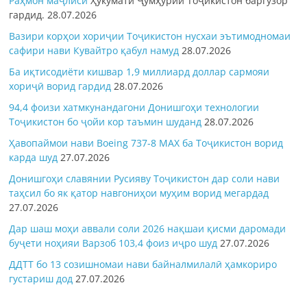
Раҳмон
маҷлиси
Ҳукумати Ҷумҳурии Тоҷикистон баргузор
гардид.
28.07.2026
Вазири корҳои хориҷии Тоҷикистон нусхаи эътимодномаи
сафири нави Кувайтро қабул намуд
28.07.2026
Ба иқтисодиёти кишвар 1,9 миллиард доллар сармояи
хориҷӣ ворид гардид
28.07.2026
94,4 фоизи хатмкунандагони Донишгоҳи технологии
Тоҷикистон бо ҷойи кор таъмин шуданд
28.07.2026
Ҳавопаймои нави Boeing 737-8 MAX ба Тоҷикистон ворид
карда шуд
27.07.2026
Донишгоҳи славянии Русияву Тоҷикистон дар соли нави
таҳсил бо як қатор навгониҳои муҳим ворид мегардад
27.07.2026
Дар шаш моҳи аввали соли 2026 нақшаи қисми даромади
буҷети ноҳияи Варзоб 103,4 фоиз иҷро шуд
27.07.2026
ДДТТ бо 13 созишномаи нави байналмилалӣ ҳамкориро
густариш дод
27.07.2026