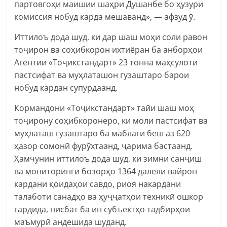
партовгоҳи маишии шаҳри Душанбе бо ҳузури
комиссия нобуд карда мешаванд», — афзуд ӯ.
Иттилоъ дода шуд, ки дар шаш моҳи соли равон
тоҷирон ва соҳибкорон ихтиёран ба анборҳои
Агентии «Тоҷикстандарт» 23 тонна маҳсулоти
пастсифат ва муҳлаташон гузаштаро барои
нобуд кардан супурдаанд.
Кормандони «Тоҷикстандарт» тайи шаш моҳ
тоҷирону соҳибкоронеро, ки моли пастсифат ва
муҳлаташ гузаштаро ба маблағи беш аз 620
ҳазор сомонӣ фурӯхтаанд, ҷарима бастаанд.
Ҳамчунин иттилоъ дода шуд, ки зимни санҷиш
ва мониторинги бозорҳо 1364 далели вайрон
кардани қоидаҳои савдо, риоя накардани
талаботи санадҳо ва ҳуҷҷатҳои техникӣ ошкор
гардида, нисбат ба ин субъектҳо тадбирҳои
маъмурӣ андешида шуданд.