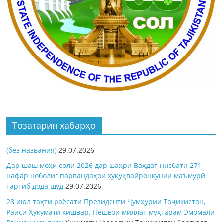
Тозатарин хабарҳо
(без названия)
29.07.2026
Дар шаш моҳи соли 2026 дар шаҳри Ваҳдат нисбати 271
нафар ноболиғ парвандаҳои ҳуқуқвайронкунии маъмурӣ
тартиб дода шуд
29.07.2026
28 июл таҳти раёсати Президенти Ҷумҳурии Тоҷикистон,
Раиси Ҳукумати кишвар, Пешвои миллат муҳтарам Эмомалӣ