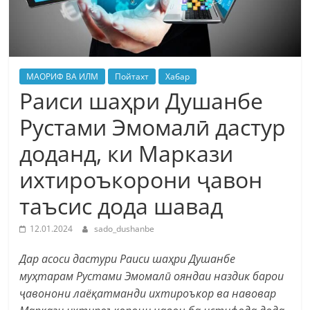
МАОРИФ ВА ИЛМ
Пойтахт
Хабар
Раиси шаҳри Душанбе
Рустами Эмомалӣ дастур
доданд, ки Маркази
ихтироъкорони ҷавон
таъсис дода шавад
12.01.2024
sado_dushanbe
Дар асоси дастури Раиси шаҳри Душанбе
муҳтарам Рустами Эмомалӣ ояндаи наздик барои
ҷавонони лаёқатманди ихтироъкор ва навовар