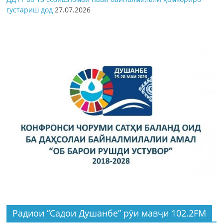
густариш дод
27.07.2026
Радиои “Садои Душанбе” рӯи мавҷи 102.2FM