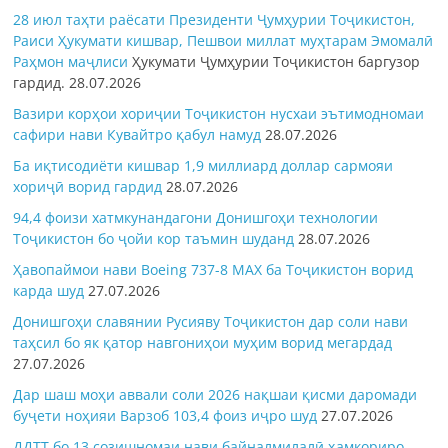
28 июл таҳти раёсати Президенти Ҷумҳурии Тоҷикистон,
Раиси Ҳукумати кишвар, Пешвои миллат муҳтарам Эмомалӣ
Раҳмон
маҷлиси
Ҳукумати Ҷумҳурии Тоҷикистон баргузор
гардид.
28.07.2026
Вазири корҳои хориҷии Тоҷикистон нусхаи эътимодномаи
сафири нави Кувайтро қабул намуд
28.07.2026
Ба иқтисодиёти кишвар 1,9 миллиард доллар сармояи
хориҷӣ ворид гардид
28.07.2026
94,4 фоизи хатмкунандагони Донишгоҳи технологии
Тоҷикистон бо ҷойи кор таъмин шуданд
28.07.2026
Ҳавопаймои нави Boeing 737-8 MAX ба Тоҷикистон ворид
карда шуд
27.07.2026
Донишгоҳи славянии Русияву Тоҷикистон дар соли нави
таҳсил бо як қатор навгониҳои муҳим ворид мегардад
27.07.2026
Дар шаш моҳи аввали соли 2026 нақшаи қисми даромади
буҷети ноҳияи Варзоб 103,4 фоиз иҷро шуд
27.07.2026
ДДТТ бо 13 созишномаи нави байналмилалӣ ҳамкориро