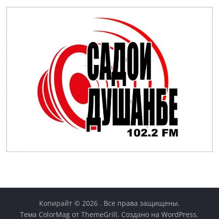
Копирайт © 2026
. Все права защищены.
Тема
ColorMag
от ThemeGrill. Создано на
WordPress
.