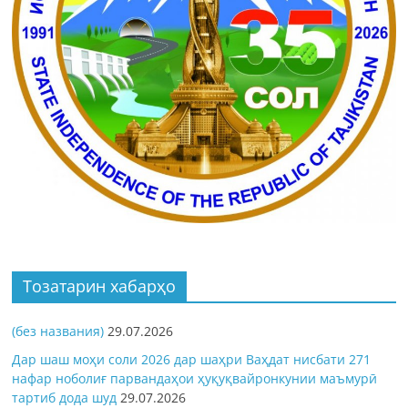
Тозатарин хабарҳо
(без названия)
29.07.2026
Дар шаш моҳи соли 2026 дар шаҳри Ваҳдат нисбати 271
нафар ноболиғ парвандаҳои ҳуқуқвайронкунии маъмурӣ
тартиб дода шуд
29.07.2026