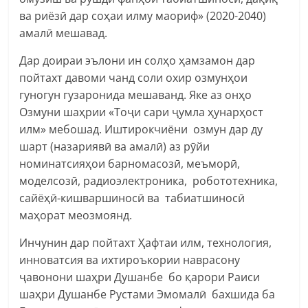
ва риёзӣ дар соҳаи илму маориф» (2020-2040)
амалӣ мешавад.
Дар доираи эълони ин солҳо ҳамзамон дар
пойтахт давоми чанд соли охир озмунҳои
гуногун гузаронида мешаванд. Яке аз онҳо
Озмуни шаҳрии «Тоҷи сари ҷумла ҳунарҳост
илм» мебошад. Иштирокчиёни озмун дар ду
шарт (назариявӣ ва амалӣ) аз рӯйи
номинатсияҳои барномасозӣ, меъморӣ,
моделсозӣ, радиоэлектроника, робототехника,
сайёҳӣ-кишваршиносӣ ва табиатшиносӣ
маҳорат меозмоянд.
Инчунин дар пойтахт Ҳафтаи илм, технология,
инноватсия ва ихтироъкории наврасону
ҷавонони шаҳри Душанбе бо қарори Раиси
шаҳри Душанбе Рустами Эмомалӣ бахшида ба