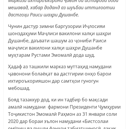
Маркази ихтироъкорони ҷавон ба истифода дода
мешавад, хабар доданд аз шуъбаи иттилоотии
дастгоҳи Раиси шаҳри Душанбе.
Чунин дастур зимни баргузории Иҷлосияи
шонздаҳуми Маҷлиси вакилони халқи шаҳри
Душанбе, даъвати шашум аз ҷониби Раиси
маҷлиси вакилони халқи шаҳри Душанбе
муҳтарам Рустами Эмомалӣ дода шуд.
Ҳадаф аз ташкили марказ муттаҳид намудани
ҷавонони болаёқат ва дастгирии онҳо барои
ихтироъкорияшон дар самтҳои гуногун
мебошад.
Бояд тазаккур дод, ки ин тадбир бо мақсади
амалӣ намудани фармони Президенти Ҷумҳурии
Тоҷикистон Эмомалӣ Раҳмон аз 31 январи соли
2020 дар бораи эълон намудани «Бистсолаи
омӯзиш ва рушди фанҳои табиатшиносӣ, дақиқ