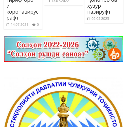
13.07.2022
и
ҳузур
коронавирус
пазируфт
рафт
02.05.2025
14.07.2021
0