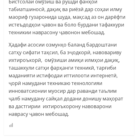
Бистсолаи омӯзиш ва рушди фанҳои
табиатшиносӣ, дақиқ ва риёзӣ дар соҳаи илму
маориф гузаронида шуда, мақсад аз он дарёфти
истеъдодҳои ҷавон ва боло бурдани тафаккури
техникии наврасону ҷавонон мебошад.
Ҳадафи асосии озмунҳо баланд бардоштани
сатҳу сифати таҳсил, ба эҷодкорӣ, навовариву
ихтироъкорӣ, омӯзиши амиқи илмҳои дақиқ,
ташаккули сатҳи фарҳанги техникӣ, тарғиби
маданияти истифодаи иттилооти интернетӣ,
ҷорӣ намудани техникаю технологияи
инноватсионии муосир дар раванди таълим
ҷалб намудану сайқал додани донишу маҳорат
ва дастгирии ихтироъкорону навоварони
наврасу ҷавон мебошад.