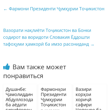
←
Фармони Президенти Ҷумҳурии Тоҷикистон
Вазорати нақлиёти Тоҷикистон ва Бонки
содирот ва воридоти Словакия Ёддошти
тафоҳуми ҳамкорӣ ба имзо расониданд
→
Вам также может
понравиться
Душанбе:
Фармонҳои
Вазири
Ҷамолиддин
Президенти
корҳои
Абдуллозода
Ҷумҳурии
хориҷӣ
ба аёдати
Тоҷикистон
cафири
гирифторон
Ҷопонро ба