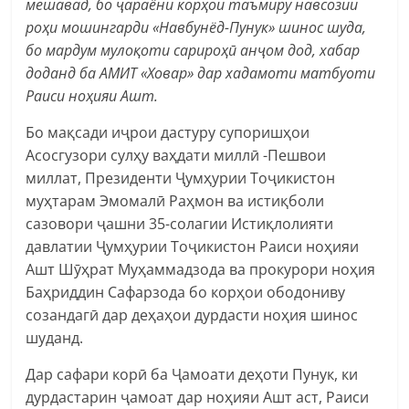
мешавад, бо ҷараёни корҳои таъмиру навсозии
роҳи мошингарди «Навбунёд-Пунук» шинос шуда,
бо мардум мулоқоти сарироҳӣ анҷом дод, хабар
доданд ба АМИТ «Ховар» дар хадамоти матбуоти
Раиси ноҳияи Ашт.
Бо мақсади иҷрои дастуру супоришҳои
Асосгузори сулҳу ваҳдати миллӣ -Пешвои
миллат, Президенти Ҷумҳурии Тоҷикистон
муҳтарам Эмомалӣ Раҳмон ва истиқболи
сазовори ҷашни 35-солагии Истиқлолияти
давлатии Ҷумҳурии Тоҷикистон Раиси ноҳияи
Ашт Шӯҳрат Муҳаммадзода ва прокурори ноҳия
Баҳриддин Сафарзода бо корҳои ободониву
созандагӣ дар деҳаҳои дурдасти ноҳия шинос
шуданд.
Дар сафари корӣ ба Ҷамоати деҳоти Пунук, ки
дурдастарин ҷамоат дар ноҳияи Ашт аст, Раиси