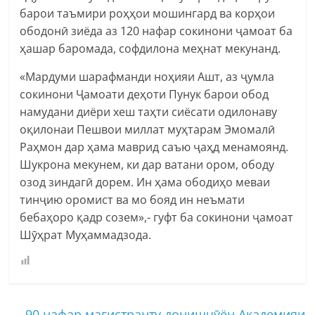
барои таъмири роҳҳои мошингард ва корҳои
ободонӣ зиёда аз 120 нафар сокинони ҷамоат ба
ҳашар баромада, софдилона меҳнат мекунанд.
«Мардуми шарафманди ноҳияи Ашт, аз ҷумла
сокинони Ҷамоати деҳоти Пунук барои обод
намудани диёри хеш таҳти сиёсати одилонаву
оқилонаи Пешвои миллат муҳтарам Эмомалӣ
Раҳмон дар ҳама маврид саъю ҷаҳд менамоянд.
Шукрона мекунем, ки дар ватани ором, ободу
озод зиндагӣ дорем. Ин ҳама ободиҳо меваи
тинҷию оромист ва мо бояд ин неъмати
бебаҳоро қадр созем»,- гуфт ба сокинони ҷамоат
Шӯҳрат Муҳаммадзода.
←
90 нафар магистранту донишҷӯён Академияи