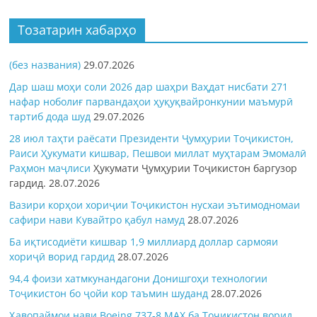
Тозатарин хабарҳо
(без названия)
29.07.2026
Дар шаш моҳи соли 2026 дар шаҳри Ваҳдат нисбати 271
нафар ноболиғ парвандаҳои ҳуқуқвайронкунии маъмурӣ
тартиб дода шуд
29.07.2026
28 июл таҳти раёсати Президенти Ҷумҳурии Тоҷикистон,
Раиси Ҳукумати кишвар, Пешвои миллат муҳтарам Эмомалӣ
Раҳмон
маҷлиси
Ҳукумати Ҷумҳурии Тоҷикистон баргузор
гардид.
28.07.2026
Вазири корҳои хориҷии Тоҷикистон нусхаи эътимодномаи
сафири нави Кувайтро қабул намуд
28.07.2026
Ба иқтисодиёти кишвар 1,9 миллиард доллар сармояи
хориҷӣ ворид гардид
28.07.2026
94,4 фоизи хатмкунандагони Донишгоҳи технологии
Тоҷикистон бо ҷойи кор таъмин шуданд
28.07.2026
Ҳавопаймои нави Boeing 737-8 MAX ба Тоҷикистон ворид