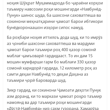
ноҳия Шӯҳрат Муҳаммадзода бо ҷараёни корҳои
таъмиру навсозии роҳи мошингарди «Навбунёд-
Пунук» шинос шуда, ба шахсони саховатпеша ва
сокинони меҳнатқарини ҷамоат барои ибтикори
бунёдкоронаашон изҳори сипос намуд.
Ба роҳбари ноҳия иттилоъ дода шуд, ки то имрӯз
аз ҷониби шахсони саховатпеша ва мардуми
ҷамоат барои таъмири роҳ 400 ҳазор сомонӣ
маблағ ҷамъоварӣ гардидааст. То ин дам 15
мошин мумфарши гарм бо маблағи 330 ҳазор
сомонӣ харидорӣ гардида, 12 километр роҳ аз
самти деҳаи Навбунёд то деҳаи Даҳана аз
таъмири ҷорӣ бароварда шуд.
Зикр гардид, ки сокинони Ҷамоати деҳоти Пунук
азм доранд, ки то маркази ҷамоат роҳро таъмир
намоянд ва дар таъмири роҳи мошингарди
«Дӯстӣ-Навбунёд» низ саҳм гузоранд. Ҳамарӯза