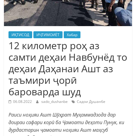
ИҚТИСОД
ИҶТИМОИЁТ
Хабар
12 километр роҳ аз
самти деҳаи Навбунёд то
деҳаи Даҳанаи Ашт аз
таъмири ҷорӣ
бароварда шуд
06.08.2022
sado_dushanbe
Садои Душанбе
Раиси ноҳияи Ашт Шӯҳрат Муҳаммадзода дар
доираи сафари корӣ ба Ҷамоати деҳоти Пунук, ки
дурдастарин ҷамоати ноҳияи Ашт маҳсуб