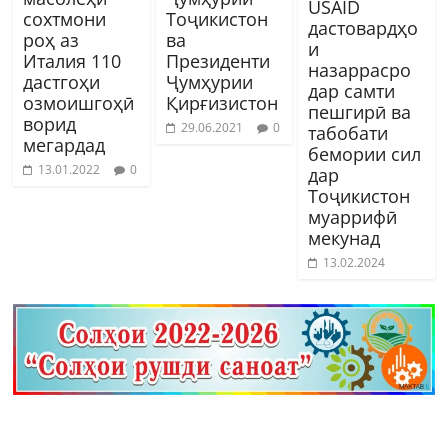
USAID
сохтмони
Тоҷикистон
дастовардҳо
роҳ аз
ва
и
Италия 110
Президенти
назаррасро
дастгоҳи
Ҷумҳурии
дар самти
озмоишгоҳӣ
Қирғизистон
пешгирӣ ва
ворид
29.06.2021
0
табобати
мегардад
бемории сил
13.01.2022
0
дар
Тоҷикистон
муаррифӣ
мекунад
13.02.2024