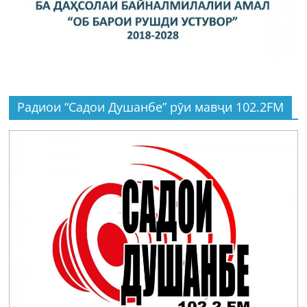
Радиои “Садои Душанбе” рӯи мавҷи 102.2FM