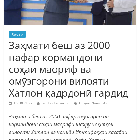
Хабар
Заҳмати беш аз 2000
нафар кормандони
соҳаи маориф ва
омӯзгорони вилояти
Хатлон қадрдонӣ гардид
16.08.2022
sado_dushanbe
Садои Душанбе
Заҳмати беш аз 2000 нафар омӯзгорон ва
кормандони соҳаи маорифи шаҳру ноҳияҳои
вилояти Хатлон аз ҷониби Иттифоқҳои касабаи