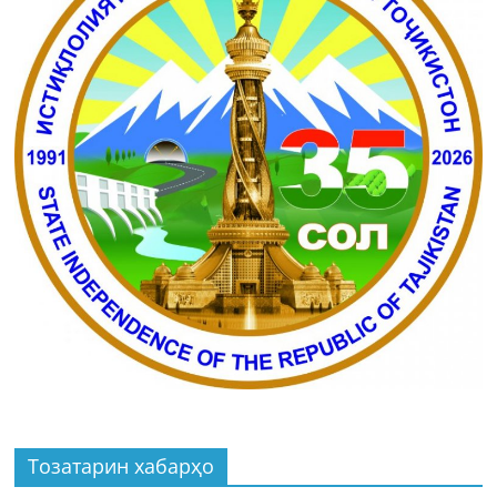
Тозатарин хабарҳо