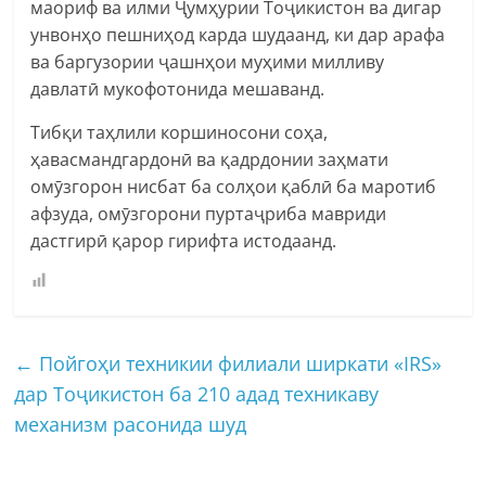
маориф ва илми Ҷумҳурии Тоҷикистон ва дигар
унвонҳо пешниҳод карда шудаанд, ки дар арафа
ва баргузории ҷашнҳои муҳими милливу
давлатӣ мукофотонида мешаванд.
Тибқи таҳлили коршиносони соҳа,
ҳавасмандгардонӣ ва қадрдонии заҳмати
омӯзгорон нисбат ба солҳои қаблӣ ба маротиб
афзуда, омӯзгорони пуртаҷриба мавриди
дастгирӣ қарор гирифта истодаанд.
←
Пойгоҳи техникии филиали ширкати «IRS»
дар Тоҷикистон ба 210 адад техникаву
механизм расонида шуд