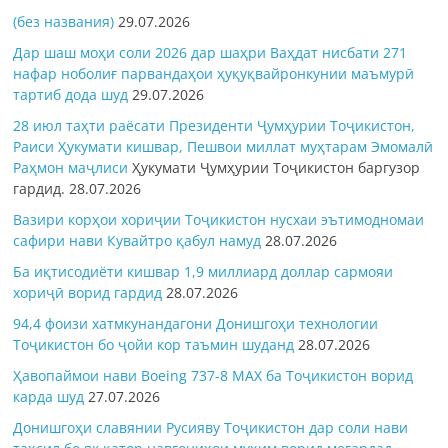
(без названия)
29.07.2026
Дар шаш моҳи соли 2026 дар шаҳри Ваҳдат нисбати 271
нафар ноболиғ парвандаҳои ҳуқуқвайронкунии маъмурӣ
тартиб дода шуд
29.07.2026
28 июл таҳти раёсати Президенти Ҷумҳурии Тоҷикистон,
Раиси Ҳукумати кишвар, Пешвои миллат муҳтарам Эмомалӣ
Раҳмон
маҷлиси
Ҳукумати Ҷумҳурии Тоҷикистон баргузор
гардид.
28.07.2026
Вазири корҳои хориҷии Тоҷикистон нусхаи эътимодномаи
сафири нави Кувайтро қабул намуд
28.07.2026
Ба иқтисодиёти кишвар 1,9 миллиард доллар сармояи
хориҷӣ ворид гардид
28.07.2026
94,4 фоизи хатмкунандагони Донишгоҳи технологии
Тоҷикистон бо ҷойи кор таъмин шуданд
28.07.2026
Ҳавопаймои нави Boeing 737-8 MAX ба Тоҷикистон ворид
карда шуд
27.07.2026
Донишгоҳи славянии Русияву Тоҷикистон дар соли нави