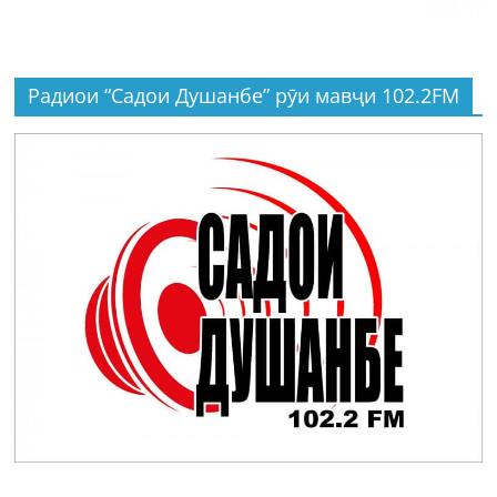
Радиои “Садои Душанбе” рӯи мавҷи 102.2FM