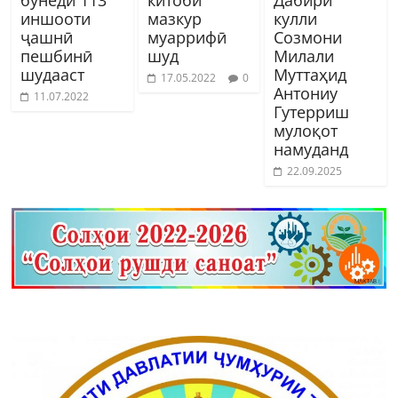
бунёди 113
китоби
Дабири
иншооти
мазкур
кулли
ҷашнӣ
муаррифӣ
Созмони
пешбинӣ
шуд
Милали
шудааст
Муттаҳид
17.05.2022
0
Антониу
11.07.2022
Гутерриш
мулоқот
намуданд
22.09.2025