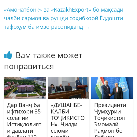
«Амонатбонк» ва «KazakhExport» бо мақсади
ҷалби сармоя ва рушди соҳибкорӣ Ёддошти
тафоҳум ба имзо расониданд
→
Вам также может
понравиться
Дар Ванҷ ба
«ДУШАНБЕ-
Президенти
ифтихори 35-
ҚАЛБИ
Ҷумҳурии
солагии
ТОҶИКИСТО
Тоҷикистон
Истиқлолият
Н». Ҷилди
Эмомалӣ
и давлатӣ
сеюми
Раҳмон бо