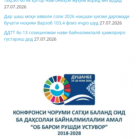
таҳсил бо як қатор навгониҳои муҳим ворид мегардад
27.07.2026
Дар шаш моҳи аввали соли 2026 нақшаи қисми даромади
буҷети ноҳияи Варзоб 103,4 фоиз иҷро шуд
27.07.2026
ДДТТ бо 13 созишномаи нави байналмилалӣ ҳамкориро
густариш дод
27.07.2026