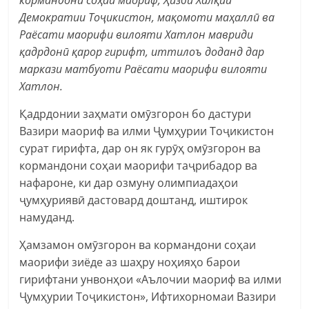
кормандони соҳаи маориф, Ҳизби Халқии
Демократии Тоҷикистон, мақомоти маҳаллӣ ва
Раёсати маорифи вилояти Хатлон мавриди
қадрдонӣ қарор гирифт, иттилоъ доданд дар
маркази матбуоти Раёсати маорифи вилояти
Хатлон.
Қадрдонии заҳмати омӯзгорон бо дастури
Вазири маориф ва илми Ҷумҳурии Тоҷикистон
сурат гирифта, дар он як гурӯҳ омӯзгорон ва
кормандони соҳаи маорифи таҷрибадор ва
нафароне, ки дар озмуну олимпиадаҳои
ҷумҳуриявӣ дастовард доштанд, иштирок
намуданд.
Ҳамзамон омӯзгорон ва кормандони соҳаи
маорифи зиёде аз шаҳру ноҳияҳо барои
гирифтани унвонҳои «Аълочии маориф ва илми
Ҷумҳурии Тоҷикистон», Ифтихорномаи Вазири