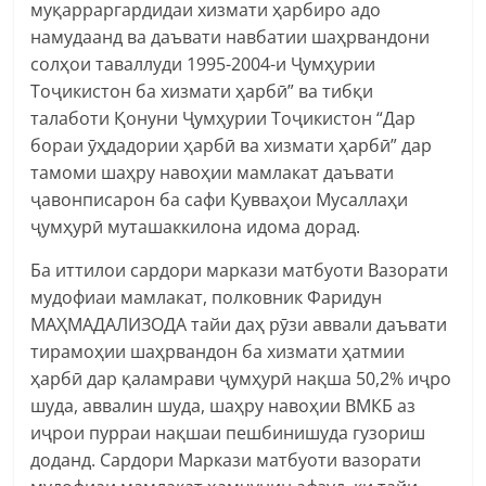
муқарраргардидаи хизмати ҳарбиро адо
намудаанд ва даъвати навбатии шаҳрвандони
солҳои таваллуди 1995-2004-и Ҷумҳурии
Тоҷикистон ба хизмати ҳарбӣ” ва тибқи
талаботи Қонуни Ҷумҳурии Тоҷикистон “Дар
бораи ӯҳдадории ҳарбӣ ва хизмати ҳарбӣ” дар
тамоми шаҳру навоҳии мамлакат даъвати
ҷавонписарон ба сафи Қувваҳои Мусаллаҳи
ҷумҳурӣ муташаккилона идома дорад.
Ба иттилои сардори маркази матбуоти Вазорати
мудофиаи мамлакат, полковник Фаридун
МАҲМАДАЛИЗОДА тайи даҳ рӯзи аввали даъвати
тирамоҳии шаҳрвандон ба хизмати ҳатмии
ҳарбӣ дар қаламрави ҷумҳурӣ нақша 50,2% иҷро
шуда, аввалин шуда, шаҳру навоҳии ВМКБ аз
иҷрои пурраи нақшаи пешбинишуда гузориш
доданд. Сардори Маркази матбуоти вазорати