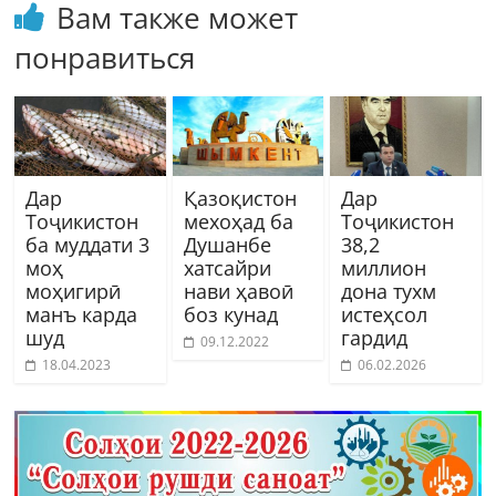
Вам также может
понравиться
Дар
Қазоқистон
Дар
Тоҷикистон
мехоҳад ба
Тоҷикистон
ба муддати 3
Душанбе
38,2
моҳ
хатсайри
миллион
моҳигирӣ
нави ҳавоӣ
дона тухм
манъ карда
боз кунад
истеҳсол
шуд
гардид
09.12.2022
18.04.2023
06.02.2026