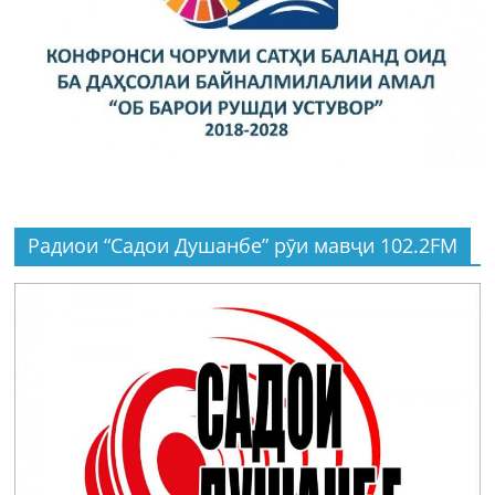
Радиои “Садои Душанбе” рӯи мавҷи 102.2FM