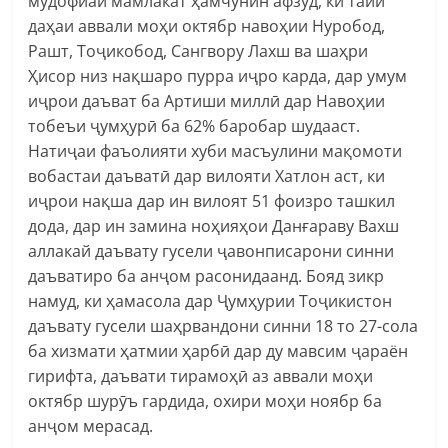
мудофиаи мамлакат ҳамчунин афзуд, ки тайи
даҳаи аввали моҳи октябр навоҳии Нуробод,
Рашт, Тоҷикобод, Сангвору Лахш ва шаҳри
Ҳисор низ нақшаро пурра иҷро карда, дар умум
иҷрои даъват ба Артиши миллӣ дар Навоҳии
тобеъи ҷумҳурӣ ба 62% баробар шудааст.
Натиҷаи фаъолияти хуби масъулини мақомоти
вобастаи даъватӣ дар вилояти Хатлон аст, ки
иҷрои нақша дар ин вилоят 51 фоизро ташкил
дода, дар ин замина ноҳияҳои Данғараву Вахш
аллакай даъвату гусели ҷавонписарони синни
даъватиро ба анҷом расонидаанд. Бояд зикр
намуд, ки ҳамасола дар Ҷумҳурии Тоҷикистон
даъвату гусели шаҳрвандони синни 18 то 27-сола
ба хизмати ҳатмии ҳарбӣ дар ду мавсим ҷараён
гирифта, даъвати тирамоҳӣ аз аввали моҳи
октябр шурӯъ гардида, охири моҳи ноябр ба
анҷом мерасад.