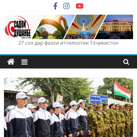
Skip
to
content
27 сол дар фазои иттилоотии Тоҷикистон