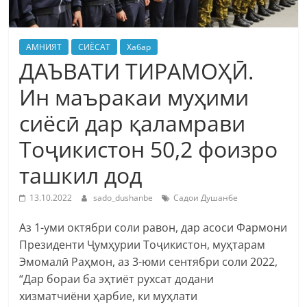
АМНИЯТ
СИЁСАТ
Хабар
ДАЪВАТИ ТИРАМОҲӢ.
Ин маъракаи муҳими
сиёсӣ дар қаламрави
Тоҷикистон 50,2 фоизро
ташкил дод
13.10.2022
sado_dushanbe
Садои Душанбе
Аз 1-уми октябри соли равон, дар асоси Фармони
Президенти Ҷумҳурии Тоҷикистон, муҳтарам
Эмомалӣ Раҳмон, аз 3-юми сентябри соли 2022,
“Дар бораи ба эҳтиёт рухсат додани
хизматчиёни ҳарбие, ки муҳлати