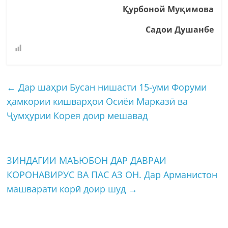
Қурбоной Муқимова
Садои Душанбе
←
Дар шаҳри Бусан нишасти 15-уми Форуми
ҳамкории кишварҳои Осиёи Марказӣ ва
Ҷумҳурии Корея доир мешавад
ЗИНДАГИИ МАЪЮБОН ДАР ДАВРАИ
КОРОНАВИРУС ВА ПАС АЗ ОН. Дар Арманистон
машварати корӣ доир шуд
→