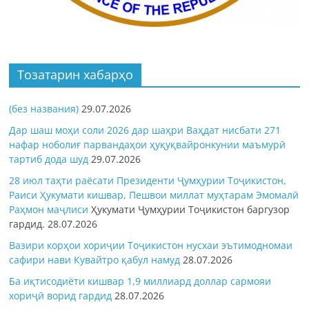
Тозатарин хабарҳо
(без названия)
29.07.2026
Дар шаш моҳи соли 2026 дар шаҳри Ваҳдат нисбати 271
нафар ноболиғ парвандаҳои ҳуқуқвайронкунии маъмурӣ
тартиб дода шуд
29.07.2026
28 июл таҳти раёсати Президенти Ҷумҳурии Тоҷикистон,
Раиси Ҳукумати кишвар, Пешвои миллат муҳтарам Эмомалӣ
Раҳмон
маҷлиси
Ҳукумати Ҷумҳурии Тоҷикистон баргузор
гардид.
28.07.2026
Вазири корҳои хориҷии Тоҷикистон нусхаи эътимодномаи
сафири нави Кувайтро қабул намуд
28.07.2026
Ба иқтисодиёти кишвар 1,9 миллиард доллар сармояи
хориҷӣ ворид гардид
28.07.2026