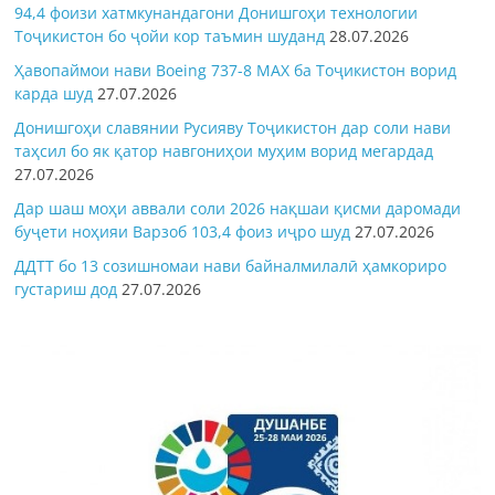
94,4 фоизи хатмкунандагони Донишгоҳи технологии
Тоҷикистон бо ҷойи кор таъмин шуданд
28.07.2026
Ҳавопаймои нави Boeing 737-8 MAX ба Тоҷикистон ворид
карда шуд
27.07.2026
Донишгоҳи славянии Русияву Тоҷикистон дар соли нави
таҳсил бо як қатор навгониҳои муҳим ворид мегардад
27.07.2026
Дар шаш моҳи аввали соли 2026 нақшаи қисми даромади
буҷети ноҳияи Варзоб 103,4 фоиз иҷро шуд
27.07.2026
ДДТТ бо 13 созишномаи нави байналмилалӣ ҳамкориро
густариш дод
27.07.2026