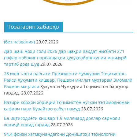
Тозатарин хабарҳо
(без названия)
29.07.2026
Дар шаш моҳи соли 2026 дар шаҳри Ваҳдат нисбати 271
нафар ноболиғ парвандаҳои ҳуқуқвайронкунии маъмурӣ
тартиб дода шуд
29.07.2026
28 июл таҳти раёсати Президенти Ҷумҳурии Тоҷикистон,
Раиси Ҳукумати кишвар, Пешвои миллат муҳтарам Эмомалӣ
Раҳмон
маҷлиси
Ҳукумати Ҷумҳурии Тоҷикистон баргузор
гардид.
28.07.2026
Вазири корҳои хориҷии Тоҷикистон нусхаи эътимодномаи
сафири нави Кувайтро қабул намуд
28.07.2026
Ба иқтисодиёти кишвар 1,9 миллиард доллар сармояи
хориҷӣ ворид гардид
28.07.2026
94,4 фоизи хатмкунандагони Донишгоҳи технологии