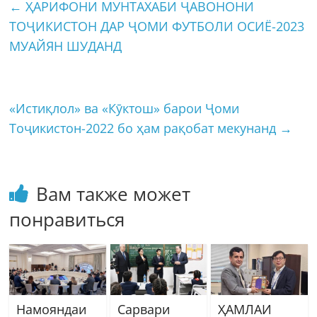
←
ҲАРИФОНИ МУНТАХАБИ ҶАВОНОНИ
ТОҶИКИСТОН ДАР ҶОМИ ФУТБОЛИ ОСИЁ-2023
МУАЙЯН ШУДАНД
«Истиқлол» ва «Кӯктош» барои Ҷоми
Тоҷикистон-2022 бо ҳам рақобат мекунанд
→
Вам также может
понравиться
Намояндаи
Сарвари
ҲАМЛАИ