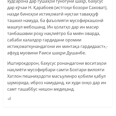
худсарона дар гӯшаҳои гуногуни шаҳр, бахусус
дар кӯчаи Н. Қарабоев (истгоҳи бозори Саховат),
назди биноҳои истиқоматӣ нуқтаи таваққуф
ташкил намуда, ба фаъолияти мусофиркашонӣ
машғул мебошанд. Ин ҳолатҳо дар ин масир
танбашавии роҳу нақлиётро ба миён оварда,
сабаби халалдор гардидани оромии
истиқоматкунандагони ин минтақа гардидааст»,-
афзуд муовини Раиси шаҳри Душанбе.
Иштирокдорон, бахусус ронандагони воситаҳои
нақлиёти мусофирбари самти Бохтари вилояти
Хатлон пешниҳодоти масъулинро қобили қабул
шуморида, иброз намуданд, ки худи онҳо дар ин
самт ташаббус нишон медиҳанд.