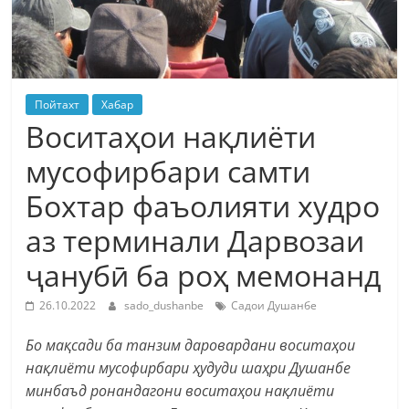
Пойтахт
Хабар
Воситаҳои нақлиёти
мусофирбари самти
Бохтар фаъолияти худро
аз терминали Дарвозаи
ҷанубӣ ба роҳ мемонанд
26.10.2022
sado_dushanbe
Садои Душанбе
Бо мақсади ба танзим даровардани воситаҳои
нақлиёти мусофирбари ҳудуди шаҳри Душанбе
минбаъд ронандагони воситаҳои нақлиёти