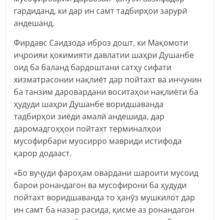
гардиданд, ки дар ин самт тадбирҳои зарурӣ
андешанд.
Фирдавс Саидзода иброз дошт, ки Мақомоти
иҷроияи ҳокимияти давлатии шаҳри Душанбе
оид ба баланд бардоштани сатҳу сифати
хизматрасонии нақлиёт дар пойтахт ва инчунин
ба танзим даровардани воситаҳои нақлиёти ба
ҳудуди шаҳри Душанбе воридшаванда
тадбирҳои зиёди амалӣ андешида, дар
даромадгоҳҳои пойтахт терминалҳои
мусофирбари муосирро мавриди истифода
қарор додааст.
«Бо вуҷуди фароҳам овардани шароити мусоид
барои ронандагон ва мусофирони ба ҳудуди
пойтахт воридшаванда то ҳанӯз мушкилот дар
ин самт ба назар расида, қисме аз ронандагон