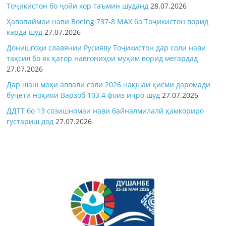
Тоҷикистон бо ҷойи кор таъмин шуданд
28.07.2026
Ҳавопаймои нави Boeing 737-8 MAX ба Тоҷикистон ворид
карда шуд
27.07.2026
Донишгоҳи славянии Русияву Тоҷикистон дар соли нави
таҳсил бо як қатор навгониҳои муҳим ворид мегардад
27.07.2026
Дар шаш моҳи аввали соли 2026 нақшаи қисми даромади
буҷети ноҳияи Варзоб 103,4 фоиз иҷро шуд
27.07.2026
ДДТТ бо 13 созишномаи нави байналмилалӣ ҳамкориро
густариш дод
27.07.2026