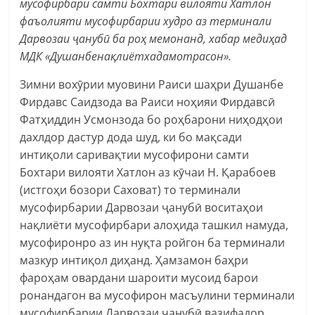
мусофирбари самти Бохтари вилояти Хатлон
фаъолияти мусофирбарии худро аз терминали
Дарвозаи ҷанубӣ ба роҳ мемонанд, хабар медиҳад
МДК «Душанбенақлиётхадамотрасон».
Зимни вохӯрии муовини Раиси шаҳри Душанбе
Фирдавс Саидзода ва Раиси ноҳияи Фирдавсӣ
Фатҳиддин Усмонзода бо роҳбарони ниҳодҳои
дахлдор дастур дода шуд, ки бо мақсади
интиқоли саривақтии мусофирони самти
Бохтари вилояти Хатлон аз кӯчаи Н. Қарабоев
(истгоҳи бозори Саховат) то терминали
мусофирбарии Дарвозаи ҷанубӣ воситаҳои
нақлиёти мусофирбари алоҳида ташкил намуда,
мусофиронро аз ин нуқта ройгон ба терминали
мазкур интиқол диҳанд. Ҳамзамон баҳри
фароҳам овардани шароити мусоид барои
ронандагон ва мусофирон масъулини терминали
мусофирбарии Дарвозаи ҷанубӣ вазифадор