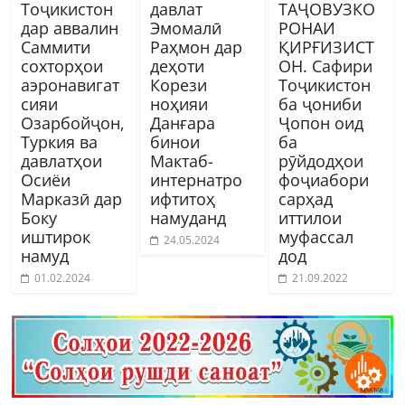
Тоҷикистон
давлат
ТАҶОВУЗКО
дар аввалин
Эмомалӣ
РОНАИ
Саммити
Раҳмон дар
ҚИРҒИЗИСТ
сохторҳои
деҳоти
ОН. Сафири
аэронавигат
Корези
Тоҷикистон
сияи
ноҳияи
ба ҷониби
Озарбойҷон,
Данғара
Ҷопон оид
Туркия ва
бинои
ба
давлатҳои
Мактаб-
рӯйдодҳои
Осиёи
интернатро
фоҷиабори
Марказӣ дар
ифтитоҳ
сарҳад
Боку
намуданд
иттилои
иштирок
муфассал
24.05.2024
намуд
дод
01.02.2024
21.09.2022