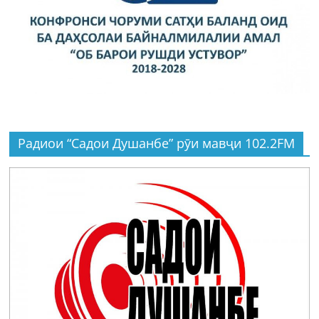
Радиои “Садои Душанбе” рӯи мавҷи 102.2FM