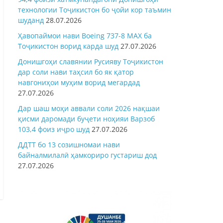
технологии Тоҷикистон бо ҷойи кор таъмин
шуданд
28.07.2026
Ҳавопаймои нави Boeing 737-8 MAX ба
Тоҷикистон ворид карда шуд
27.07.2026
Донишгоҳи славянии Русияву Тоҷикистон
дар соли нави таҳсил бо як қатор
навгониҳои муҳим ворид мегардад
27.07.2026
Дар шаш моҳи аввали соли 2026 нақшаи
қисми даромади буҷети ноҳияи Варзоб
103,4 фоиз иҷро шуд
27.07.2026
ДДТТ бо 13 созишномаи нави
байналмилалӣ ҳамкориро густариш дод
27.07.2026