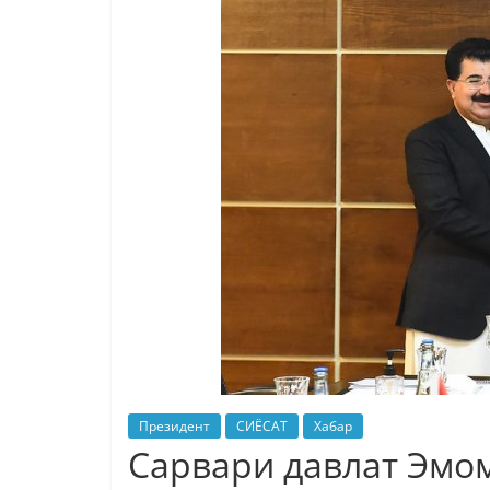
Президент
СИЁСАТ
Хабар
Сарвари давлат Эмо