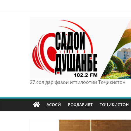
Skip
to
content
27 сол дар фазои иттилоотии Тоҷикистон
АСОСӢ
РОҲБАРИЯТ
ТОҶИКИСТОН