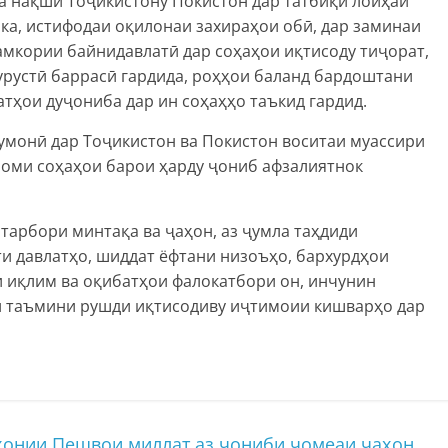
а нақши Тоҷикистону Покистон дар татбиқи лоиҳаи
ика, истифодаи оқилонаи захираҳои обӣ, дар заминаи
ҳамкории байнидавлатӣ дар соҳаҳои иқтисоду тиҷорат,
урустӣ баррасӣ гардида, роҳҳои баланд бардоштани
тҳои дуҷониба дар ин соҳаҳҳо таъкид гардид.
монӣ дар Тоҷикистон ва Покистон воситаи муассири
моми соҳаҳои барои ҳарду ҷониб афзалиятнок
тарбори минтақа ва ҷаҳон, аз ҷумла таҳдиди
и давлатҳо, шиддат ёфтани низоъҳо, бархурдҳои
и иқлим ва оқибатҳои фалокатбори он, инчунин
и таъмини рушди иқтисодиву иҷтимоии кишварҳо дар
ҳонии Пешвои миллат аз ҷониби ҷомеаи ҷаҳон