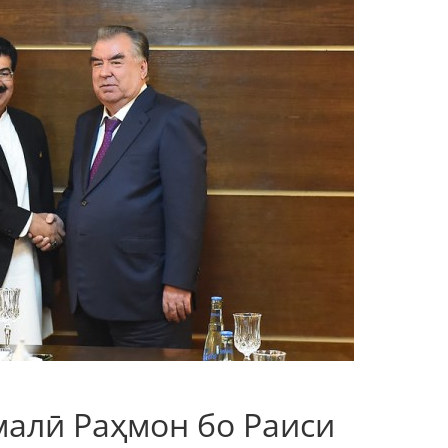
малӣ Раҳмон бо Раиси