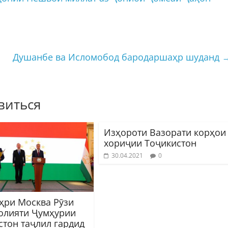
Душанбе ва Исломобод бародаршаҳр шуданд
виться
Изҳороти Вазорати корҳои
хориҷии Тоҷикистон
30.04.2021
0
ҳри Москва Рӯзи
олияти Ҷумҳурии
стон таҷлил гардид