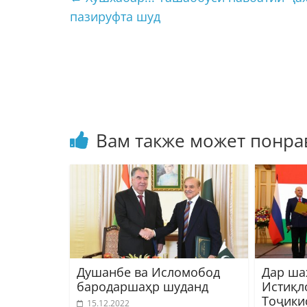
пазируфта шуд
Вам также может понра
Душанбе ва Исломобод
Дар ша
бародаршаҳр шуданд
Истиқл
Тоҷики
15.12.2022