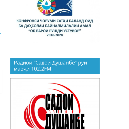
→
Радиои “Садои Душанбе” рӯи
мавҷи 102.2FM