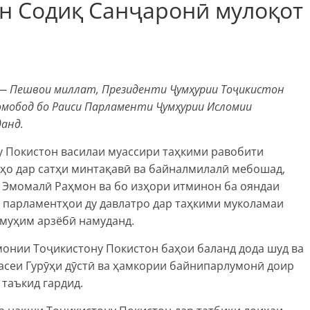
н Содиқ Санҷаронӣ мулоқот
ӣ — Пешвои миллат, Президенти Ҷумҳурии Тоҷикистон
мобод бо Раиси Парламенти Ҷумҳурии Исломии
анд.
 Покистон василаи муассири таҳкими равобити
ҳо дар сатҳи минтақавӣ ва байналмилалӣ мебошад,
 Эмомалӣ Раҳмон ва бо изҳори итминон ба ояндаи
 парламентҳои ду давлатро дар таҳкими муколамаи
 муҳим арзёбӣ намуданд.
монии Тоҷикистону Покистон баҳои баланд дода шуд ва
асеи Гурӯҳи дӯстӣ ва ҳамкории байнипарлумонӣ доир
 таъкид гардид.