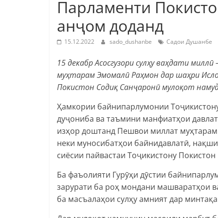
Парламенти Покисто
анҷом доданд
15.12.2022
sado_dushanbe
Садои Душанбе
15 декабр Асосгузори сулҳу ваҳдати милл
муҳтарам Эмомалӣ Раҳмон дар шаҳри Исло
Покистон Содиқ Санҷаронӣ мулоқот намуд
Ҳамкории байнипарлумонии Тоҷикистону
дуҷониба ва таъмини манфиатҳои давлат
изҳор доштанд Пешвои миллат муҳтарам
неки муносибатҳои байнидавлатӣ, нақши
сиёсии пайвастаи Тоҷикистону Покистон
Ба фаъолияти Гурӯҳи дӯстии байнипарлу
зарурати ба роҳ мондани машваратҳои в
ба масъалаҳои сулҳу амният дар минтақа