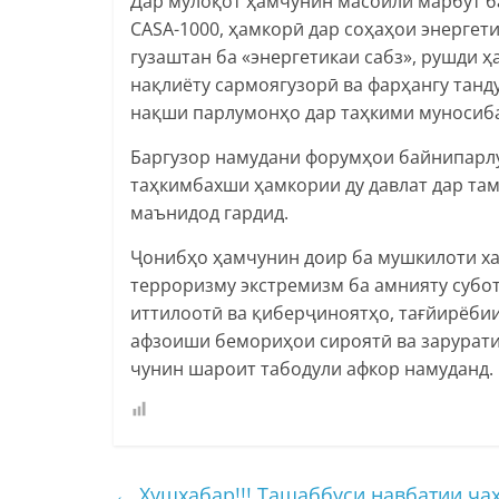
Дар мулоқот ҳамчунин масоили марбут б
CASA-1000, ҳамкорӣ дар соҳаҳои энергет
гузаштан ба «энергетикаи сабз», рушди 
нақлиёту сармоягузорӣ ва фарҳангу танд
нақши парлумонҳо дар таҳкими муносиба
Баргузор намудани форумҳои байнипарлу
таҳкимбахши ҳамкории ду давлат дар та
маънидод гардид.
Ҷонибҳо ҳамчунин доир ба мушкилоти ха
терроризму экстремизм ба амнияту субот
иттилоотӣ ва қиберҷиноятҳо, тағйирёби
афзоиши бемориҳои сироятӣ ва зарурат
чунин шароит табодули афкор намуданд.
←
Хушхабар!!! Ташаббуси навбатии ҷа