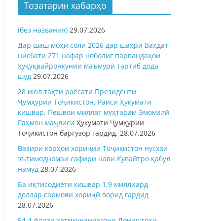
Тозатарин хабарҳо
(без названия)
29.07.2026
Дар шаш моҳи соли 2026 дар шаҳри Ваҳдат
нисбати 271 нафар ноболиғ парвандаҳои
ҳуқуқвайронкунии маъмурӣ тартиб дода
шуд
29.07.2026
28 июл таҳти раёсати Президенти
Ҷумҳурии Тоҷикистон, Раиси Ҳукумати
кишвар, Пешвои миллат муҳтарам Эмомалӣ
Раҳмон
маҷлиси
Ҳукумати Ҷумҳурии
Тоҷикистон баргузор гардид.
28.07.2026
Вазири корҳои хориҷии Тоҷикистон нусхаи
эътимодномаи сафири нави Кувайтро қабул
намуд
28.07.2026
Ба иқтисодиёти кишвар 1,9 миллиард
доллар сармояи хориҷӣ ворид гардид
28.07.2026
94,4 фоизи хатмкунандагони Донишгоҳи