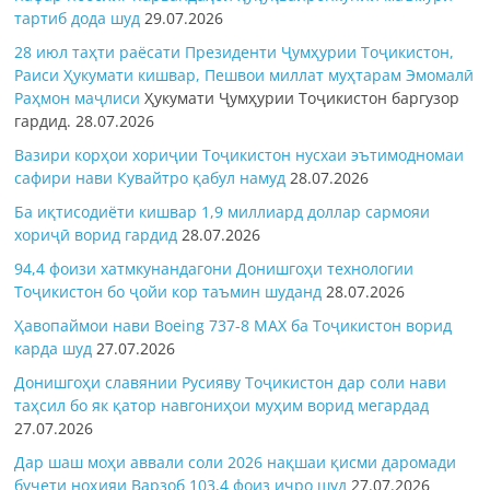
тартиб дода шуд
29.07.2026
28 июл таҳти раёсати Президенти Ҷумҳурии Тоҷикистон,
Раиси Ҳукумати кишвар, Пешвои миллат муҳтарам Эмомалӣ
Раҳмон
маҷлиси
Ҳукумати Ҷумҳурии Тоҷикистон баргузор
гардид.
28.07.2026
Вазири корҳои хориҷии Тоҷикистон нусхаи эътимодномаи
сафири нави Кувайтро қабул намуд
28.07.2026
Ба иқтисодиёти кишвар 1,9 миллиард доллар сармояи
хориҷӣ ворид гардид
28.07.2026
94,4 фоизи хатмкунандагони Донишгоҳи технологии
Тоҷикистон бо ҷойи кор таъмин шуданд
28.07.2026
Ҳавопаймои нави Boeing 737-8 MAX ба Тоҷикистон ворид
карда шуд
27.07.2026
Донишгоҳи славянии Русияву Тоҷикистон дар соли нави
таҳсил бо як қатор навгониҳои муҳим ворид мегардад
27.07.2026
Дар шаш моҳи аввали соли 2026 нақшаи қисми даромади
буҷети ноҳияи Варзоб 103,4 фоиз иҷро шуд
27.07.2026