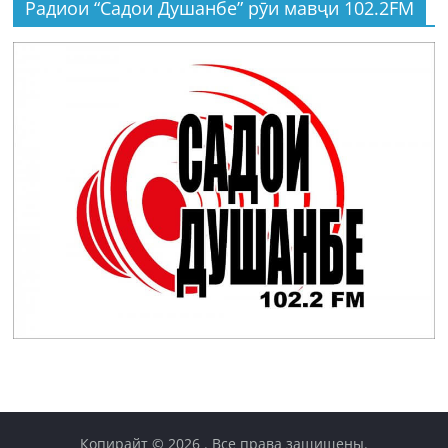
Радиои “Садои Душанбе” рӯи мавҷи 102.2FM
Копирайт © 2026
. Все права защищены.