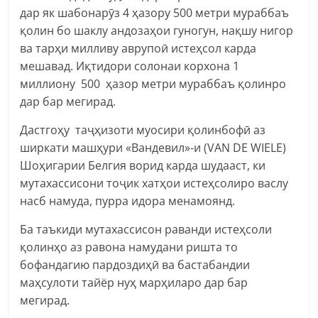
дар як шабонарӯз 4 ҳазору 500 метри мураббаъ
қолин бо шаклу андозаҳои гуногун, нақшу нигор
ва тарҳи милливу аврупоӣ истеҳсол карда
мешавад. Иқтидори солонаи корхона 1
миллиону 500 ҳазор метри мураббаъ қолинро
дар бар мегирад.
Дастгоҳу таҷҳизоти муосири қолинбофӣ аз
ширкати машҳури «Вандевил»-и (VAN DE WIELE)
Шоҳигарии Белгия ворид карда шудааст, ки
мутахассисони тоҷик хатҳои истеҳсолиро васлу
насб намуда, пурра идора менамоянд.
Ба таъкиди мутахассисон раванди истеҳсоли
қолинҳо аз равона намудани ришта то
бофандагию пардоздиҳӣ ва бастабандии
маҳсулоти тайёр нуҳ марҳиларо дар бар
мегирад.