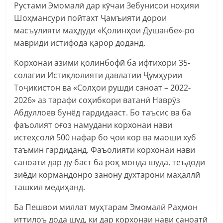
Рустами Эмомалӣ дар кӯчаи Зебунисои ноҳияи
Шоҳмансури пойтахт Ҷамъияти дорои
масъулияти маҳдуди «Қолинҳои Душанбе»-ро
мавриди истифода қарор доданд.
Корхонаи азими қолинбофӣ ба ифтихори 35-
солагии Истиқлолияти давлатии Ҷумҳурии
Тоҷикистон ва «Солҳои рушди саноат – 2022-
2026» аз тарафи соҳибкори ватанӣ Наврӯз
Абдуллоев бунёд гардидааст. Бо таъсис ва ба
фаъолият оғоз намудани корхонаи нави
истеҳсолӣ 500 нафар бо ҷои кор ва маоши хуб
таъмин гардиданд. Фаъолияти корхонаи нави
саноатӣ дар ду баст ба роҳ монда шуда, теъдоди
зиёди кормандонро занону духтарони маҳаллӣ
ташкил медиҳанд.
Ба Пешвои миллат муҳтарам Эмомалӣ Раҳмон
иттилоъ дода шуд, ки дар корхонаи нави саноатӣ