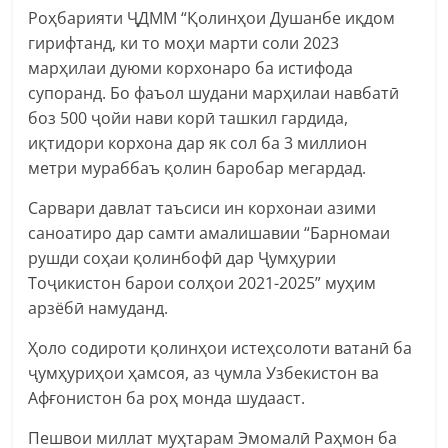
Роҳбарияти ҶДММ “Қолинҳои Душанбе иқдом
гирифтанд, ки то моҳи марти соли 2023
марҳилаи дуюми корхонаро ба истифода
супоранд. Бо фаъол шудани марҳилаи навбатӣ
боз 500 ҷойи нави корӣ ташкил гардида,
иқтидори корхона дар як сол ба 3 миллион
метри мураббаъ қолин баробар мегардад.
Сарвари давлат таъсиси ин корхонаи азими
саноатиро дар самти амалишавии “Барномаи
рушди соҳаи қолинбофӣ дар Ҷумҳурии
Тоҷикистон барои солҳои 2021-2025” муҳим
арзёбӣ намуданд.
Ҳоло содироти қолинҳои истеҳсолоти ватанӣ ба
ҷумҳуриҳои ҳамсоя, аз ҷумла Узбекистон ва
Афғонистон ба роҳ монда шудааст.
Пешвои миллат муҳтарам Эмомалӣ Раҳмон ба