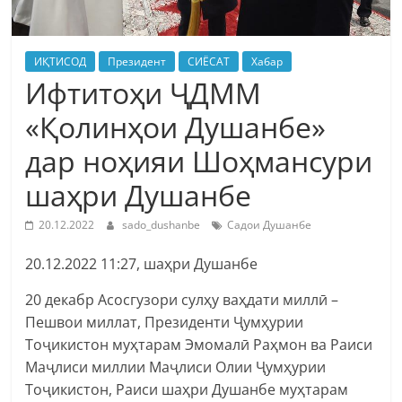
ИҚТИСОД
Президент
СИЁСАТ
Хабар
Ифтитоҳи ҶДММ
«Қолинҳои Душанбе»
дар ноҳияи Шоҳмансури
шаҳри Душанбе
20.12.2022
sado_dushanbe
Садои Душанбе
20.12.2022 11:27, шаҳри Душанбе
20 декабр Асосгузори сулҳу ваҳдати миллӣ –
Пешвои миллат, Президенти Ҷумҳурии
Тоҷикистон муҳтарам Эмомалӣ Раҳмон ва Раиси
Маҷлиси миллии Маҷлиси Олии Ҷумҳурии
Тоҷикистон, Раиси шаҳри Душанбе муҳтарам