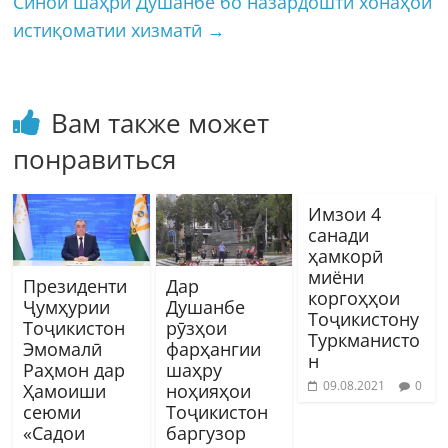
Синои шаҳри Душанбе бо назардошти хонаҳои
истиқоматии хизматӣ
→
Вам также может
понравиться
Имзои 4
санади
ҳамкорӣ
миёни
Президенти
Дар
коргоҳҳои
Ҷумҳурии
Душанбе
Тоҷикистону
Тоҷикистон
рӯзҳои
Туркманисто
Эмомалӣ
фарҳангии
н
Раҳмон дар
шаҳру
09.08.2021
0
Ҳамоиши
ноҳияҳои
сеюми
Тоҷикистон
«Садои
баргузор