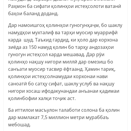
Раҳмон ба сифати қолинҳои истеҳсолоти ватанӣ
баҳои баланд доданд.
Дар намоишгоҳ қолинҳои гуногунҳаҷм, бо шаклу
намудҳои мухталиф ва тарҳи муосир муаррифӣ
карда шуд. Таъкид гардид, ки ҳоло дар корхона
зиёда аз 150 намуд қолин бо тарҳу андозаҳои
гуногун истеҳсол карда мешавад. Дар рӯи
қолинҳо нақшу нигори миллӣ дар омезиш бо
санъати муосир тасвир ëфтаанд. Ҳамин тариқ,
қолинҳои истеҳсолнамудаи корхонаи нави
саноатӣ бо сатҳу сифат, шаклу услуб ва нақшу
нигори хосаш ифодакунандаи анъанаи қадимаи
қолинбофии халқи тоҷик аст.
Ба иттилои масъулон талаботи солона ба қолин
дар мамлакат 7,5 миллион метри мураббаъ
мебошад.