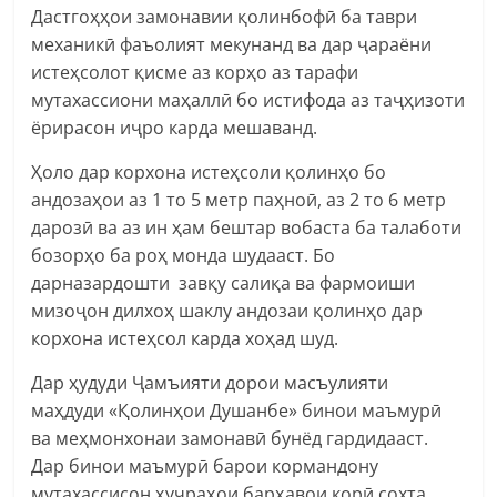
Дастгоҳҳои замонавии қолинбофӣ ба таври
механикӣ фаъолият мекунанд ва дар ҷараёни
истеҳсолот қисме аз корҳо аз тарафи
мутахассиони маҳаллӣ бо истифода аз таҷҳизоти
ёрирасон иҷро карда мешаванд.
Ҳоло дар корхона истеҳсоли қолинҳо бо
андозаҳои аз 1 то 5 метр паҳноӣ, аз 2 то 6 метр
дарозӣ ва аз ин ҳам бештар вобаста ба талаботи
бозорҳо ба роҳ монда шудааст. Бо
дарназардошти завқу салиқа ва фармоиши
мизоҷон дилхоҳ шаклу андозаи қолинҳо дар
корхона истеҳсол карда хоҳад шуд.
Дар ҳудуди Ҷамъияти дорои масъулияти
маҳдуди «Қолинҳои Душанбе» бинои маъмурӣ
ва меҳмонхонаи замонавӣ бунёд гардидааст.
Дар бинои маъмурӣ барои кормандону
мутахассисон ҳуҷраҳои барҳавои корӣ сохта