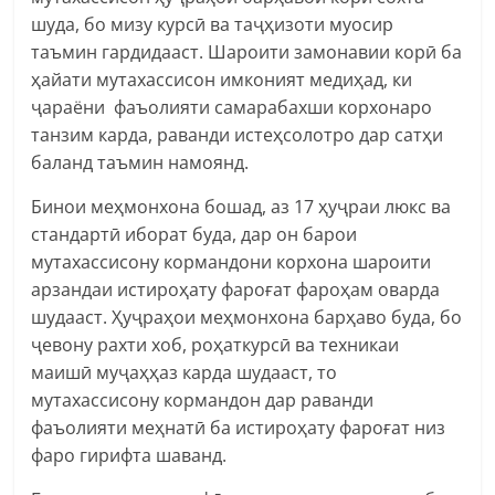
шуда, бо мизу курсӣ ва таҷҳизоти муосир
таъмин гардидааст. Шароити замонавии корӣ ба
ҳайати мутахассисон имконият медиҳад, ки
ҷараёни фаъолияти самарабахши корхонаро
танзим карда, раванди истеҳсолотро дар сатҳи
баланд таъмин намоянд.
Бинои меҳмонхона бошад, аз 17 ҳуҷраи люкс ва
стандартӣ иборат буда, дар он барои
мутахассисону кормандони корхона шароити
арзандаи истироҳату фароғат фароҳам оварда
шудааст. Ҳуҷраҳои меҳмонхона барҳаво буда, бо
ҷевону рахти хоб, роҳаткурсӣ ва техникаи
маишӣ муҷаҳҳаз карда шудааст, то
мутахассисону кормандон дар раванди
фаъолияти меҳнатӣ ба истироҳату фароғат низ
фаро гирифта шаванд.