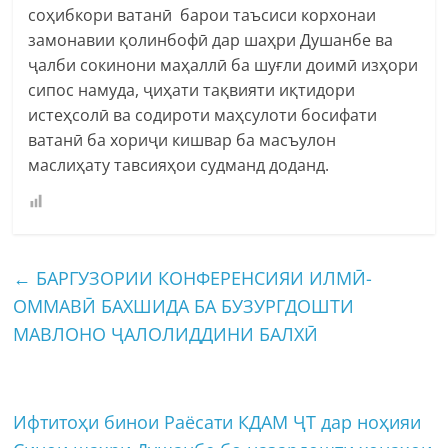
соҳибкори ватанӣ барои таъсиси корхонаи
замонавии қолинбофӣ дар шаҳри Душанбе ва
ҷалби сокинони маҳаллӣ ба шуғли доимӣ изҳори
сипос намуда, ҷиҳати тақвияти иқтидори
истеҳсолӣ ва содироти маҳсулоти босифати
ватанӣ ба хориҷи кишвар ба масъулон
маслиҳату тавсияҳои судманд доданд.
←
БАРГУЗОРИИ КОНФЕРЕНСИЯИ ИЛМӢ-
ОММАВӢ БАХШИДА БА БУЗУРГДОШТИ
МАВЛОНО ҶАЛОЛИДДИНИ БАЛХӢ
Ифтитоҳи бинои Раёсати КДАМ ҶТ дар ноҳияи