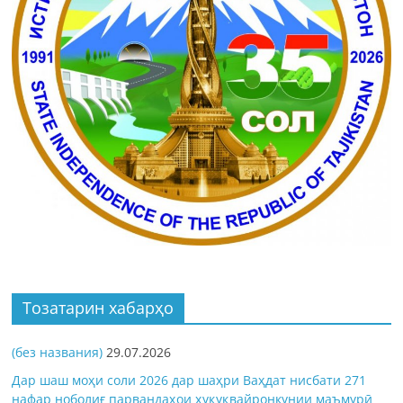
Тозатарин хабарҳо
(без названия)
29.07.2026
Дар шаш моҳи соли 2026 дар шаҳри Ваҳдат нисбати 271
нафар ноболиғ парвандаҳои ҳуқуқвайронкунии маъмурӣ