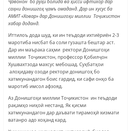
Ҷавонон бо руҳи болида ва ҳисси ифтихор дар
саҳни донишгоҳ ҷамъ омаданд. Дар ин хусус ба
АМИТ «Ховар» дар Донишгоҳи миллии Тоҷикистон
хабар доданд.
Иттилоъ дода шуд, ки ин теъдоди ихтиёриён 2-3
маротиба нисбат ба соли гузашта бештар аст.
Дар ин маърака саҳми ректори Донишгоҳи
миллии Тоҷикистон, профессор Қобилҷон
Хушвахтзода махсус мебошад. Суҳбатҳои
алоҳидаву озоди ректори донишгоҳ бо
хатмкунандагон боис гардид, ки сафи онҳо ба
маротиб имсол афзояд.
Аз Донишгоҳи миллии Тоҷикистон ин теъдоди
рақамҳо ниҳоӣ нестанд. Як қисми
хатмкунандагон дар даъвати тирамоҳӣ хизмати
ватанро адо хоҳанд кард.