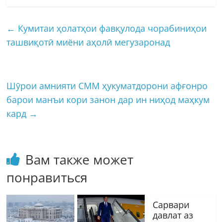
←
Кумитаи ҳолатҳои фавқулода чорабиниҳои
ташвиқотӣ миёни аҳолӣ мегузаронад
Шӯрои амнияти СММ ҳукуматдорони афғонро
барои манъи кори занон дар ин ниҳод маҳкум
кард
→
Вам также может
понравиться
Сарвари
давлат аз