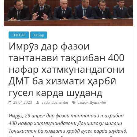
СИЁСАТ
Хабар
Имрӯз дар фазои
тантанавӣ тақрибан 400
нафар хатмкунандагони
ДМТ ба хизмати ҳарбӣ
гусел карда шуданд
29.04.2023
sado_dushanbe
Садои Душанбе
Имрӯз, 29 апрел дар фазои тантанавӣ тақрибан
400 нафар хатмкунандагони Донишгоҳи миллии
Тоҷикистон ба хизмати ҳарбӣ гусел карда шуданд.