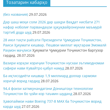
Тозатарин хабарҳо
(без названия)
29.07.2026
Дар шаш моҳи соли 2026 дар шаҳри Ваҳдат нисбати 271
нафар ноболиғ парвандаҳои ҳуқуқвайронкунии маъмурӣ
тартиб дода шуд
29.07.2026
28 июл таҳти раёсати Президенти Ҷумҳурии Тоҷикистон,
Раиси Ҳукумати кишвар, Пешвои миллат муҳтарам Эмомалӣ
Раҳмон
маҷлиси
Ҳукумати Ҷумҳурии Тоҷикистон баргузор
гардид.
28.07.2026
Вазири корҳои хориҷии Тоҷикистон нусхаи эътимодномаи
сафири нави Кувайтро қабул намуд
28.07.2026
Ба иқтисодиёти кишвар 1,9 миллиард доллар сармояи
хориҷӣ ворид гардид
28.07.2026
94,4 фоизи хатмкунандагони Донишгоҳи технологии
Тоҷикистон бо ҷойи кор таъмин шуданд
28.07.2026
Ҳавопаймои нави Boeing 737-8 MAX ба Тоҷикистон ворид
карда шуд
27.07.2026