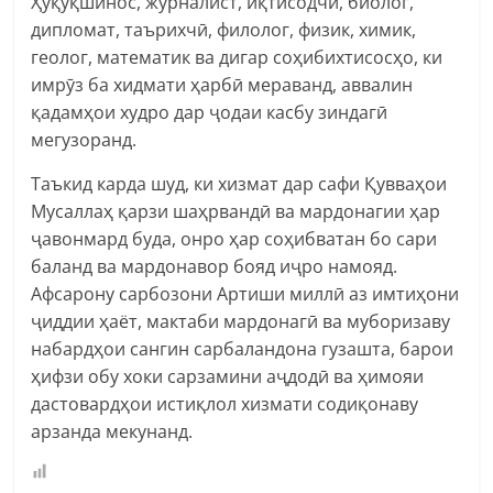
Ҳуқуқшинос, журналист, иқтисодчӣ, биолог,
дипломат, таърихчӣ, филолог, физик, химик,
геолог, математик ва дигар соҳибихтисосҳо, ки
имрӯз ба хидмати ҳарбӣ мераванд, аввалин
қадамҳои худро дар ҷодаи касбу зиндагӣ
мегузоранд.
Таъкид карда шуд, ки хизмат дар сафи Қувваҳои
Мусаллаҳ қарзи шаҳрвандӣ ва мардонагии ҳар
ҷавонмард буда, онро ҳар соҳибватан бо сари
баланд ва мардонавор бояд иҷро намояд.
Афсарону сарбозони Артиши миллӣ аз имтиҳони
ҷиддии ҳаёт, мактаби мардонагӣ ва муборизаву
набардҳои сангин сарбаландона гузашта, барои
ҳифзи обу хоки сарзамини аҷдодӣ ва ҳимояи
дастовардҳои истиқлол хизмати содиқонаву
арзанда мекунанд.