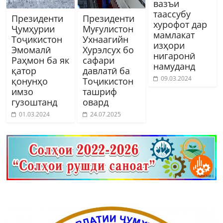
вазъи
таассубу
Президенти
Президенти
хурофот дар
Ҷумҳурии
Муғулистон
мамлакат
Тоҷикистон
Ухнаагийн
изҳори
Эмомалӣ
Хурэлсух бо
нигаронӣ
Раҳмон ба як
сафари
намуданд
қатор
давлатӣ ба
09.03.2024
қонунҳо
Тоҷикистон
имзо
ташриф
гузоштанд
овард
01.03.2024
24.07.2025