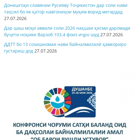
Донишгоҳи славянии Русияву Тоҷикистон дар соли нави
таҳсил бо як қатор навгониҳои муҳим ворид мегардад
27.07.2026
Дар шаш моҳи аввали соли 2026 нақшаи қисми даромади
буҷети ноҳияи Варзоб 103,4 фоиз иҷро шуд
27.07.2026
ДДТТ бо 13 созишномаи нави байналмилалӣ ҳамкориро
густариш дод
27.07.2026