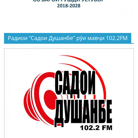
Радиои “Садои Душанбе” рӯи мавҷи 102.2FM