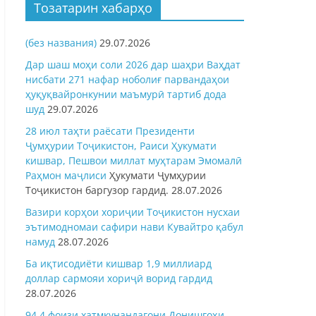
Тозатарин хабарҳо
(без названия)
29.07.2026
Дар шаш моҳи соли 2026 дар шаҳри Ваҳдат
нисбати 271 нафар ноболиғ парвандаҳои
ҳуқуқвайронкунии маъмурӣ тартиб дода
шуд
29.07.2026
28 июл таҳти раёсати Президенти
Ҷумҳурии Тоҷикистон, Раиси Ҳукумати
кишвар, Пешвои миллат муҳтарам Эмомалӣ
Раҳмон
маҷлиси
Ҳукумати Ҷумҳурии
Тоҷикистон баргузор гардид.
28.07.2026
Вазири корҳои хориҷии Тоҷикистон нусхаи
эътимодномаи сафири нави Кувайтро қабул
намуд
28.07.2026
Ба иқтисодиёти кишвар 1,9 миллиард
доллар сармояи хориҷӣ ворид гардид
28.07.2026
94,4 фоизи хатмкунандагони Донишгоҳи