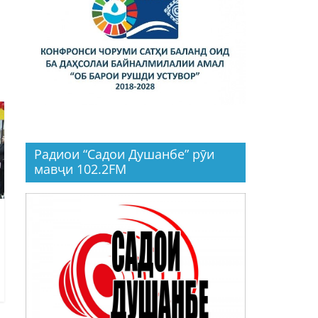
Радиои “Садои Душанбе” рӯи
мавҷи 102.2FM