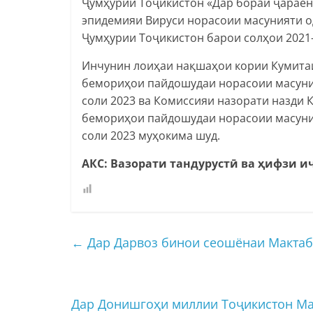
Ҷумҳурии Тоҷикистон «Дар бораи ҷараё
эпидемияи Вируси норасоии масунияти о
Ҷумҳурии Тоҷикистон барои солҳои 2021-
Инчунин лоиҳаи нақшаҳои кории Кумита
бемориҳои пайдошудаи норасоии масуния
соли 2023 ва Комиссияи назорати назди
бемориҳои пайдошудаи норасоии масуния
соли 2023 муҳокима шуд.
АКС: Вазорати тандурустӣ ва ҳифзи 
←
Дар Дарвоз бинои сеошёнаи Мактаб
Дар Донишгоҳи миллии Тоҷикистон Ма