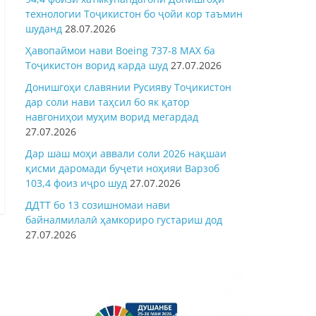
технологии Тоҷикистон бо ҷойи кор таъмин
шуданд
28.07.2026
Ҳавопаймои нави Boeing 737-8 MAX ба
Тоҷикистон ворид карда шуд
27.07.2026
Донишгоҳи славянии Русияву Тоҷикистон
дар соли нави таҳсил бо як қатор
навгониҳои муҳим ворид мегардад
27.07.2026
Дар шаш моҳи аввали соли 2026 нақшаи
қисми даромади буҷети ноҳияи Варзоб
103,4 фоиз иҷро шуд
27.07.2026
ДДТТ бо 13 созишномаи нави
байналмилалӣ ҳамкориро густариш дод
27.07.2026