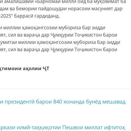
ни амалишавии «Барномаи миллӣ оид ба муқовимат ба
дам ва Бемории пайдошудаи норасоии масуният дар
2025” баррасӣ гардиданд.
и миллии ҳамоҳангсозии мубориза бар зидди
т, сил ва вараҷа дар Ҷумҳурии Тоҷикистон барои
 Кумитаи миллии ҳамоҳангсозии мубориза бар зидди
т, сил ва вараҷа дар Ҷумҳурии Тоҷикистон барои
иҷтимоии аҳолии ҶТ
и президентӣ барои 840 хонанда бунёд мешавад
ркази илмӣ-таҳқиқотии Пешвои миллат ифтитоҳ