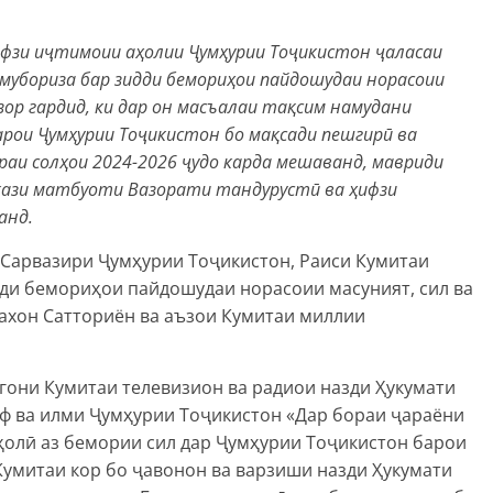
ифзи иҷтимоии аҳолии Ҷумҳурии Тоҷикистон ҷаласаи
мубориза бар зидди бемориҳои пайдошудаи норасоии
узор гардид, ки дар он масъалаи тақсим намудани
барои Ҷумҳурии Тоҷикистон бо мақсади пешгирӣ ва
раи солҳои 2024-2026 ҷудо карда мешаванд, мавриди
ркази матбуоти Вазорати тандурустӣ ва ҳифзи
анд.
 Сарвазири Ҷумҳурии Тоҷикистон, Раиси Кумитаи
ди бемориҳои пайдошудаи норасоии масуният, сил ва
ахон Сатториён ва аъзои Кумитаи миллии
гони Кумитаи телевизион ва радиои назди Ҳукумати
ф ва илми Ҷумҳурии Тоҷикистон «Дар бораи ҷараёни
олӣ аз бемории сил дар Ҷумҳурии Тоҷикистон барои
Кумитаи кор бо ҷавонон ва варзиши назди Ҳукумати