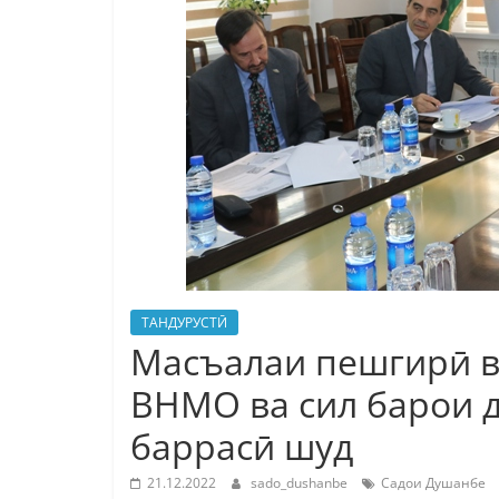
ТАНДУРУСТӢ
Масъалаи пешгирӣ в
ВНМО ва сил барои д
баррасӣ шуд
21.12.2022
sado_dushanbe
Садои Душанбе