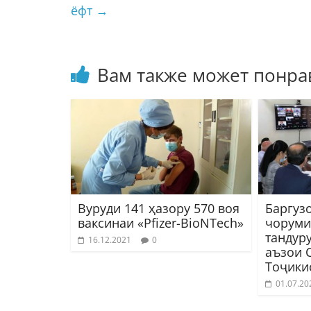
ёфт
→
Вам также может понра
Вуруди 141 ҳазору 570 воя
Баргуз
ваксинаи «Pfizer-BioNTech»
чоруми
тандур
16.12.2021
0
аъзои 
Тоҷики
01.07.20