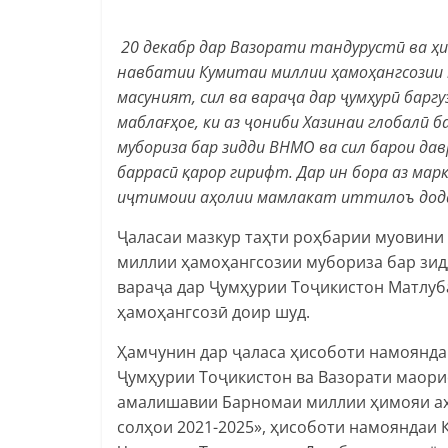
20 декабр дар Вазорати тандурустӣ ва ҳ
навбатии Кумитаи миллии ҳамоҳангсозии 
масуният, сил ва вараҷа дар ҷумҳурӣ барг
маблағҳое, ки аз ҷониби Хазинаи глобалӣ 
мубориза бар зидди ВНМО ва сил барои дав
баррасӣ қарор гирифт. Дар ин бора аз ма
иҷтимоии аҳолии мамлакат иттилоъ дод
Ҷаласаи мазкур таҳти роҳбарии муовини
миллии ҳамоҳангсозии мубориза бар зид
вараҷа дар Ҷумҳурии Тоҷикистон Матлуб
ҳамоҳангсозӣ доир шуд.
Ҳамчунин дар ҷаласа ҳисоботи намоянда
Ҷумҳурии Тоҷикистон ва Вазорати маори
амалишавии Барномаи миллии ҳимояи аҳ
солҳои 2021-2025», ҳисоботи намояндаи 