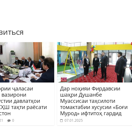
виться
ории ҷаласаи
Дар ноҳияи Фирдавсии
 вазирони
шаҳри Душанбе
устии давлатҳои
Муассисаи таҳсилоти
СҲШ таҳти раёсати
томактабии хусусии «Боғи
стон
Мурод» ифтитоҳ гардид
21
0
07.01.2025