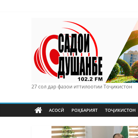
Skip
to
content
27 сол дар фазои иттилоотии Тоҷикистон
АСОСӢ
РОҲБАРИЯТ
ТОҶИКИСТОН