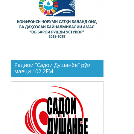
Радиои “Садои Душанбе” рӯи
мавҷи 102.2FM