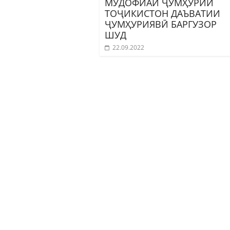
МУДОФИАИ ҶУМҲУРИИ
ТОҶИКИСТОН ДАЪВАТИИ
ҶУМҲУРИЯВӢ БАРГУЗОР
ШУД
22.09.2022