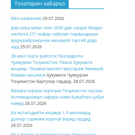
Тозатарин хабарҳо
(без названия)
29.07.2026
Дар шаш моҳи соли 2026 дар шаҳри Ваҳдат
нисбати 271 нафар ноболиғ парвандаҳои
ҳуқуқвайронкунии маъмурӣ тартиб дода
шуд
29.07.2026
28 июл таҳти раёсати Президенти
Ҷумҳурии Тоҷикистон, Раиси Ҳукумати
кишвар, Пешвои миллат муҳтарам Эмомалӣ
Раҳмон
маҷлиси
Ҳукумати Ҷумҳурии
Тоҷикистон баргузор гардид.
28.07.2026
Вазири корҳои хориҷии Тоҷикистон нусхаи
эътимодномаи сафири нави Кувайтро қабул
намуд
28.07.2026
Ба иқтисодиёти кишвар 1,9 миллиард
доллар сармояи хориҷӣ ворид гардид
28.07.2026
94,4 фоизи хатмкунандагони Донишгоҳи