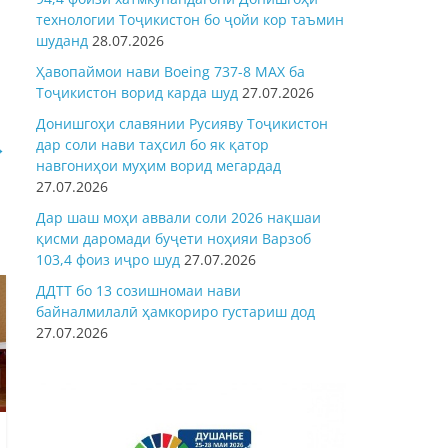
технологии Тоҷикистон бо ҷойи кор таъмин
шуданд
28.07.2026
Ҳавопаймои нави Boeing 737-8 MAX ба
Тоҷикистон ворид карда шуд
27.07.2026
Донишгоҳи славянии Русияву Тоҷикистон
→
дар соли нави таҳсил бо як қатор
навгониҳои муҳим ворид мегардад
27.07.2026
Дар шаш моҳи аввали соли 2026 нақшаи
қисми даромади буҷети ноҳияи Варзоб
103,4 фоиз иҷро шуд
27.07.2026
ДДТТ бо 13 созишномаи нави
байналмилалӣ ҳамкориро густариш дод
27.07.2026