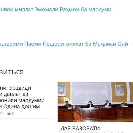
швои миллат Эмомалӣ Раҳмон ба мардуми
устақими Паёми Пешвои миллат ба Маҷлиси Олӣ
виться
нӣ: Боздиди
и давлат аз
онияи мардумии
и Одина Ҳошим
21
0
ДАР ВАЗОРАТИ