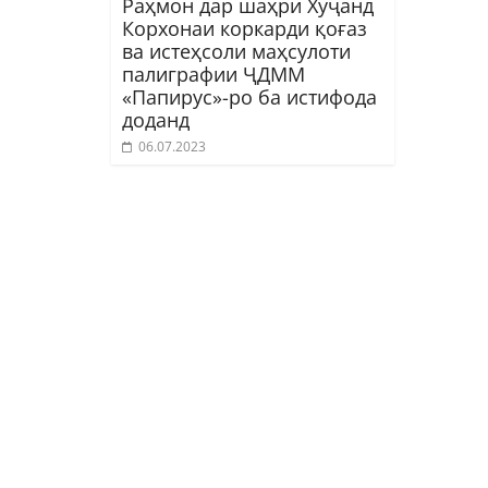
Раҳмон дар шаҳри Хуҷанд
Корхонаи коркарди қоғаз
ва истеҳсоли маҳсулоти
палиграфии ҶДММ
«Папирус»-ро ба истифода
доданд
06.07.2023