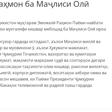
аҳмон ба Маҷлиси Олӣ
ҷикистон муҳтарам Эмомалӣ Раҳмон Паёми навбати
аҳои мухталифи кишвар мебошад ба Маҷлиси Олӣ ироа
ргузор гардида истодааст, аъзои Маҷлиси миллӣ ва
 ва муовинони ӯ, аъзои Ҳукумати мамлакат,
 Ҷумҳурии Тоҷикистон, вазоратҳо ва кумитаҳои
укумат, мақомоти марказии судӣ ва сохторҳои дигари
уассисаҳои таҳсилоти олии кишвар, раисони вилоятҳо,
иятӣ, корпуси дипломатӣ, воситаҳои ахбори омма ва
расон мешавем, ки Паёми Президенти Ҷумҳурии
бакаҳои телевизионӣ ва радиоӣ пахш гардида