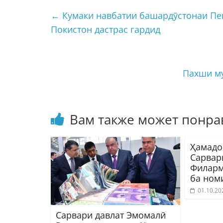
←
Кумаки навбатии башардӯстонаи Пе
Покистон дастрас гардид
Пахши м
Вам также может понра
Ҳамадо
Сарвар
Филарм
ба ном
01.10.20
Сарвари давлат Эмомалӣ