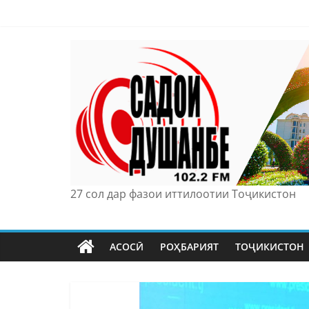
Skip
to
content
27 сол дар фазои иттилоотии Тоҷикистон
АСОСӢ
РОҲБАРИЯТ
ТОҶИКИСТОН