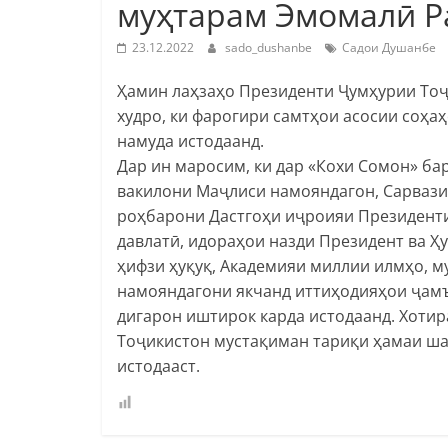
муҳтарам Эмомалӣ Р
23.12.2022
sado_dushanbe
Садои Душанбе
Ҳамин лаҳзаҳо Президенти Ҷумҳурии То
худро, ки фарогири самтҳои асосии соҳ
намуда истодаанд.
Дар ин маросим, ки дар «Кохи Сомон» ба
вакилони Маҷлиси намояндагон, Сарвазир
роҳбарони Дастгоҳи иҷроияи Президенти
давлатӣ, идораҳои назди Президент ва Ҳ
ҳифзи ҳуқуқ, Академияи миллии илмҳо, м
намояндагони якчанд иттиҳодияҳои ҷамъ
дигарон иштирок карда истодаанд. Хоти
Тоҷикистон мустақиман тариқи ҳамаи ша
истодааст.