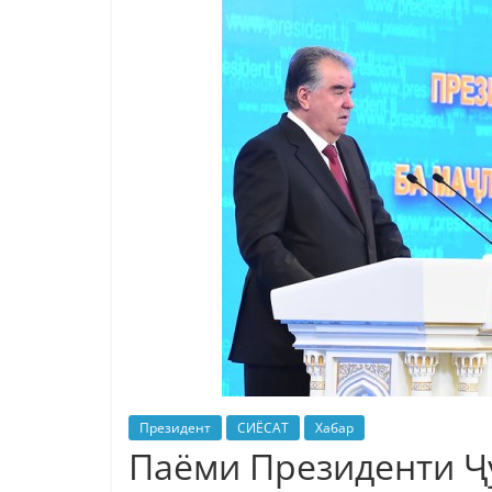
Президент
СИЁСАТ
Хабар
Паёми Президенти Ҷ