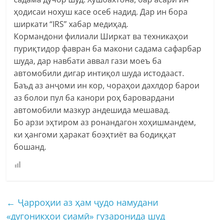
ҳодисаи нохуш касе осеб надид. Дар ин бора
ширкати “IRS” хабар медиҳад.
Кормандони филиали Ширкат ва техникаҳои
пуриқтидор фавран ба макони садама сафарбар
шуда, дар навбати аввал гази моеъ ба
автомобили дигар интиқол шуда истодааст.
Баъд аз анҷоми ин кор, чораҳои дахлдор барои
аз болои пул ба канори роҳ баровардани
автомобили мазкур андешида мешавад.
Бо арзи эҳтиром аз ронандагон хоҳишмандем,
ки ҳангоми ҳаракат боэҳтиёт ва бодиққат
бошанд.
←
Ҷарроҳии аз ҳам ҷудо намудани
«дугоникҳои сиамӣ» гузаронида шуд