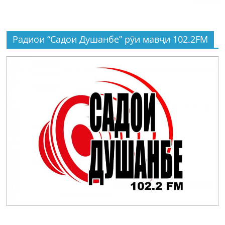
Радиои “Садои Душанбе” рӯи мавҷи 102.2FM