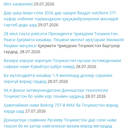
(без названия)
29.07.2026
Дар шаш моҳи соли 2026 дар шаҳри Ваҳдат нисбати 271
нафар ноболиғ парвандаҳои ҳуқуқвайронкунии маъмурӣ
тартиб дода шуд
29.07.2026
28 июл таҳти раёсати Президенти Ҷумҳурии Тоҷикистон,
Раиси Ҳукумати кишвар, Пешвои миллат муҳтарам Эмомалӣ
Раҳмон
маҷлиси
Ҳукумати Ҷумҳурии Тоҷикистон баргузор
гардид.
28.07.2026
Вазири корҳои хориҷии Тоҷикистон нусхаи эътимодномаи
сафири нави Кувайтро қабул намуд
28.07.2026
Ба иқтисодиёти кишвар 1,9 миллиард доллар сармояи
хориҷӣ ворид гардид
28.07.2026
94,4 фоизи хатмкунандагони Донишгоҳи технологии
Тоҷикистон бо ҷойи кор таъмин шуданд
28.07.2026
Ҳавопаймои нави Boeing 737-8 MAX ба Тоҷикистон ворид
карда шуд
27.07.2026
Донишгоҳи славянии Русияву Тоҷикистон дар соли нави
таҳсил бо як қатор навгониҳои муҳим ворид мегардад