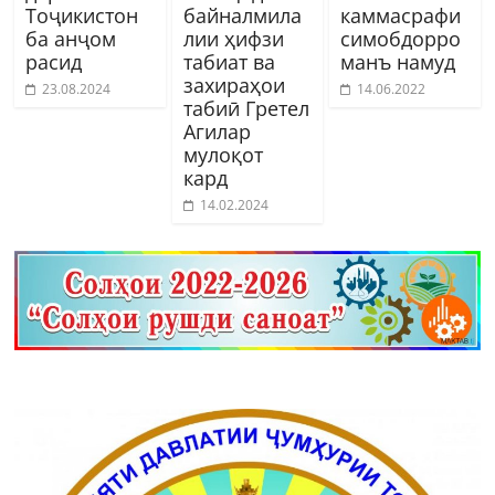
Тоҷикистон
байналмила
каммасрафи
ба анҷом
лии ҳифзи
симобдорро
расид
табиат ва
манъ намуд
захираҳои
23.08.2024
14.06.2022
табиӣ Гретел
Агилар
мулоқот
кард
14.02.2024