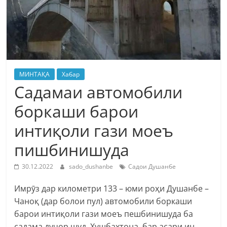
МИНТАҚА
Хабар
Садамаи автомобили
боркаши барои
интиқоли гази моеъ
пишбинишуда
30.12.2022
sado_dushanbe
Садои Душанбе
Имрӯз дар километри 133 – юми роҳи Душанбе –
Чаноқ (дар болои пул) автомобили боркаши
барои интиқоли гази моеъ пешбинишуда ба
садама дучор шуд. Хушбахтона, бар асари ин