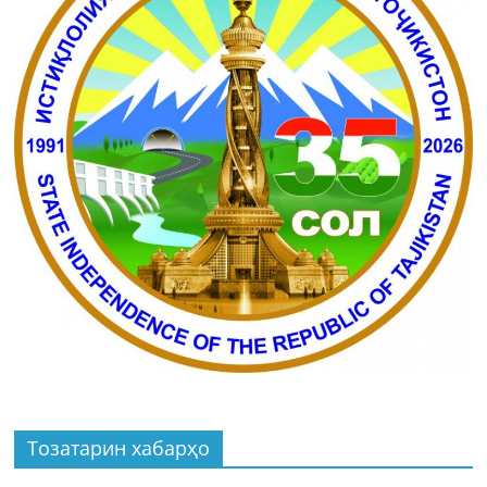
Тозатарин хабарҳо