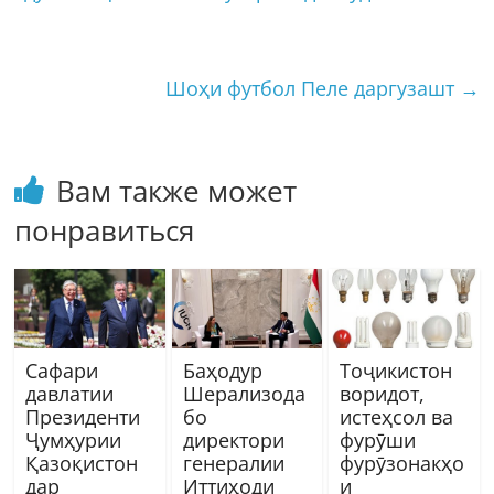
Шоҳи футбол Пеле даргузашт
→
Вам также может
понравиться
Сафари
Баҳодур
Тоҷикистон
давлатии
Шерализода
воридот,
Президенти
бо
истеҳсол ва
Ҷумҳурии
директори
фурӯши
Қазоқистон
генералии
фурӯзонакҳо
дар
Иттиҳоди
и