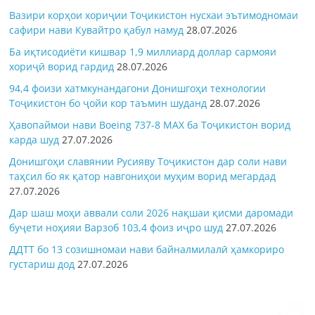
Вазири корҳои хориҷии Тоҷикистон нусхаи эътимодномаи
сафири нави Кувайтро қабул намуд
28.07.2026
Ба иқтисодиёти кишвар 1,9 миллиард доллар сармояи
хориҷӣ ворид гардид
28.07.2026
94,4 фоизи хатмкунандагони Донишгоҳи технологии
Тоҷикистон бо ҷойи кор таъмин шуданд
28.07.2026
Ҳавопаймои нави Boeing 737-8 MAX ба Тоҷикистон ворид
карда шуд
27.07.2026
Донишгоҳи славянии Русияву Тоҷикистон дар соли нави
таҳсил бо як қатор навгониҳои муҳим ворид мегардад
27.07.2026
Дар шаш моҳи аввали соли 2026 нақшаи қисми даромади
буҷети ноҳияи Варзоб 103,4 фоиз иҷро шуд
27.07.2026
ДДТТ бо 13 созишномаи нави байналмилалӣ ҳамкориро
густариш дод
27.07.2026