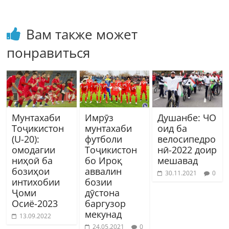
Вам также может
понравиться
Мунтахаби
Имрӯз
Душанбе: ЧО
Тоҷикистон
мунтахаби
оид ба
(U-20):
футболи
велосипедро
омодагии
Тоҷикистон
нӣ-2022 доир
ниҳоӣ ба
бо Ироқ
мешавад
бозиҳои
аввалин
30.11.2021
0
интихобии
бозии
Ҷоми
дӯстона
Осиё-2023
баргузор
мекунад
13.09.2022
24.05.2021
0