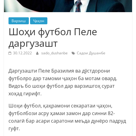
Варзиш
Ҷаҳон
Шоҳи футбол Пеле
даргузашт
30.12.2022
sado_dushanbe
Садои Душанбе
Даргузашти Пеле Бразилия ва дӯстдорони
футболро дар тамоми ҷаҳон ба мотам овард.
Видоъ бо шоҳи футбол дар варзишгоҳ сурат
хоҳад гирифт.
Шоҳи футбол, қаҳрамони секаратаи ҷаҳон,
футболбози асру ҳамаи замон дар синни 82-
солагӣ бар асари саратони меъда дунёро падруд
гуфт.