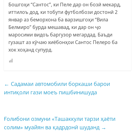
Бошгоҳи “Сантос”, ки Пеле дар он бозӣ мекард,
иттилоъ дод, ки тобути футболбози достонӣ 2
январ аз беморхона ба варзишгоҳи “Вила
Белмиро” бурда мешавад, ки дар он ҷо
маросими видоъ баргузор мегардад. Баъди
гузашт аз кӯчаю хиёбонҳои Сантос Пелеро ба
хок хоҳанд супурд.
←
Садамаи автомобили боркаши барои
интиқоли гази моеъ пишбинишуда
Ғолибони озмуни «Ташаккули тарзи ҳаёти
солим» муайян ва қадрдонӣ шуданд
→