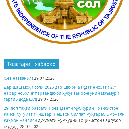
Тозатарин хабарҳо
(без названия)
29.07.2026
Дар шаш моҳи соли 2026 дар шаҳри Ваҳдат нисбати 271
нафар ноболиғ парвандаҳои ҳуқуқвайронкунии маъмурӣ
тартиб дода шуд
29.07.2026
28 июл таҳти раёсати Президенти Ҷумҳурии Тоҷикистон,
Раиси Ҳукумати кишвар, Пешвои миллат муҳтарам Эмомалӣ
Раҳмон
маҷлиси
Ҳукумати Ҷумҳурии Тоҷикистон баргузор
гардид.
28.07.2026