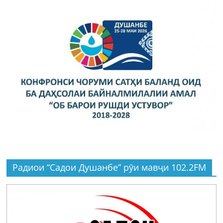
Радиои “Садои Душанбе” рӯи мавҷи 102.2FM