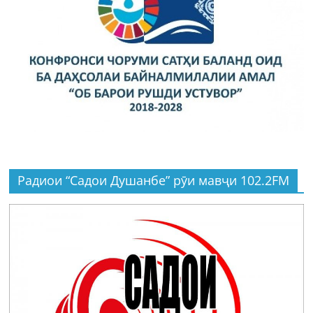
Радиои “Садои Душанбе” рӯи мавҷи 102.2FM