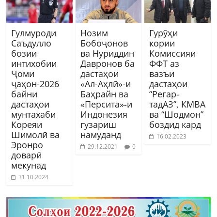
Гулмуроди
Нозим
Гурӯҳи
Саъдулло
Бобоҷонов
кории
бозии
ва Нуриддин
Комиссияи
интихобии
Давронов ба
ФФТ аз
Ҷоми
дастаҳои
вазъи
ҷаҳон-2026
«Ал-Аҳлӣ»-и
дастаҳои
байни
Баҳрайн ва
“Регар-
дастаҳои
«Персита»-и
тадАЗ”, КМВА
мунтахаби
Индонезия
ва “Шодмон”
Кореяи
гузариш
боздид кард
Шимолӣ ва
намуданд
16.02.2023
Эронро
29.12.2021
0
доварӣ
мекунад
31.10.2024