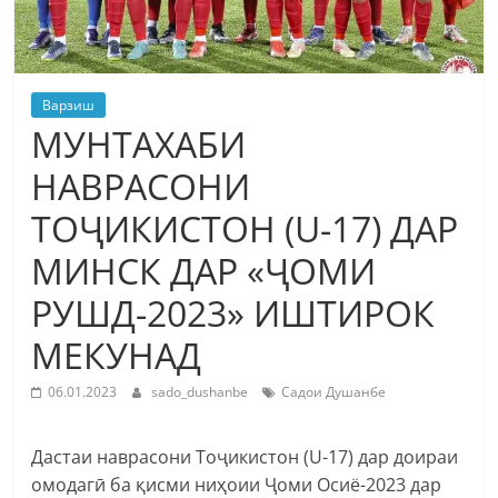
Варзиш
МУНТАХАБИ
НАВРАСОНИ
ТОҶИКИСТОН (U-17) ДАР
МИНСК ДАР «ҶОМИ
РУШД-2023» ИШТИРОК
МЕКУНАД
06.01.2023
sado_dushanbe
Садои Душанбе
Дастаи наврасони Тоҷикистон (U-17) дар доираи
омодагӣ ба қисми ниҳоии Ҷоми Осиё-2023 дар