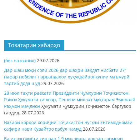
Тозатарин хабарҳо
(без названия)
29.07.2026
Дар шаш моҳи соли 2026 дар шаҳри Ваҳдат нисбати 271
нафар ноболиғ парвандаҳои ҳуқуқвайронкунии маъмурӣ
тартиб дода шуд
29.07.2026
28 июл таҳти раёсати Президенти Ҷумҳурии Тоҷикистон,
Раиси Ҳукумати кишвар, Пешвои миллат муҳтарам Эмомалӣ
Раҳмон
маҷлиси
Ҳукумати Ҷумҳурии Тоҷикистон баргузор
гардид.
28.07.2026
Вазири корҳои хориҷии Тоҷикистон нусхаи эътимодномаи
сафири нави Кувайтро қабул намуд
28.07.2026
Ба иқтисодиёти кишвар 1,9 миллиард доллар сармояи