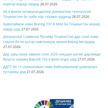
хориҷӣ ворид гардид
28.07.2026
94,4 фоизи хатмкунандагони Донишгоҳи технологии
Тоҷикистон бо ҷойи кор таъмин шуданд
28.07.2026
Ҳавопаймои нави Boeing 737-8 MAX ба Тоҷикистон ворид
карда шуд
27.07.2026
Донишгоҳи славянии Русияву Тоҷикистон дар соли нави
таҳсил бо як қатор навгониҳои муҳим ворид мегардад
27.07.2026
Дар шаш моҳи аввали соли 2026 нақшаи қисми даромади
буҷети ноҳияи Варзоб 103,4 фоиз иҷро шуд
27.07.2026
ДДТТ бо 13 созишномаи нави байналмилалӣ ҳамкориро
густариш дод
27.07.2026