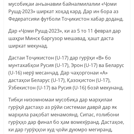
мусобиқаи анъанавии байналмилалии «Ҷоми
Рушд-2023» ширкат хоҳад кард. Дар ин бора аз
Федератсияи футболи Тоҷикистон хабар доданд.
Дар «Ҷоми Рушд-2023», ки аз 5 то 11 феврал дар
шаҳри Минск баргузор мешавад, ҳашт даста
ширкат мекунад.
Дастаи Тоҷикистон (U-17) дар гурӯҳи «В» бо
мунтахабҳои Русия (U-17), Эрон (U-17) ва Беларус
(U-16) нерӯ месанҷад. Дар чаҳоргонаи «А»
дастаҳои Беларус (U-17), Қазоқистон (U-17),
Ӯзбекистон (U-17) ва Русия (U-16) бозӣ мекунанд.
Тибқи низомномаи мусобиқа дар марҳилаи
гурӯҳӣ дастаҳо аз рӯйи системаи даврӣ дар як
марҳила рақобат менамоянд. Сипас, ғолибони
гурӯҳҳо дар финал бо ҳам вомехӯранд. Дастаҳое,
ки дар гурӯҳҳои худ ҷойи дуюмро мегиранд,