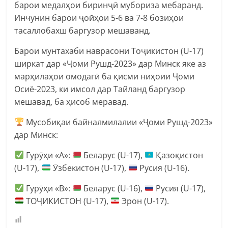
барои медалҳои биринҷӣ мубориза мебаранд.
Инчунин барои ҷойҳои 5-6 ва 7-8 бозиҳои
тасаллобахш баргузор мешаванд.
Барои мунтахаби наврасони Тоҷикистон (U-17)
ширкат дар «Ҷоми Рушд-2023» дар Минск яке аз
марҳилаҳои омодагӣ ба қисми ниҳоии Ҷоми
Осиё-2023, ки имсол дар Тайланд баргузор
мешавад, ба ҳисоб меравад.
Мусобиқаи байналмилалии «Ҷоми Рушд-2023»
дар Минск:
Гурӯҳи «А»:
Беларус (U-17),
Қазоқистон
(U-17),
Ӯзбекистон (U-17),
Русия (U-16).
Гурӯҳи «В»:
Беларус (U-16),
Русия (U-17),
ТОҶИКИСТОН (U-17),
Эрон (U-17).