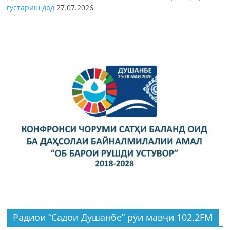
густариш дод
27.07.2026
Радиои “Садои Душанбе” рӯи мавҷи 102.2FM