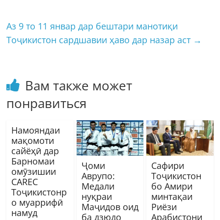
Аз 9 то 11 январ дар бештари манотиқи
Тоҷикистон сардшавии ҳаво дар назар аст
→
Вам также может
понравиться
Намояндаи
мақомоти
сайёҳӣ дар
Барномаи
Ҷоми
Сафири
омӯзишии
Аврупо:
Тоҷикистон
CAREC
Медали
бо Амири
Тоҷикистонр
нуқраи
минтақаи
о муаррифӣ
Маҷидов оид
Риёзи
намуд
ба дзюдо
Арабистони