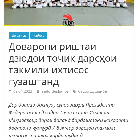
Варзиш
Хабар
Доварони риштаи
дзюдои тоҷик дарсҳои
такмили ихтисос
гузаштанд
09.01.2023
sado_dushanbe
Садои Душанбе
Дар доираи дастуру супоришҳои Президенти
Федератсияи дзюдои Тоҷикистон Исмоили
Маҳмадзоир барои баланд бардоштани маҳорати
доварони ҷумҳурӣ 7-8 январ дарсҳои такмили
ихтисос ташкил карда шуданд.