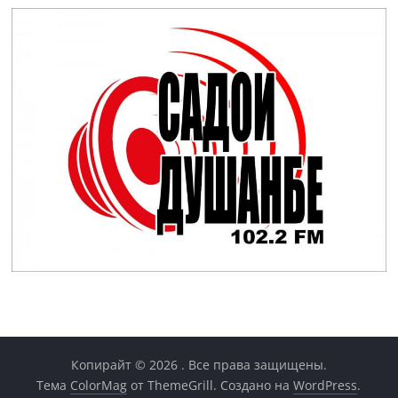
Копирайт © 2026
. Все права защищены.
Тема
ColorMag
от ThemeGrill. Создано на
WordPress
.