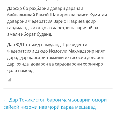
Дарсҳо бо раҳбарии довари дараҷаи
байналмилаӣ Рамзӣ Шамиров ва раиси Кумитаи
доварони Федератсия Зариф Назриев доир
гардиданд, ки онҳо аз дарсҳои назариявӣ ва
амалӣ иборат буданд.
Дар ФДТ таъкид намуданд, Президенти
Федератсияи дзюдо Исмоили Маҳмадзоир ният
дорад дар дарсҳои такмили ихтисосии доварон
дар оянда доварон ва сардоварони хориҷиро
ҷалб намояд.
←
Дар Тоҷикистон барои ҷамъоварии омори
сайёҳӣ низоми нав ҷорӣ карда мешавад