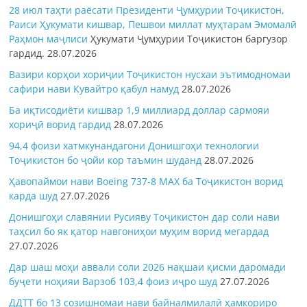
28 июл таҳти раёсати Президенти Ҷумҳурии Тоҷикистон,
Раиси Ҳукумати кишвар, Пешвои миллат муҳтарам Эмомалӣ
Раҳмон
маҷлиси
Ҳукумати Ҷумҳурии Тоҷикистон баргузор
гардид.
28.07.2026
Вазири корҳои хориҷии Тоҷикистон нусхаи эътимодномаи
сафири нави Кувайтро қабул намуд
28.07.2026
Ба иқтисодиёти кишвар 1,9 миллиард доллар сармояи
хориҷӣ ворид гардид
28.07.2026
94,4 фоизи хатмкунандагони Донишгоҳи технологии
Тоҷикистон бо ҷойи кор таъмин шуданд
28.07.2026
Ҳавопаймои нави Boeing 737-8 MAX ба Тоҷикистон ворид
карда шуд
27.07.2026
Донишгоҳи славянии Русияву Тоҷикистон дар соли нави
таҳсил бо як қатор навгониҳои муҳим ворид мегардад
27.07.2026
Дар шаш моҳи аввали соли 2026 нақшаи қисми даромади
буҷети ноҳияи Варзоб 103,4 фоиз иҷро шуд
27.07.2026
ДДТТ бо 13 созишномаи нави байналмилалӣ ҳамкориро