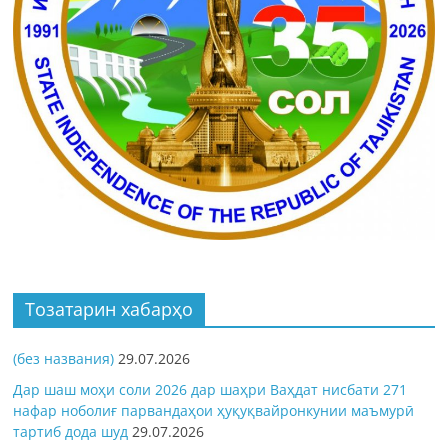
Тозатарин хабарҳо
(без названия)
29.07.2026
Дар шаш моҳи соли 2026 дар шаҳри Ваҳдат нисбати 271
нафар ноболиғ парвандаҳои ҳуқуқвайронкунии маъмурӣ
тартиб дода шуд
29.07.2026