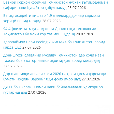
Вазири корҳои хориҷии Тоҷикистон нусхаи эътимодномаи
сафири нави Кувайтро қабул намуд
28.07.2026
Ба иқтисодиёти кишвар 1,9 миллиард доллар сармояи
хориҷӣ ворид гардид
28.07.2026
94,4 фоизи хатмкунандагони Донишгоҳи технологии
Тоҷикистон бо ҷойи кор таъмин шуданд
28.07.2026
Ҳавопаймои нави Boeing 737-8 MAX ба Тоҷикистон ворид
карда шуд
27.07.2026
Донишгоҳи славянии Русияву Тоҷикистон дар соли нави
таҳсил бо як қатор навгониҳои муҳим ворид мегардад
27.07.2026
Дар шаш моҳи аввали соли 2026 нақшаи қисми даромади
буҷети ноҳияи Варзоб 103,4 фоиз иҷро шуд
27.07.2026
ДДТТ бо 13 созишномаи нави байналмилалӣ ҳамкориро
густариш дод
27.07.2026