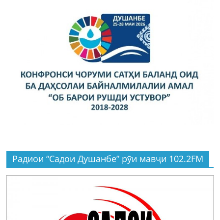
Радиои “Садои Душанбе” рӯи мавҷи 102.2FM