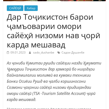
САЙЁҲӢ
Хабар
Дар Тоҷикистон барои
ҷамъоварии омори
сайёҳӣ низоми нав ҷорӣ
карда мешавад
09.01.2023
sado_dushanbe
Садои Душанбе
Аз ҷониби Кумитаи рушди сайёҳии назди Ҳукумати
Ҷумҳурии Тоҷикистон дар ҳамкорӣ бо ниҳодҳои
байналмилалии молиявӣ ва кумаки техникии
Бонки Осиёии Рушд ва ҷалби коршиносони
Созмони ҷаҳонии сайёҳӣ низоми ёридиҳандаи
омори сайёҳӣ (TSA -Tourism Satellite Account) ҷорӣ
карда мешавад.