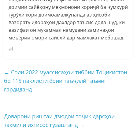
доимии сайёҳону меҳмонони хориҷӣ ба ҷумҳурӣ
гурӯҳи кори доимоамалкунанда аз ҳисоби
вазорату идораҳои дахлдор таъсис дода шуд, ки
вазифаи он мукаммал намудани заминаҳои
меъёрии омори сайёҳӣ дар мамлакат мебошад.
←
Соли 2022 муассисаҳои тиббии Тоҷикистон
бо 115 нақлиёти ёрии таъҷилӣ таъмин
гардиданд
Доварони риштаи дзюдои тоҷик дарсҳои
такмили ихтисос гузаштанд
→