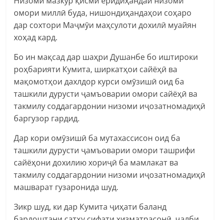
Низоми мазкур қисми ёридиҳандаи низоми
омори миллӣ буда, нишондиҳандаҳои соҳаро
дар сохтори Маҷмӯи маҳсулоти дохилӣ муайян
хоҳад кард.
Бо ин мақсад дар шаҳри Душанбе бо иштироки
роҳбарияти Кумита, ширкатҳои сайёҳӣ ва
мақомотҳои дахлдор курси омӯзишӣ оид ба
ташкили дурусти ҷамъоварии омори сайёҳӣ ва
такмилу соддагардонии низоми иҷозатномадиҳӣ
баргузор гардид.
Дар кори омӯзишӣ ба мутахассисон оид ба
ташкили дурусти ҷамъоварии омори ташрифи
сайёҳони дохилию хориҷӣ ба мамлакат ва
такмилу соддагардонии низоми иҷозатномадиҳӣ
машварат гузаронида шуд.
Зикр шуд, ки дар Кумита ҷиҳати баланд
бардоштани сатҳу сифати хизматрасонӣ, ҷалби