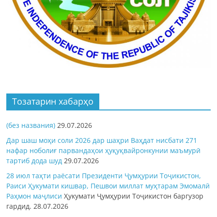
Тозатарин хабарҳо
(без названия)
29.07.2026
Дар шаш моҳи соли 2026 дар шаҳри Ваҳдат нисбати 271
нафар ноболиғ парвандаҳои ҳуқуқвайронкунии маъмурӣ
тартиб дода шуд
29.07.2026
28 июл таҳти раёсати Президенти Ҷумҳурии Тоҷикистон,
Раиси Ҳукумати кишвар, Пешвои миллат муҳтарам Эмомалӣ
Раҳмон
маҷлиси
Ҳукумати Ҷумҳурии Тоҷикистон баргузор
гардид.
28.07.2026