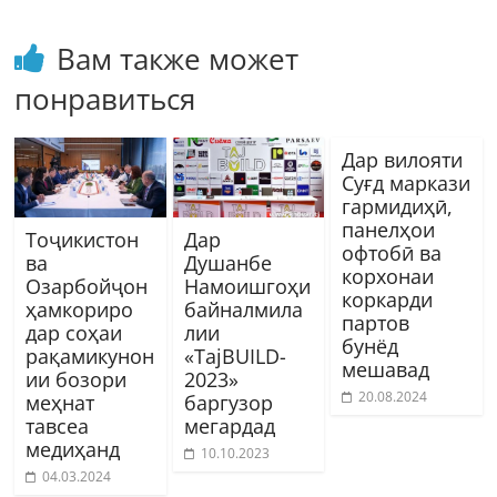
Вам также может
понравиться
Дар вилояти
Суғд маркази
гармидиҳӣ,
панелҳои
Тоҷикистон
Дар
офтобӣ ва
ва
Душанбе
корхонаи
Озарбойҷон
Намоишгоҳи
коркарди
ҳамкориро
байналмила
партов
дар соҳаи
лии
бунёд
рақамикунон
«TajBUILD-
мешавад
ии бозори
2023»
20.08.2024
меҳнат
баргузор
тавсеа
мегардад
медиҳанд
10.10.2023
04.03.2024