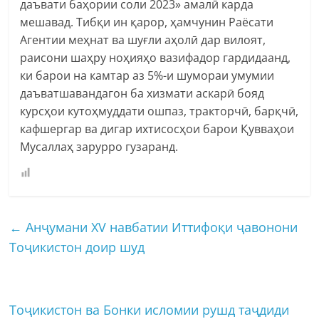
даъвати баҳории соли 2023» амалӣ карда
мешавад. Тибқи ин қарор, ҳамчунин Раёсати
Агентии меҳнат ва шуғли аҳолӣ дар вилоят,
раисони шаҳру ноҳияҳо вазифадор гардидаанд,
ки барои на камтар аз 5%-и шумораи умумии
даъватшавандагон ба хизмати аскарӣ бояд
курсҳои кутоҳмуддати ошпаз, тракторчӣ, барқчӣ,
кафшергар ва дигар ихтисосҳои барои Қувваҳои
Мусаллаҳ зарурро гузаранд.
←
Анҷумани XV навбатии Иттифоқи ҷавонони
Тоҷикистон доир шуд
Тоҷикистон ва Бонки исломии рушд таҷдиди