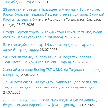
тартиб дода шуд
29.07.2026
28 июл таҳти раёсати Президенти Ҷумҳурии Тоҷикистон,
Раиси Ҳукумати кишвар, Пешвои миллат муҳтарам Эмомалӣ
Раҳмон
маҷлиси
Ҳукумати Ҷумҳурии Тоҷикистон баргузор
гардид.
28.07.2026
Вазири корҳои хориҷии Тоҷикистон нусхаи эътимодномаи
сафири нави Кувайтро қабул намуд
28.07.2026
Ба иқтисодиёти кишвар 1,9 миллиард доллар сармояи
хориҷӣ ворид гардид
28.07.2026
94,4 фоизи хатмкунандагони Донишгоҳи технологии
Тоҷикистон бо ҷойи кор таъмин шуданд
28.07.2026
Ҳавопаймои нави Boeing 737-8 MAX ба Тоҷикистон ворид
карда шуд
27.07.2026
Донишгоҳи славянии Русияву Тоҷикистон дар соли нави
таҳсил бо як қатор навгониҳои муҳим ворид мегардад
27.07.2026
Дар шаш моҳи аввали соли 2026 нақшаи қисми даромади
буҷети ноҳияи Варзоб 103,4 фоиз иҷро шуд
27.07.2026