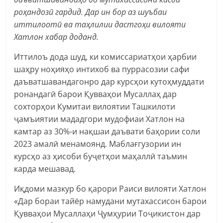
роҳандозӣ гардид. Дар ин бор аз шуъбаи
иттилоотӣ ва таҳлилии дастгоҳи вилояти
Хатлон хабар доданд.
Иттилоъ дода шуд, ки комиссариатҳои ҳарбии
шаҳру ноҳияҳо интихоб ва пуррасозии сафи
даъватшавандагонро дар курсҳои кутоҳмуддати
ронандагӣ барои Қувваҳои Мусаллаҳ дар
сохторҳои Кумитаи вилоятии Ташкилоти
ҷамъиятии мададгори мудофиаи Хатлон на
камтар аз 30%-и нақшаи даъвати баҳории соли
2023 амалӣ менамоянд. Маблағгузории ин
курсҳо аз ҳисоби буҷетҳои маҳаллӣ таъмин
карда мешавад.
Иқдоми мазкур бо қарори Раиси вилояти Хатлон
«Дар бораи тайёр намудани мутахассисон барои
Қувваҳои Мусаллаҳи Ҷумҳурии Тоҷикистон дар