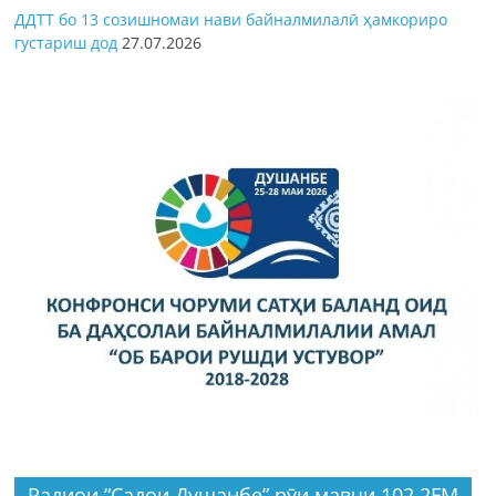
ДДТТ бо 13 созишномаи нави байналмилалӣ ҳамкориро
густариш дод
27.07.2026
Радиои “Садои Душанбе” рӯи мавҷи 102.2FM