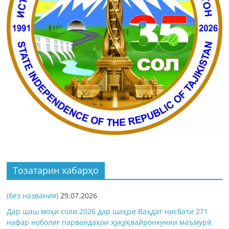
Тозатарин хабарҳо
(без названия)
29.07.2026
Дар шаш моҳи соли 2026 дар шаҳри Ваҳдат нисбати 271
нафар ноболиғ парвандаҳои ҳуқуқвайронкунии маъмурӣ