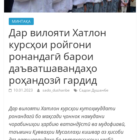
МИНТАҚА
Дар вилояти Хатлон
курсҳои ройгони
ронандагӣ барои
даъватшавандаҳо
роҳандозӣ гардид
10.01.2023
sado_dushanbe
Садои Душанбе
Дар вилояти Хатлон курсҳои кутоҳмуддати
ронандагӣ бо мақсади ҷоннок намудани
чорабиниҳои ҳарбию ватандӯстӣ ва мудофиавӣ,
таъмини Қувваҳои Мусаллаҳи кишвар аз ҳисоби
даъватшавандаҳо бо мутахассисони касбӣ