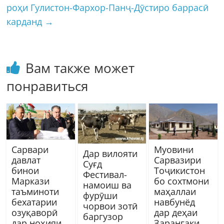
роҳи Гулистон-Фархор-Панҷ-Дӯстиро баррасӣ
карданд
→
Вам также может
понравиться
Сарвари
Муовини
Дар вилояти
давлат
Сарвазири
Суғд
бинои
Тоҷикистон
Фестивал-
Маркази
бо сохтмони
намоиш ва
таъминоти
маҳаллаи
фурӯши
бехатарии
навбунёд
чорвои зотӣ
озуқаворӣ
дар деҳаи
баргузор
дар ноҳияи
Зарангаки