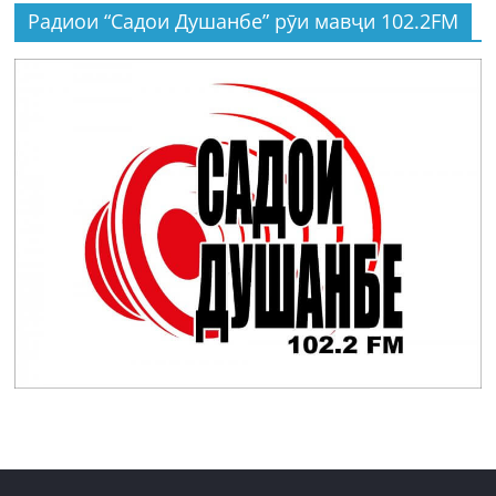
Радиои “Садои Душанбе” рӯи мавҷи 102.2FM