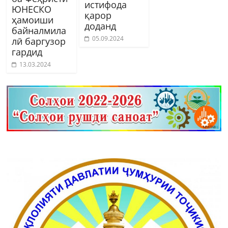
истифода
ЮНЕСКО
қарор
ҳамоиши
доданд
байналмила
05.09.2024
лӣ баргузор
гардид
13.03.2024