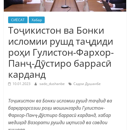
СИЁСАТ
Хабар
Тоҷикистон ва Бонки
исломии рушд таҷдиди
роҳи Гулистон-Фархор-
Панҷ-Дӯстиро баррасӣ
карданд
10.01.2023
sado_dushanbe
Садои Душанбе
Тоҷикистон ва Бонки исломии рушд таҷдид ва
барқарорсозии роҳи мошингарди Гулистон-
Фархор-Панҷ-Дӯстиро баррасӣ карданд, хабар
медиҳад Вазорати рушди иқтисод ва савдои
кишвар.