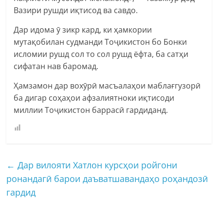
Вазири рушди иқтисод ва савдо.
Дар идома ӯ зикр кард, ки ҳамкории
мутақобилан судманди Тоҷикистон бо Бонки
исломии рушд сол то сол рушд ёфта, ба сатҳи
сифатан нав баромад.
Ҳамзамон дар вохӯрӣ масъалаҳои маблағгузорӣ
ба дигар соҳаҳои афзалиятноки иқтисоди
миллии Тоҷикистон баррасӣ гардиданд.
←
Дар вилояти Хатлон курсҳои ройгони
ронандагӣ барои даъватшавандаҳо роҳандозӣ
гардид