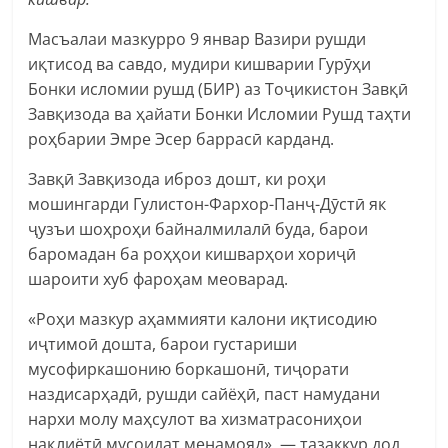
Масъалаи мазкурро 9 январ Вазири рушди
иқтисод ва савдо, мудири кишварии Гурӯҳи
Бонки исломии рушд (БИР) аз Тоҷикистон Завқӣ
Завқизода ва ҳайати Бонки Исломии Рушд таҳти
роҳбарии Эмре Эсер баррасӣ карданд.
Завқӣ Завқизода иброз дошт, ки роҳи
мошингарди Гулистон-Фархор-Панҷ-Дӯстӣ як
ҷузъи шоҳроҳи байналмилалӣ буда, барои
баромадан ба роҳҳои кишварҳои хориҷӣ
шароити хуб фароҳам меоварад.
«Роҳи мазкур аҳаммияти калони иқтисодию
иҷтимоӣ дошта, барои густариши
мусофиркашонию боркашонӣ, тиҷорати
наздисарҳадӣ, рушди сайёҳӣ, паст намудани
нархи молу маҳсулот ва хизматрасониҳои
нақлиётӣ мусоидат менамояд», — тазаккур дод