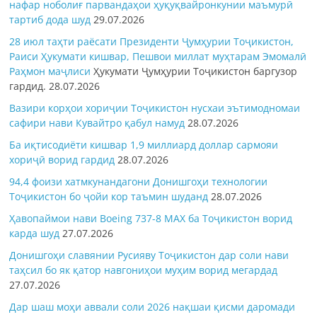
нафар ноболиғ парвандаҳои ҳуқуқвайронкунии маъмурӣ
тартиб дода шуд
29.07.2026
28 июл таҳти раёсати Президенти Ҷумҳурии Тоҷикистон,
Раиси Ҳукумати кишвар, Пешвои миллат муҳтарам Эмомалӣ
Раҳмон
маҷлиси
Ҳукумати Ҷумҳурии Тоҷикистон баргузор
гардид.
28.07.2026
Вазири корҳои хориҷии Тоҷикистон нусхаи эътимодномаи
сафири нави Кувайтро қабул намуд
28.07.2026
Ба иқтисодиёти кишвар 1,9 миллиард доллар сармояи
хориҷӣ ворид гардид
28.07.2026
94,4 фоизи хатмкунандагони Донишгоҳи технологии
Тоҷикистон бо ҷойи кор таъмин шуданд
28.07.2026
Ҳавопаймои нави Boeing 737-8 MAX ба Тоҷикистон ворид
карда шуд
27.07.2026
Донишгоҳи славянии Русияву Тоҷикистон дар соли нави
таҳсил бо як қатор навгониҳои муҳим ворид мегардад
27.07.2026
Дар шаш моҳи аввали соли 2026 нақшаи қисми даромади