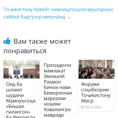
Тоҷикистону Кувайт намоишгоҳҳои муштараки
сайёҳӣ баргузор мекунанд
→
Вам также может
понравиться
Президенти
мамлакат
Эмомалӣ
Раҳмон
Оид ба
Форуми
бинои нави
шомил
соҳибкории
Беморхонаи
шудани
Тоҷикистону
марказии
Мамнуъгоҳи
Миср
ноҳияи
«Бешаи
04.12.2024
Ховалингро
палангон»
мавриди
ба Феҳристи