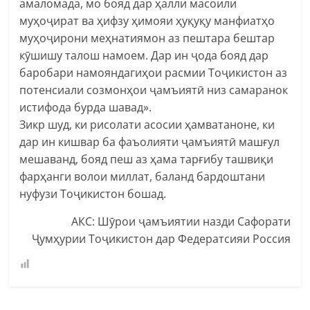
амаломада, мо бояд дар ҳалли масоили
муҳоҷират ва ҳифзу ҳимояи ҳуқуқу манфиатҳо
муҳоҷирони меҳнатиямон аз пештара бештар
кӯшишу талош намоем. Дар ин ҷода бояд дар
баробари намояндагиҳои расмии Тоҷикистон аз
потенсиали созмонҳои ҷамъиятӣ низ самаранок
истифода бурда шавад».
Зикр шуд, ки рисолати асосии ҳамватаноне, ки
дар ин кишвар ба фаъолияти ҷамъиятӣ машғул
мешаванд, бояд пеш аз ҳама тарғибу ташвиқи
фарҳанги волои миллат, баланд бардоштани
нуфузи Тоҷикистон бошад.
АКС: Шӯрои ҷамъиятии назди Сафорати
Ҷумҳурии Тоҷикистон дар Федератсияи Россия