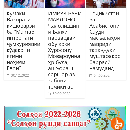
Кумаки
ИМРӮЗ-РӮЗИ
Тоҷикистон
Вазорати
МАВЛОНО.
ва
кишоварзӣ
Ҷалолиддин
Арабистони
ба “Мактаб-
и Балхӣ
Саудӣ
интернати
парвардаи
масъалаҳои
ҷумҳуриявии
обу хоки
мавриди
кӯдакони
Хуросону
таваҷҷуҳи
ятими
Мовароунна
муштаракро
ноҳияи
ҳр буда,
баррасӣ
Ёвон”
ашъораш
намуданд
саршор аз
30.12.2022
04.05.2024
забони
тоҷикӣ аст
30.09.2025