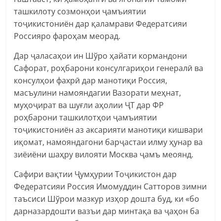
ташкилоту созмонҳои ҷамъиятии
тоҷикистониён дар қаламрави Федератсияи
Россияро фароҳам меорад.
Дар ҷаласаҳои ин Шўро ҳайати кормандони
Сафорат, роҳбарони консулгариҳои генералӣ ва
консулҳои фахрӣ дар манотиқи Россия,
масъулини намояндагии Вазорати меҳнат,
муҳоҷират ва шуғли аҳолии ҶТ дар ФР
роҳбарони ташкилотҳои ҷамъиятии
тоҷикистониён аз аксарияти манотиқи кишвари
иқомат, намояндагони барҷастаи илму ҳунар ва
зиёиёни шаҳру вилояти Москва ҷамъ меоянд.
Сафири вақтии Ҷумҳурии Тоҷикистон дар
Федератсияи Россия Имомуддин Сатторов зимни
таъсиси Шўрои мазкур изҳор дошта буд, ки «бо
дарназардошти вазъи дар минтақа ва ҷаҳон ба