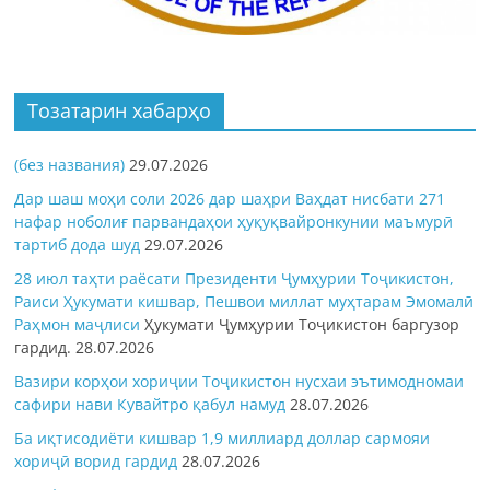
Тозатарин хабарҳо
(без названия)
29.07.2026
Дар шаш моҳи соли 2026 дар шаҳри Ваҳдат нисбати 271
нафар ноболиғ парвандаҳои ҳуқуқвайронкунии маъмурӣ
тартиб дода шуд
29.07.2026
28 июл таҳти раёсати Президенти Ҷумҳурии Тоҷикистон,
Раиси Ҳукумати кишвар, Пешвои миллат муҳтарам Эмомалӣ
Раҳмон
маҷлиси
Ҳукумати Ҷумҳурии Тоҷикистон баргузор
гардид.
28.07.2026
Вазири корҳои хориҷии Тоҷикистон нусхаи эътимодномаи
сафири нави Кувайтро қабул намуд
28.07.2026
Ба иқтисодиёти кишвар 1,9 миллиард доллар сармояи
хориҷӣ ворид гардид
28.07.2026