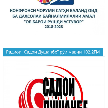
Радиои “Садои Душанбе” рӯи мавҷи 102.2FM