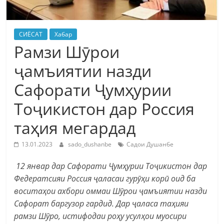
СИЁСАТ
Хабар
Рамзи Шӯрои
ҷамъиятии назди
Сафорати Ҷумҳурии
Тоҷикистон дар Россия
таҳия мегардад
13.01.2023
sado_dushanbe
Садои Душанбе
12 январ дар Сафорати Ҷумҳурии Тоҷикистон дар
Федератсияи Россия ҷаласаи гурӯҳи корӣ оид ба
воситаҳои ахбори оммаи Шӯрои ҷамъиятии назди
Сафорат баргузор гардид. Дар ҷаласа таҳияи
рамзи Шӯро, истифодаи роҳу усулҳои муосири