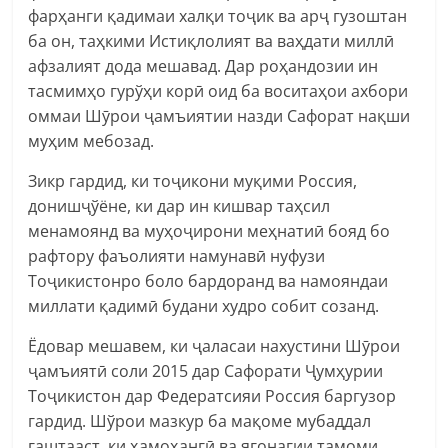
фарҳанги қадимаи халқи тоҷик ва арҷ гузоштан
ба он, таҳкими Истиқлолият ва ваҳдати миллӣ
афзалият дода мешавад. Дар роҳандозии ин
тасмимҳо гурўҳи корӣ оид ба воситаҳои ахбори
оммаи Шӯрои ҷамъиятии назди Сафорат нақши
муҳим мебозад.
Зикр гардид, ки тоҷикони муқими Россия,
донишҷўёне, ки дар ин кишвар таҳсил
менамоянд ва муҳоҷирони меҳнатиӣ бояд бо
рафтору фаъолияти намунавӣ нуфузи
Тоҷикистонро боло бардоранд ва намояндаи
миллати қадимӣ будани худро собит созанд.
Ёдовар мешавем, ки ҷаласаи нахустини Шӯрои
ҷамъиятӣ соли 2015 дар Сафорати Ҷумҳурии
Тоҷикистон дар Федератсияи Россия баргузор
гардид. Шўрои мазкур ба мақоме мубаддал
гаштааст, ки ҳамоҳангӣ ва ягонагии тамоми