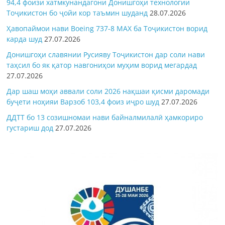
94,4 фоизи хатмкунандагони Донишгоҳи технологии
Тоҷикистон бо ҷойи кор таъмин шуданд
28.07.2026
Ҳавопаймои нави Boeing 737-8 MAX ба Тоҷикистон ворид
карда шуд
27.07.2026
Донишгоҳи славянии Русияву Тоҷикистон дар соли нави
таҳсил бо як қатор навгониҳои муҳим ворид мегардад
27.07.2026
Дар шаш моҳи аввали соли 2026 нақшаи қисми даромади
буҷети ноҳияи Варзоб 103,4 фоиз иҷро шуд
27.07.2026
ДДТТ бо 13 созишномаи нави байналмилалӣ ҳамкориро
густариш дод
27.07.2026