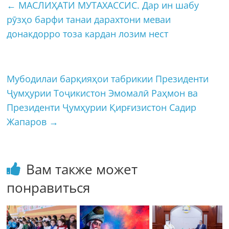
←
МАСЛИҲАТИ МУТАХАССИС. Дар ин шабу
рӯзҳо барфи танаи дарахтони меваи
донакдорро тоза кардан лозим нест
Мубодилаи барқияҳои табрикии Президенти
Ҷумҳурии Тоҷикистон Эмомалӣ Раҳмон ва
Президенти Ҷумҳурии Қирғизистон Садир
Жапаров
→
Вам также может
понравиться