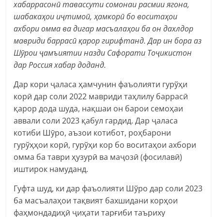
хабаррасонӣ тавассути сомонаи расмии ягона,
шабакаҳои иҷтимоӣ, ҳамкорӣ бо воситаҳои
ахбори омма ва дигар масъалаҳои ба он дахлдор
мавриди баррасӣ қарор гирифтанд. Дар ин бора аз
Шӯрои ҷамъиятии назди Сафорати Тоҷикистон
дар Россия хабар доданд.
Дар кори ҷаласа ҳамчунин фаъолияти гурўҳи
корӣ дар соли 2022 мавриди таҳлилу баррасӣ
қарор дода шуда, нақшаи он барои семоҳаи
аввали соли 2023 қабул гардид. Дар ҷаласа
котиби Шӯро, аъзои котибот, роҳбарони
гурўҳҳои корӣ, гурўҳи кор бо воситаҳои ахбори
омма ба таври ҳузурӣ ва маҷозӣ (фосилавӣ)
иштирок намуданд.
Гуфта шуд, ки дар фаъолияти Шўро дар соли 2023
ба масъалаҳои тақвият бахшидани корҳои
фаҳмондадиҳӣ ҷиҳати тарғиби таъриху