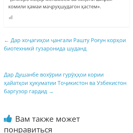
комили ҳамаи маҷруҳшудагон ҳастем».
←
Дар хоҷагиҳои ҷангали Рашту Роғун корҳои
биотехникӣ гузаронида шуданд
Дар Душанбе вохӯрии гурӯҳҳои кории
ҳайатҳои ҳукуматии Тоҷикистон ва Узбекистон
баргузор гардид
→
Вам также может
понравиться