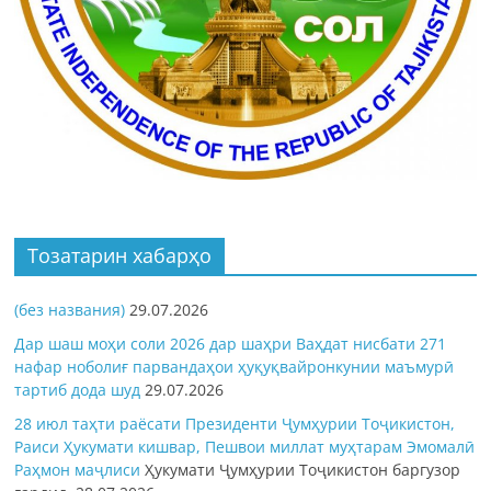
Тозатарин хабарҳо
(без названия)
29.07.2026
Дар шаш моҳи соли 2026 дар шаҳри Ваҳдат нисбати 271
нафар ноболиғ парвандаҳои ҳуқуқвайронкунии маъмурӣ
тартиб дода шуд
29.07.2026
28 июл таҳти раёсати Президенти Ҷумҳурии Тоҷикистон,
Раиси Ҳукумати кишвар, Пешвои миллат муҳтарам Эмомалӣ
Раҳмон
маҷлиси
Ҳукумати Ҷумҳурии Тоҷикистон баргузор