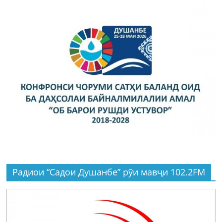
Радиои “Садои Душанбе” рӯи мавҷи 102.2FM