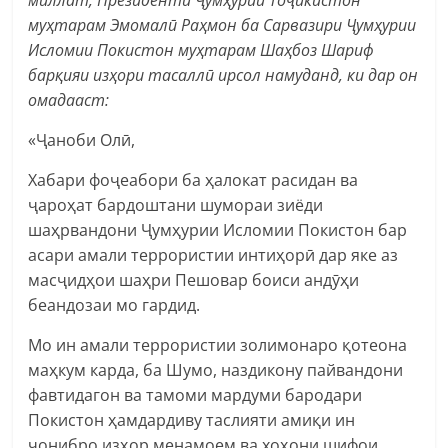
муҳтарам Эмомалӣ Раҳмон ба Сарвазири Ҷумҳурии
Исломии Покистон муҳтарам Шаҳбоз Шариф
барқияи изҳори тасаллӣ ирсол намуданд, ки дар он
омадааст:
«Ҷаноби Олӣ,
Хабари фоҷеабори ба ҳалокат расидан ва
ҷароҳат бардоштани шумораи зиёди
шаҳрвандони Ҷумҳурии Исломии Покистон бар
асари амали террористии интиҳорӣ дар яке аз
масҷидҳои шаҳри Пешовар боиси андӯҳи
беандозаи мо гардид.
Мо ин амали террористии золимонаро қотеона
маҳкум карда, ба Шумо, наздикону пайвандони
фавтидагон ва тамоми мардуми бародари
Покистон ҳамдардиву таслияти амиқи ин
ҷонибро изҳор менамоем ва хоҳони шифои