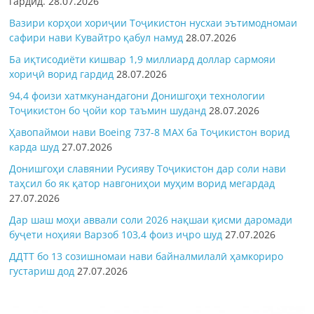
гардид.
28.07.2026
Вазири корҳои хориҷии Тоҷикистон нусхаи эътимодномаи
сафири нави Кувайтро қабул намуд
28.07.2026
Ба иқтисодиёти кишвар 1,9 миллиард доллар сармояи
хориҷӣ ворид гардид
28.07.2026
94,4 фоизи хатмкунандагони Донишгоҳи технологии
Тоҷикистон бо ҷойи кор таъмин шуданд
28.07.2026
Ҳавопаймои нави Boeing 737-8 MAX ба Тоҷикистон ворид
карда шуд
27.07.2026
Донишгоҳи славянии Русияву Тоҷикистон дар соли нави
таҳсил бо як қатор навгониҳои муҳим ворид мегардад
27.07.2026
Дар шаш моҳи аввали соли 2026 нақшаи қисми даромади
буҷети ноҳияи Варзоб 103,4 фоиз иҷро шуд
27.07.2026
ДДТТ бо 13 созишномаи нави байналмилалӣ ҳамкориро
густариш дод
27.07.2026