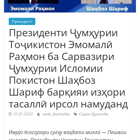
Президент
Президенти Ҷумҳурии
Тоҷикистон Эмомалӣ
Раҳмон ба Сарвазири
Ҷумҳурии Исломии
Покистон Шаҳбоз
Шариф барқияи изҳори
тасаллӣ ирсол намуданд
31.01.2023
sado_dushanbe
Садои Душанбе
Имрӯз Асосгузори сулҳу ваҳдати миллӣ — Пешвои
миллат, Президенти Ҷумҳурии Тоҷикистон