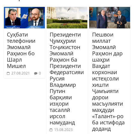
Суҳбати
Президенти
Пешвои
телефонии
Ҷумҳурии
миллат
Эмомалӣ
Тоҷикистон
Эмомалӣ
Раҳмон бо
Эмомалӣ
Раҳмон дар
Шарл
Раҳмон ба
шаҳри
Мишел
Президенти
Ваҳдат
Федератсияи
корхонаи
27.08.2021
0
Русия
истеҳсоли
Владимир
хишти
Путин
Ҷамъияти
барқияи
дорои
изҳори
масъулияти
тасаллӣ
маҳдуди
ирсол
«Талант»-ро
намуданд
ба истифода
доданд
15.08.2023