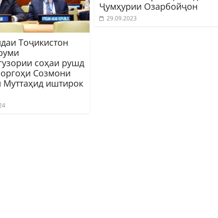
Ҷумҳурии Озарбойҷон
29.09.2023
даи Тоҷикистон
руми
гузории соҳаи рушд
роргоҳи Созмони
 Муттаҳид иштирок
24