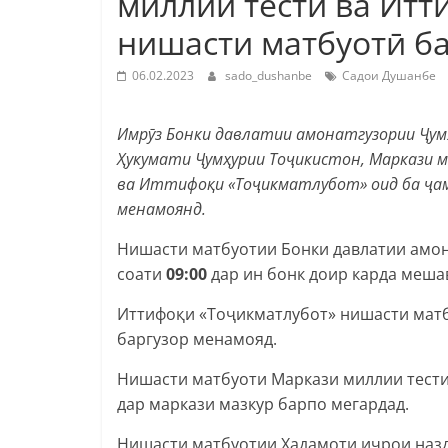
миллии тестӣ ва Итт
нишасти матбуотӣ б
06.02.2023
sado_dushanbe
Садои Душанбе
Имрӯз Бонки давлатии амонатгузории Ҷум
Ҳукумати Ҷумҳурии Тоҷикистон, Маркази 
ва Иттифоқи «Тоҷикматлубот» оид ба ҷа
менамоянд.
Нишасти матбуотии Бонки давлатии амо
соати
09:00
дар ин бонк доир карда меша
Иттифоқи «Тоҷикматлубот» нишасти мат
баргузор менамояд.
Нишасти матбуоти Маркази миллии тести
дар маркази мазкур барпо мегардад.
Нишасти матбуотии Хадамоти иҷрои назд