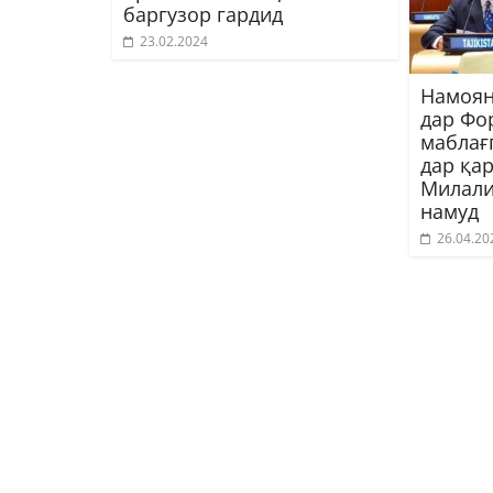
баргузор гардид
23.02.2024
Намоян
дар Фо
маблағ
дар қа
Милали
намуд
26.04.20