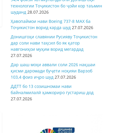
технологии Тоҷикистон бо ҷойи кор таъмин
шуданд
28.07.2026
Ҳавопаймои нави Boeing 737-8 MAX ба
Тоҷикистон ворид карда шуд
27.07.2026
Донишгоҳи славянии Русияву Тоҷикистон
дар соли нави таҳсил бо як қатор
навгониҳои муҳим ворид мегардад
27.07.2026
Дар шаш моҳи аввали соли 2026 нақшаи
қисми даромади буҷети ноҳияи Варзоб
103,4 фоиз иҷро шуд
27.07.2026
ДДТТ бо 13 созишномаи нави
байналмилалӣ ҳамкориро густариш дод
27.07.2026