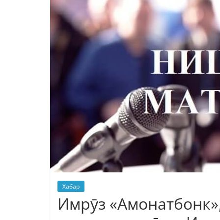
Хабар
Имрӯз «Амонатбонк»