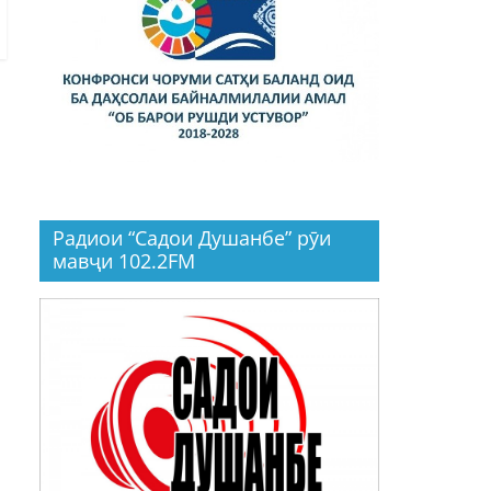
Радиои “Садои Душанбе” рӯи
мавҷи 102.2FM