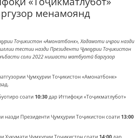
ифоқи «Тоҷикматлубот»
аргузор менамоянд
ҳурии Тоҷикистон «Амонатбонк», Хадамоти иҷрои назди
миллии тестии назди Президенти Ҷумҳурии Тоҷикистон
мъбасти соли 2022 нишасти матбуотӣ баргузор
натгузории Ҷумҳурии Тоҷикистон «Амонатбонк»
вад.
буотиро соати
10:30
дар Иттифоқи «Тоҷикматлубот»
и назди Президенти Ҷумҳурии Тоҷикистон соати
13:00
и Ҳукумати Ҷумҳурии Тоҷикистон соати
14:00
дар