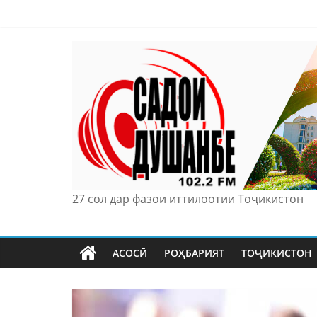
Skip
to
content
27 сол дар фазои иттилоотии Тоҷикистон
АСОСӢ
РОҲБАРИЯТ
ТОҶИКИСТОН