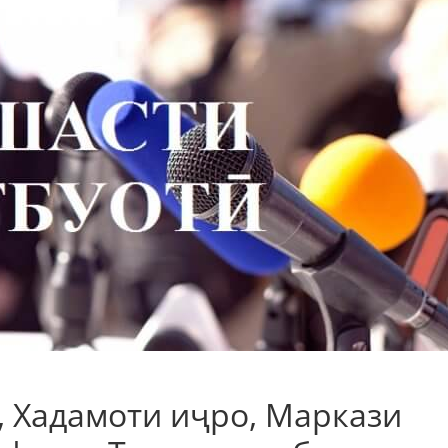
, Хадамоти иҷро, Маркази