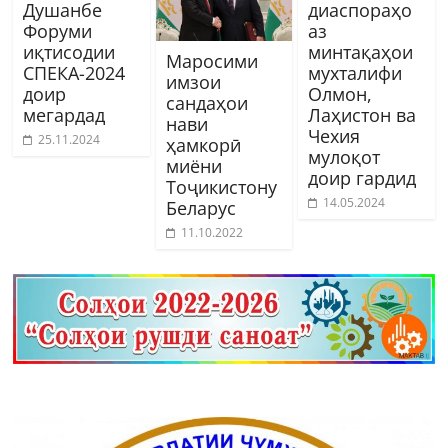
Душанбе
диаспораҳо
Форуми
аз
иқтисодии
минтақаҳои
Маросими
СПЕКА-2024
мухталифи
имзои
доир
Олмон,
сандаҳои
мегардад
Лаҳистон ва
нави
Чехия
25.11.2024
ҳамкорӣ
мулоқот
миёни
доир гардид
Тоҷикистону
14.05.2024
Беларус
11.10.2022