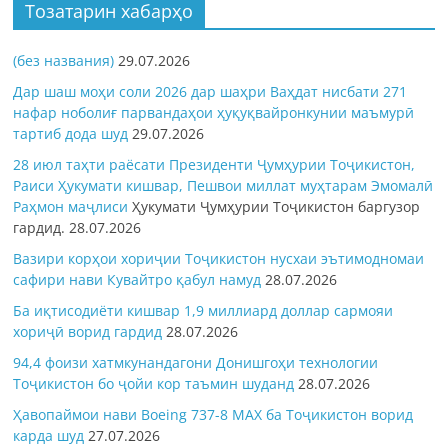
Тозатарин хабарҳо
(без названия)
29.07.2026
Дар шаш моҳи соли 2026 дар шаҳри Ваҳдат нисбати 271
нафар ноболиғ парвандаҳои ҳуқуқвайронкунии маъмурӣ
тартиб дода шуд
29.07.2026
28 июл таҳти раёсати Президенти Ҷумҳурии Тоҷикистон,
Раиси Ҳукумати кишвар, Пешвои миллат муҳтарам Эмомалӣ
Раҳмон
маҷлиси
Ҳукумати Ҷумҳурии Тоҷикистон баргузор
гардид.
28.07.2026
Вазири корҳои хориҷии Тоҷикистон нусхаи эътимодномаи
сафири нави Кувайтро қабул намуд
28.07.2026
Ба иқтисодиёти кишвар 1,9 миллиард доллар сармояи
хориҷӣ ворид гардид
28.07.2026
94,4 фоизи хатмкунандагони Донишгоҳи технологии
Тоҷикистон бо ҷойи кор таъмин шуданд
28.07.2026
Ҳавопаймои нави Boeing 737-8 MAX ба Тоҷикистон ворид
карда шуд
27.07.2026