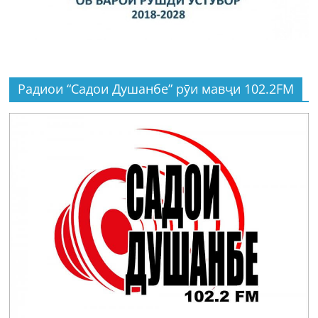
Радиои “Садои Душанбе” рӯи мавҷи 102.2FM