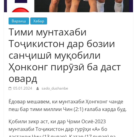
Варзиш
Хабар
Тими мунтахаби
Тоҷикистон дар бозии
санҷишӣ муқобили
Ҳонконг пирӯзӣ ба даст
овард
05.01.2024
sado_dushanbe
Ёдовар мешавем, ки мунтахаби Ҳонгконг чанде
пеш бар тими миллии Чин (2:1) ғалаба карда буд.
Қобили зикр аст, ки дар Ҷоми Осиё-2023
мунтахаби Тоҷикистон дар гурӯҳи «А» бо
дастаҳои Чин (13 январ), Қатар (17 январ) ва