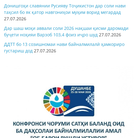
Донишгоҳи славянии Русияву Тоҷикистон дар соли нави
таҳсил бо як қатор навгониҳои муҳим ворид мегардад
27.07.2026
Дар шаш моҳи аввали соли 2026 нақшаи қисми даромади
буҷети ноҳияи Варзоб 103,4 фоиз иҷро шуд
27.07.2026
ДДТТ бо 13 созишномаи нави байналмилалӣ ҳамкориро
густариш дод
27.07.2026