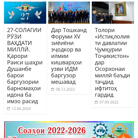
27-СОЛАГИИ
Дар Тошканд
Толори
РӮЗИ
Форуми XV
«Истиқлолия
ВАҲДАТИ
зиёиёни
ти давлатии
МИЛЛӢ.
эҷодкор ва
Ҷумҳурии
Қарори
илмии
Тоҷикистон»
Раиси шаҳри
кишварҳои
дар
Душанбе
узви ИДМ
Осорхонаи
барои
баргузор
миллӣ баъди
баргузории
мешавад
таҷдид
барномаҳои
ифтитоҳ
08.12.2022
идона ба
гардид
имзо расид
07.09.2022
12.06.2024