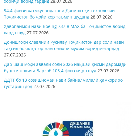
хориҷӣ ворид гардид
28.07.2026
94,4 фоизи хатмкунандагони Донишгоҳи технологии
Тоҷикистон бо ҷойи кор таъмин шуданд
28.07.2026
Ҳавопаймои нави Boeing 737-8 MAX ба Тоҷикистон ворид
карда шуд
27.07.2026
Донишгоҳи славянии Русияву Тоҷикистон дар соли нави
таҳсил бо як қатор навгониҳои муҳим ворид мегардад
27.07.2026
Дар шаш моҳи аввали соли 2026 нақшаи қисми даромади
буҷети ноҳияи Варзоб 103,4 фоиз иҷро шуд
27.07.2026
ДДТТ бо 13 созишномаи нави байналмилалӣ ҳамкориро
густариш дод
27.07.2026