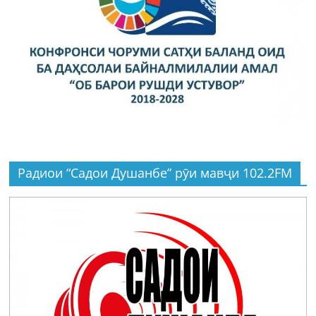
Радиои “Садои Душанбе” рӯи мавҷи 102.2FM