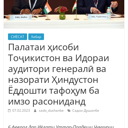
СИЁСАТ
Хабар
Палатаи ҳисоби
Тоҷикистон ва Идораи
аудитори генералӣ ва
назорати Ҳиндустон
Ёддошти тафоҳум ба
имзо расониданд
07.02.2023
sado_dushanbe
Садои Душанбе
6 феврал дар Иёлати Уттар-Прадеши Ҷумҳурии