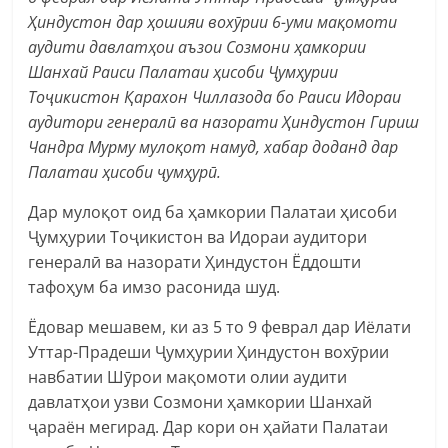
Ҳиндустон дар ҳошияи вохӯрии 6-уми мақомоти
аудити давлатҳои аъзои Созмони ҳамкории
Шанхай Раиси Палатаи ҳисоби Ҷумҳурии
Тоҷикистон Қарахон Чиллазода бо Раиси Идораи
аудитори генералӣ ва назорати Ҳиндустон Гириш
Чандра Мурму мулоқот намуд, хабар доданд дар
Палатаи ҳисоби ҷумҳурӣ.
Дар мулоқот оид ба ҳамкории Палатаи ҳисоби
Ҷумҳурии Тоҷикистон ва Идораи аудитори
генералӣ ва назорати Ҳиндустон Ёддошти
тафоҳум ба имзо расонида шуд.
Ёдовар мешавем, ки аз 5 то 9 феврал дар Иёлати
Уттар-Прадеши Ҷумҳурии Ҳиндустон вохӯрии
навбатии Шӯрои мақомоти олии аудити
давлатҳои узви Созмони ҳамкории Шанхай
ҷараён мегирад. Дар кори он ҳайати Палатаи