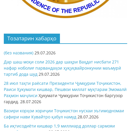
Тозатарин хабарҳо
(без названия)
29.07.2026
Дар шаш моҳи соли 2026 дар шаҳри Ваҳдат нисбати 271
нафар ноболиғ парвандаҳои ҳуқуқвайронкунии маъмурӣ
тартиб дода шуд
29.07.2026
28 июл таҳти раёсати Президенти Ҷумҳурии Тоҷикистон,
Раиси Ҳукумати кишвар, Пешвои миллат муҳтарам Эмомалӣ
Раҳмон
маҷлиси
Ҳукумати Ҷумҳурии Тоҷикистон баргузор
гардид.
28.07.2026
Вазири корҳои хориҷии Тоҷикистон нусхаи эътимодномаи
сафири нави Кувайтро қабул намуд
28.07.2026
Ба иқтисодиёти кишвар 1,9 миллиард доллар сармояи