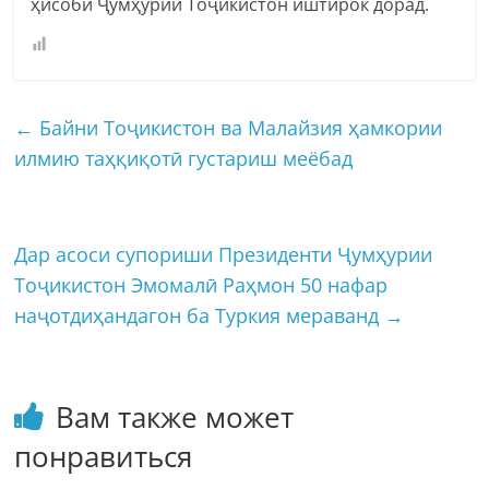
ҳисоби Ҷумҳурии Тоҷикистон иштирок дорад.
←
Байни Тоҷикистон ва Малайзия ҳамкории
илмию таҳқиқотӣ густариш меёбад
Дар асоси супориши Президенти Ҷумҳурии
Тоҷикистон Эмомалӣ Раҳмон 50 нафар
наҷотдиҳандагон ба Туркия мераванд
→
Вам также может
понравиться