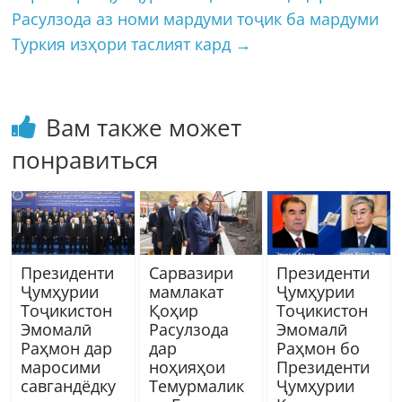
Расулзода аз номи мардуми тоҷик ба мардуми
Туркия изҳори таслият кард
→
Вам также может
понравиться
Президенти
Сарвазири
Президенти
Ҷумҳурии
мамлакат
Ҷумҳурии
Тоҷикистон
Қоҳир
Тоҷикистон
Эмомалӣ
Расулзода
Эмомалӣ
Раҳмон дар
дар
Раҳмон бо
маросими
ноҳияҳои
Президенти
савгандёдку
Темурмалик
Ҷумҳурии