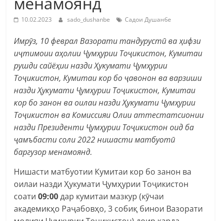
менамоянд
10.02.2023
sado_dushanbe
Садои Душанбе
Имрӯз, 10 феврал Вазорати тандурустӣ ва ҳифзи
иҷтимоии аҳолии Ҷумҳурии Тоҷикистон, Кумитаи
рушди сайёҳии назди Ҳукумати Ҷумҳурии
Тоҷикистон, Кумитаи кор бо ҷавонон ва варзиши
назди Ҳукумати Ҷумҳурии Тоҷикистон, Кумитаи
кор бо занон ва оилаи назди Ҳукумати Ҷумҳурии
Тоҷикистон ва Комиссияи Олии аттестатсионии
назди Президенти Ҷумҳурии Тоҷикистон оид ба
ҷамъбасти соли 2022 нишасти матбуотӣ
баргузор менамоянд.
Нишасти матбуотии Кумитаи кор бо занон ва
оилаи назди Ҳукумати Ҷумҳурии Тоҷикистон
соати
09:00
дар кумитаи мазкур (кӯчаи
академикҳо Раҷабовҳо, 3 собиқ бинои Вазорати
молияи Ҷумҳурии Тоҷикистон) доир карда