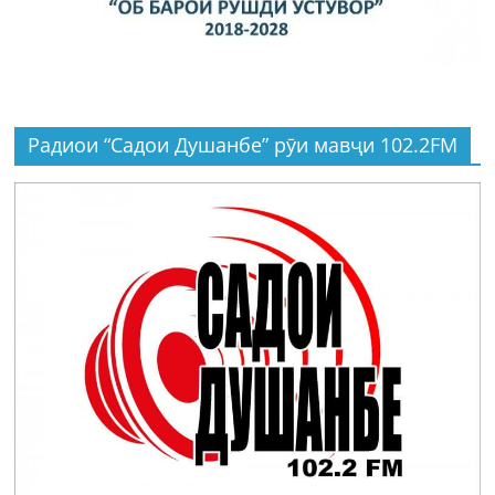
Радиои “Садои Душанбе” рӯи мавҷи 102.2FM