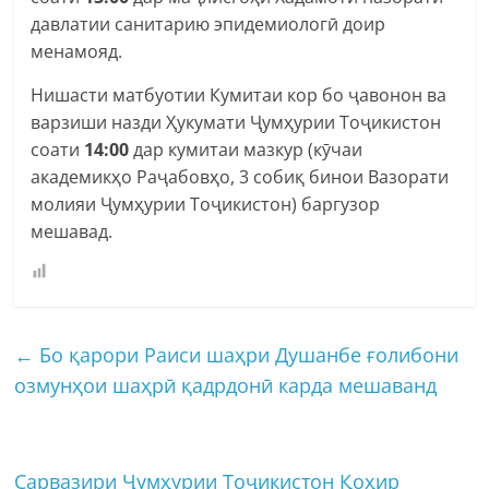
давлатии санитарию эпидемиологӣ доир
менамояд.
Нишасти матбуотии Кумитаи кор бо ҷавонон ва
варзиши назди Ҳукумати Ҷумҳурии Тоҷикистон
соати
14:00
дар кумитаи мазкур (кӯчаи
академикҳо Раҷабовҳо, 3 собиқ бинои Вазорати
молияи Ҷумҳурии Тоҷикистон) баргузор
мешавад.
←
Бо қарори Раиси шаҳри Душанбе ғолибони
озмунҳои шаҳрӣ қадрдонӣ карда мешаванд
Сарвазири Ҷумҳурии Тоҷикистон Қоҳир