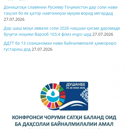
Донишгоҳи славянии Русияву Тоҷикистон дар соли нави
таҳсил бо як қатор навгониҳои муҳим ворид мегардад
27.07.2026
Дар шаш моҳи аввали соли 2026 нақшаи қисми даромади
буҷети ноҳияи Варзоб 103,4 фоиз иҷро шуд
27.07.2026
ДДТТ бо 13 созишномаи нави байналмилалӣ ҳамкориро
густариш дод
27.07.2026