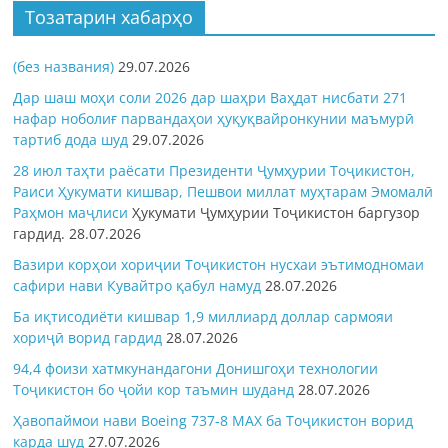
Тозатарин хабарҳо
(без названия)
29.07.2026
Дар шаш моҳи соли 2026 дар шаҳри Ваҳдат нисбати 271
нафар ноболиғ парвандаҳои ҳуқуқвайронкунии маъмурӣ
тартиб дода шуд
29.07.2026
28 июл таҳти раёсати Президенти Ҷумҳурии Тоҷикистон,
Раиси Ҳукумати кишвар, Пешвои миллат муҳтарам Эмомалӣ
Раҳмон
маҷлиси
Ҳукумати Ҷумҳурии Тоҷикистон баргузор
гардид.
28.07.2026
Вазири корҳои хориҷии Тоҷикистон нусхаи эътимодномаи
сафири нави Кувайтро қабул намуд
28.07.2026
Ба иқтисодиёти кишвар 1,9 миллиард доллар сармояи
хориҷӣ ворид гардид
28.07.2026
94,4 фоизи хатмкунандагони Донишгоҳи технологии
Тоҷикистон бо ҷойи кор таъмин шуданд
28.07.2026
Ҳавопаймои нави Boeing 737-8 MAX ба Тоҷикистон ворид
карда шуд
27.07.2026