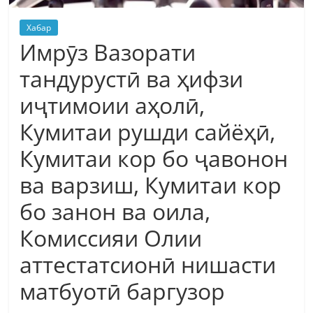
Хабар
Имрӯз Вазорати
тандурустӣ ва ҳифзи
иҷтимоии аҳолӣ,
Кумитаи рушди сайёҳӣ,
Кумитаи кор бо ҷавонон
ва варзиш, Кумитаи кор
бо занон ва оила,
Комиссияи Олии
аттестатсионӣ нишасти
матбуотӣ баргузор