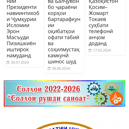
нии
ва Балҷувон
Қазоқистон
Президенти
бо ҷараёни
Қосим–
навиинтихоб
корҳои
Жомарт
и Ҷумҳурии
бартарафкун
Токаев
Исломии
ии
суҳбати
Эрон
оқибатҳои
телефонӣ
Масъуди
офати табиӣ
анҷом
Пизишкиён
ва
доданд
иштирок
соҳилмустаҳ
17.05.2024
намуданд
камкунӣ
шинос шуд
30.07.2024
06.06.2024