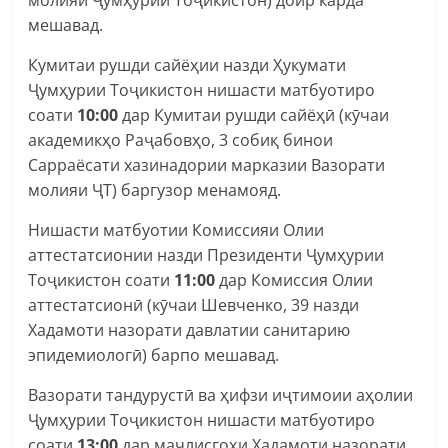
мешавад.
Кумитаи рушди сайёҳии назди Ҳукумати
Ҷумҳурии Тоҷикистон нишасти матбуотиро
соати
10:00
дар Кумитаи рушди сайёҳӣ (кӯчаи
академикҳо Раҷабовҳо, 3 собиқ бинои
Сарраёсати хазинадории марказии Вазорати
молияи ҶТ) баргузор менамояд.
Нишасти матбуотии Комиссияи Олии
аттестатсионии назди Президенти Ҷумҳурии
Тоҷикистон соати
11:00
дар Комиссия Олии
аттестатсионӣ (кӯчаи Шевченко, 39 назди
Хадамоти назорати давлатии санитарию
эпидемиологӣ) барпо мешавад.
Вазорати тандурустӣ ва ҳифзи иҷтимоии аҳолии
Ҷумҳурии Тоҷикистон нишасти матбуотиро
соати
13:00
дар маҷлисгоҳи Хадамоти назорати