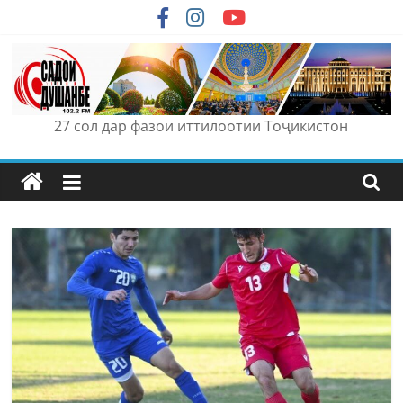
Skip
to
content
27 сол дар фазои иттилоотии Тоҷикистон