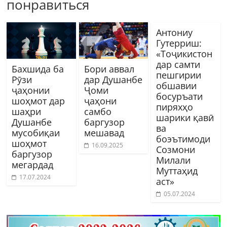
понравиться
Антониу
Гутерриш:
«Тоҷикистон
дар самти
Бахшида ба
Бори аввал
пешгирии
Рӯзи
дар Душанбе
обшавии
ҷаҳонии
Ҷоми
босуръати
шоҳмот дар
ҷаҳони
пиряхҳо
шаҳри
самбо
шарики қавӣ
Душанбе
баргузор
ва
мусобиқаи
мешавад
боэътимоди
шоҳмот
16.09.2025
Созмони
баргузор
Милали
мегардад
Муттаҳид
17.07.2024
аст»
05.07.2024