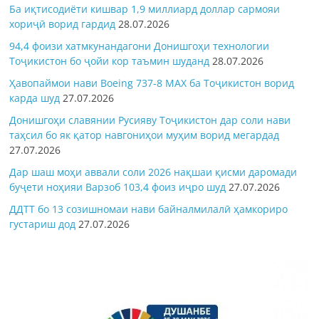
Ба иқтисодиёти кишвар 1,9 миллиард доллар сармояи
хориҷӣ ворид гардид
28.07.2026
94,4 фоизи хатмкунандагони Донишгоҳи технологии
Тоҷикистон бо ҷойи кор таъмин шуданд
28.07.2026
Ҳавопаймои нави Boeing 737-8 MAX ба Тоҷикистон ворид
карда шуд
27.07.2026
Донишгоҳи славянии Русияву Тоҷикистон дар соли нави
таҳсил бо як қатор навгониҳои муҳим ворид мегардад
27.07.2026
Дар шаш моҳи аввали соли 2026 нақшаи қисми даромади
буҷети ноҳияи Варзоб 103,4 фоиз иҷро шуд
27.07.2026
ДДТТ бо 13 созишномаи нави байналмилалӣ ҳамкориро
густариш дод
27.07.2026