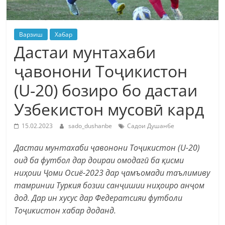
Варзиш
Хабар
Дастаи мунтахаби
ҷавонони Тоҷикистон
(U-20) бозиро бо дастаи
Узбекистон мусовӣ кард
15.02.2023
sado_dushanbe
Садои Душанбе
Дастаи мунтахаби ҷавонони Тоҷикистон (U-20)
оид ба футбол дар доираи омодагӣ ба қисми
ниҳоии Ҷоми Осиё-2023 дар ҷамъомади таълимиву
тамринии Туркия бозии санҷишии ниҳоиро анҷом
дод. Дар ин хусус дар Федератсияи футболи
Тоҷикистон хабар доданд.