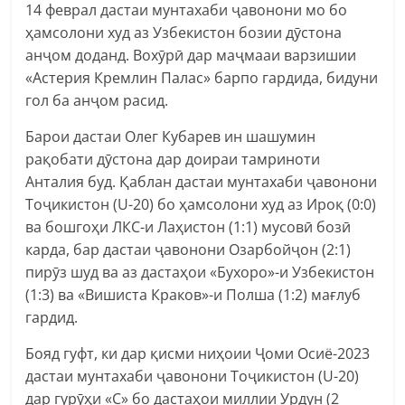
14 феврал дастаи мунтахаби ҷавонони мо бо
ҳамсолони худ аз Узбекистон бозии дӯстона
анҷом доданд. Вохӯрӣ дар маҷмааи варзишии
«Астерия Кремлин Палас» барпо гардида, бидуни
гол ба анҷом расид.
Барои дастаи Олег Кубарев ин шашумин
рақобати дӯстона дар доираи тамриноти
Анталия буд. Қаблан дастаи мунтахаби ҷавонони
Тоҷикистон (U-20) бо ҳамсолони худ аз Ироқ (0:0)
ва бошгоҳи ЛКС-и Лаҳистон (1:1) мусовӣ бозӣ
карда, бар дастаи ҷавонони Озарбойҷон (2:1)
пирӯз шуд ва аз дастаҳои «Бухоро»-и Узбекистон
(1:3) ва «Вишиста Краков»-и Полша (1:2) мағлуб
гардид.
Бояд гуфт, ки дар қисми ниҳоии Ҷоми Осиё-2023
дастаи мунтахаби ҷавонони Тоҷикистон (U-20)
дар гурӯҳи «С» бо дастаҳои миллии Урдун (2