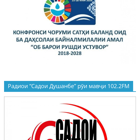
Радиои “Садои Душанбе” рӯи мавҷи 102.2FM