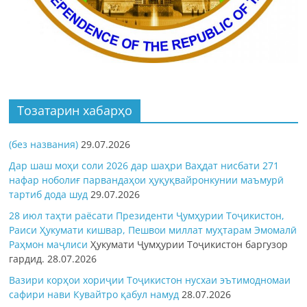
Тозатарин хабарҳо
(без названия)
29.07.2026
Дар шаш моҳи соли 2026 дар шаҳри Ваҳдат нисбати 271
нафар ноболиғ парвандаҳои ҳуқуқвайронкунии маъмурӣ
тартиб дода шуд
29.07.2026
28 июл таҳти раёсати Президенти Ҷумҳурии Тоҷикистон,
Раиси Ҳукумати кишвар, Пешвои миллат муҳтарам Эмомалӣ
Раҳмон
маҷлиси
Ҳукумати Ҷумҳурии Тоҷикистон баргузор
гардид.
28.07.2026
Вазири корҳои хориҷии Тоҷикистон нусхаи эътимодномаи
сафири нави Кувайтро қабул намуд
28.07.2026