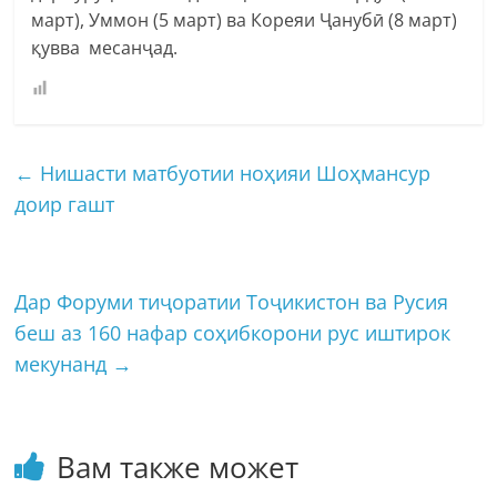
март), Уммон (5 март) ва Кореяи Ҷанубӣ (8 март)
қувва месанҷад.
←
Нишасти матбуотии ноҳияи Шоҳмансур
доир гашт
Дар Форуми тиҷоратии Тоҷикистон ва Русия
беш аз 160 нафар соҳибкорони рус иштирок
мекунанд
→
Вам также может