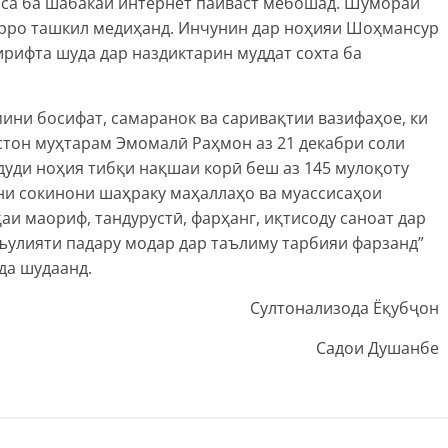
сиса ба шабакаи интернет пайваст мебошад. Шумораи
арро ташкил медиҳанд. Инчунин дар ноҳияи Шоҳмансур
рифта шуда дар наздиктарин муддат сохта ба
мини босифат, самаранок ва саривақтии вазифаҳое, ки
тон муҳтарам Эмомалӣ Раҳмон аз 21 декабри соли
удуди ноҳия тибқи нақшаи корӣ беш аз 145 мулоқоту
ни сокинони шаҳраку маҳаллаҳо ва муассисаҳои
и маориф, тандурустӣ, фарҳанг, иқтисоду саноат дар
ъулияти падару модар дар таълиму тарбияи фарзанд”
да шудаанд.
Султонализода Ёқубҷон
Садои Душанбе