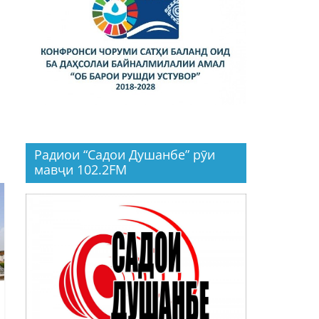
Радиои “Садои Душанбе” рӯи
мавҷи 102.2FM