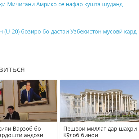
ҳи Мичигани Амрико се нафар кушта шуданд
 (U-20) бозиро бо дастаи Узбекистон мусовӣ кард
виться
ҳияи Варзоб бо
Пешвои миллат дар шаҳри
ардошти андози
Кӯлоб бинои