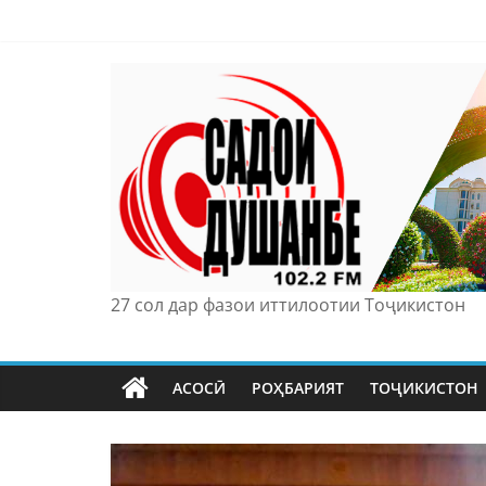
Skip
to
content
27 сол дар фазои иттилоотии Тоҷикистон
АСОСӢ
РОҲБАРИЯТ
ТОҶИКИСТОН