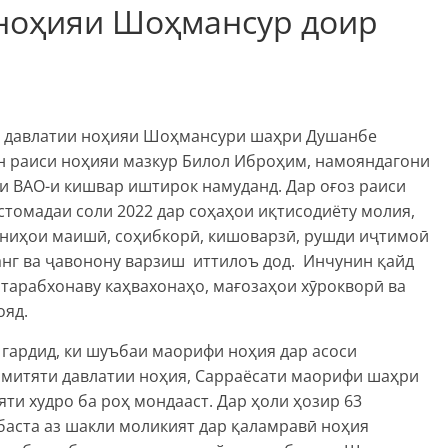
ноҳияи Шоҳмансур доир
и давлатии ноҳияи Шоҳмансури шаҳри Душанбе
он раиси ноҳияи мазкур Билол Иброҳим, намояндагони
и ВАО-и кишвар иштирок намуданд. Дар оғоз раиси
томадаи соли 2022 дар соҳаҳои иқтисодиёту молия,
ониҳои маишӣ, соҳибкорӣ, кишоварзӣ, рушди иҷтимоӣ
анг ва ҷавонону варзиш иттилоъ дод. Инчунин қайд
 тарабхонаву каҳвахонаҳо, мағозаҳои хӯрокворӣ ва
ояд.
гардид, ки шуъбаи маорифи ноҳия дар асоси
митяти давлатии ноҳия, Сарраёсати маорифи шаҳри
и худро ба роҳ мондааст. Дар ҳоли ҳозир 63
баста аз шакли моликият дар қаламравӣ ноҳия