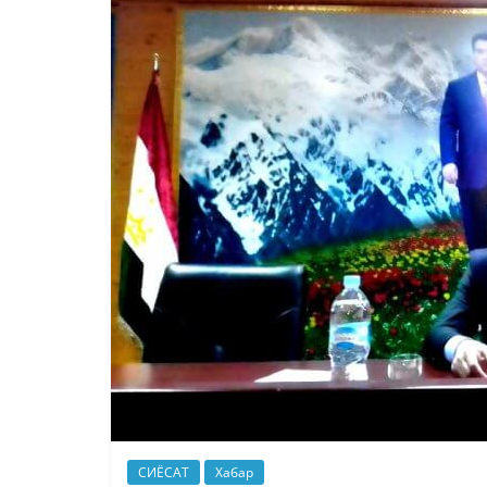
СИЁСАТ
Хабар