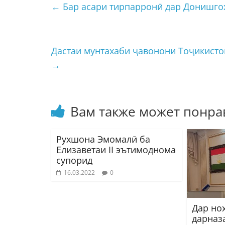
←
Бар асари тирпарронӣ дар Донишго
Дастаи мунтахаби ҷавонони Тоҷикистон
→
Вам также может понра
Рухшона Эмомалӣ ба
Елизаветаи II эътимоднома
супорид
16.03.2022
0
Дар но
дарназ