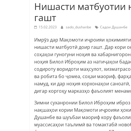
Нишасти матбуотии 
гашт
15.02.2023
sado_dushanbe
Садои Душанбе
Имрӯз дар Мақомоти иҷроияи ҳокимият
нишасти матбуотӣ доир гашт. Дар кори 
соҳаҳои гуногуни ноҳия ва хабарнигорон
ноҳия Билол Иброҳим аз натиҷаҳои бадас
содироту воридоти маҳсулот, хизматрас
ва робита бо ҷомеа, соҳаи маориф, фарҳ
намуд, ки дар ноҳия корхонаҳои саноатӣ,
дигар коргоҳу марказҳо фаъолият менам
Зимни суханронии Билол Иброҳим иброз 
нақшаҳои кории Мақомоти иҷроияи ҳоки
Душанбе ва шуъбаи маориф кору фаъолият
муассисаҳои таълимӣ ва томактабӣ ново