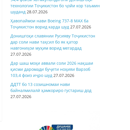
технологии Тоҷикистон бо ҷойи кор таъмин
шуданд
28.07.2026
Ҳавопаймои нави Boeing 737-8 MAX ба
Тоҷикистон ворид карда шуд
27.07.2026
Донишгоҳи славянии Русияву Тоҷикистон
дар соли нави таҳсил бо як қатор
навгониҳои муҳим ворид мегардад
27.07.2026
Дар шаш моҳи аввали соли 2026 нақшаи
қисми даромади буҷети ноҳияи Варзоб
103,4 фоиз иҷро шуд
27.07.2026
ДДТТ бо 13 созишномаи нави
байналмилалӣ ҳамкориро густариш дод
27.07.2026