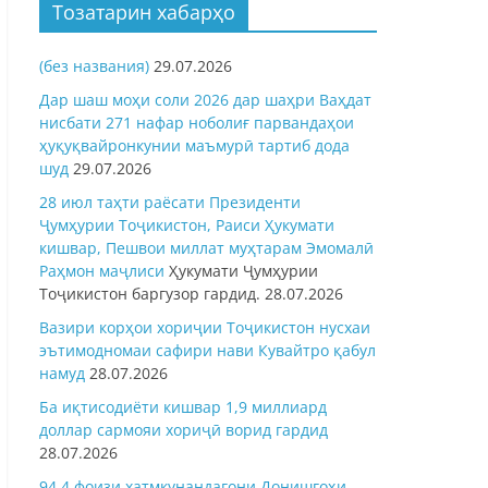
Тозатарин хабарҳо
(без названия)
29.07.2026
Дар шаш моҳи соли 2026 дар шаҳри Ваҳдат
нисбати 271 нафар ноболиғ парвандаҳои
ҳуқуқвайронкунии маъмурӣ тартиб дода
шуд
29.07.2026
28 июл таҳти раёсати Президенти
Ҷумҳурии Тоҷикистон, Раиси Ҳукумати
кишвар, Пешвои миллат муҳтарам Эмомалӣ
Раҳмон
маҷлиси
Ҳукумати Ҷумҳурии
Тоҷикистон баргузор гардид.
28.07.2026
Вазири корҳои хориҷии Тоҷикистон нусхаи
эътимодномаи сафири нави Кувайтро қабул
намуд
28.07.2026
Ба иқтисодиёти кишвар 1,9 миллиард
доллар сармояи хориҷӣ ворид гардид
28.07.2026
94,4 фоизи хатмкунандагони Донишгоҳи