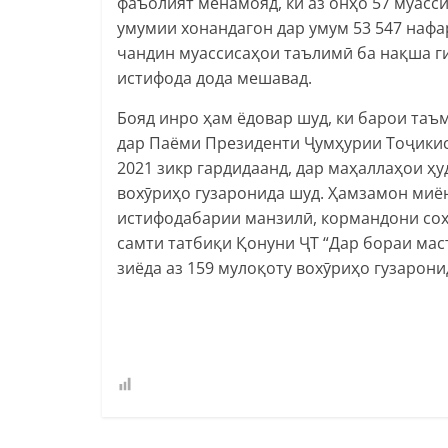
фаъолият менамояд, ки аз онҳо 57 муас
умумии хонандагон дар умум 53 547 наф
чандин муассисаҳои таълимӣ ба нақша ги
истифода дода мешавад.
Бояд инро ҳам ёдовар шуд, ки барои таъ
дар Паёми Президенти Ҷумҳурии Тоҷикис
2021 зикр гардидаанд, дар маҳаллаҳои ҳ
вохӯриҳо гузаронида шуд. Ҳамзамон миё
истифодабарии манзилӣ, кормандони соҳа
самти татбиқи Қонуни ҶТ “Дар бораи мас
зиёда аз 159 мулоқоту вохӯриҳо гузарони