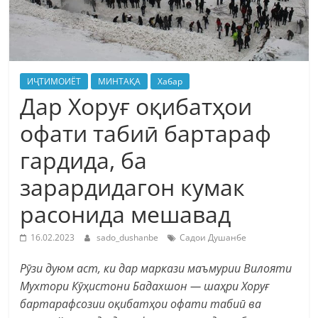
ИҶТИМОИЁТ
МИНТАҚА
Хабар
Дар Хоруғ оқибатҳои
офати табиӣ бартараф
гардида, ба
зарардидагон кумак
расонида мешавад
16.02.2023
sado_dushanbe
Садои Душанбе
Рӯзи дуюм аст, ки дар маркази маъмурии Вилояти
Мухтори Кӯҳистони Бадахшон — шаҳри Хоруғ
бартарафсозии оқибатҳои офати табиӣ ва