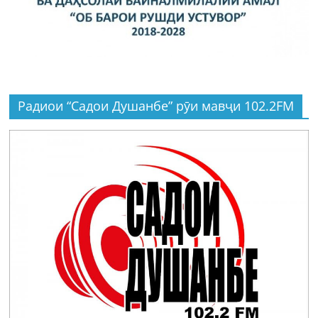
Радиои “Садои Душанбе” рӯи мавҷи 102.2FM