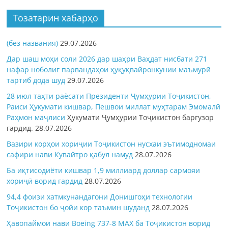
Тозатарин хабарҳо
(без названия)
29.07.2026
Дар шаш моҳи соли 2026 дар шаҳри Ваҳдат нисбати 271
нафар ноболиғ парвандаҳои ҳуқуқвайронкунии маъмурӣ
тартиб дода шуд
29.07.2026
28 июл таҳти раёсати Президенти Ҷумҳурии Тоҷикистон,
Раиси Ҳукумати кишвар, Пешвои миллат муҳтарам Эмомалӣ
Раҳмон
маҷлиси
Ҳукумати Ҷумҳурии Тоҷикистон баргузор
гардид.
28.07.2026
Вазири корҳои хориҷии Тоҷикистон нусхаи эътимодномаи
сафири нави Кувайтро қабул намуд
28.07.2026
Ба иқтисодиёти кишвар 1,9 миллиард доллар сармояи
хориҷӣ ворид гардид
28.07.2026
94,4 фоизи хатмкунандагони Донишгоҳи технологии
Тоҷикистон бо ҷойи кор таъмин шуданд
28.07.2026
Ҳавопаймои нави Boeing 737-8 MAX ба Тоҷикистон ворид