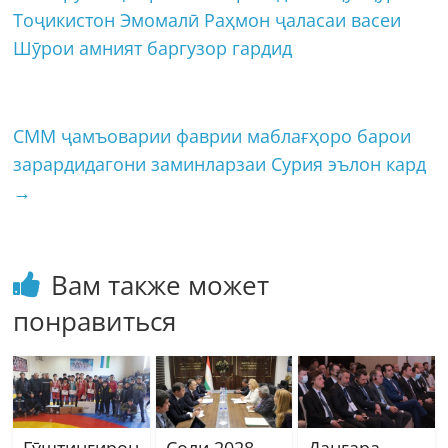
Тоҷикистон Эмомалӣ Раҳмон ҷаласаи васеи
Шӯрои амният баргузор гардид
СММ ҷамъоварии фаврии маблағҳоро барои
зарардидагони заминларзаи Сурия эълон кард
→
Вам также может
понравиться