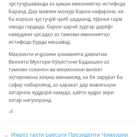
ҷустуҷӯшаванда аз ҳамаи имкониятҳо истифода
баранд. Дар мавзеи мазкур барои нафароне, ки
ба корҳои ҷустуҷӯӣ ҷалб шудаанд, хӯроки гарм
омода гардида, барои ҳарчӣ зудтар дарёфт
намудани ҷасадҳо аз тамоми имкониятҳо
истифода бурда мешавад.
Мақомоти иҷроияи ҳокимияти давлатии
Вилояти Мухтори Кӯҳистони Бадахшон аз
тамоми сокинон ва меҳмонони вилоят
эҳтиромона хоҳиш менамояд, ки бе зарурат ба
сафар набароянд, аз ҳаракат дар мавзеъҳои
хатарнок худдорӣ намуда, ҳаёти худро зери
хатар нагузоранд.
←
Имрӯз таҳти раёсати Президенти Ҷумҳурии