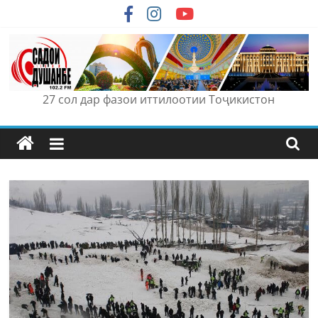
Skip
to
content
27 сол дар фазои иттилоотии Тоҷикистон