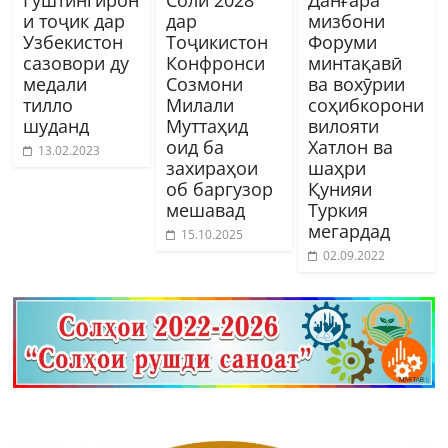
Гӯштингирон
Соли 2028
Данғара
и тоҷик дар
дар
мизбони
Узбекистон
Тоҷикистон
Форуми
сазовори ду
Конфронси
минтақавӣ
медали
Созмони
ва вохӯрии
тилло
Милали
соҳибкорони
шуданд
Муттаҳид
вилояти
оид ба
Хатлон ва
13.02.2023
захираҳои
шаҳри
об баргузор
Қунияи
мешавад
Туркия
мегардад
15.10.2025
02.09.2022