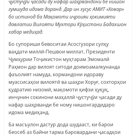
ҷустуҷўи ҷасади ду нафар шаҳрвандони бе нишон
гумшуда идома доранд. Дар ин хусус АМИТ «Ховар»
бо истинод ба Мақомоти иҷроияи ҳокимияти
давлатии Вилояти Мухтори Кӯҳистони Бадахшон
хабар медиҳад.
Бо супориши бевоситаи Асосгузори сулҳу
ваҳдати миллӣ-Пешвои миллат, Президенти
Ҷумҳурии Тоҷикистон муҳтарам Эмомалӣ
Раҳмон дар вилоят ситоди доимоамалкунанда
фаъолият намуда, кормандони идораву
муассисаҳои вилоятӣ ва шаҳри Хоруғ, сохторҳои
қудратию низомӣ, мақомоти ҳифзи ҳуқуқ,
инчунин сокинони маҳаллӣ ҷустуҷӯи ҷасади ду
нафар шаҳрванди бе ному нишонгардидаро
идома медиҳанд.
Ба масъулон дастур дода шудааст, ки барои
беосеб аз байни тарма баровардани ҷасадҳои