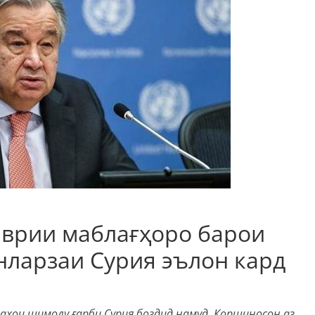
врии маблағҳоро барои
нларзаи Сурия эълон кард
ҳои шимолу ғарби Сурия боздид намуд. Коршиносон аз