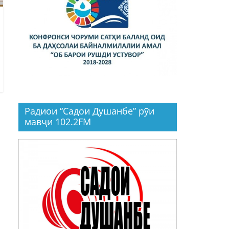
Радиои “Садои Душанбе” рӯи
мавҷи 102.2FM