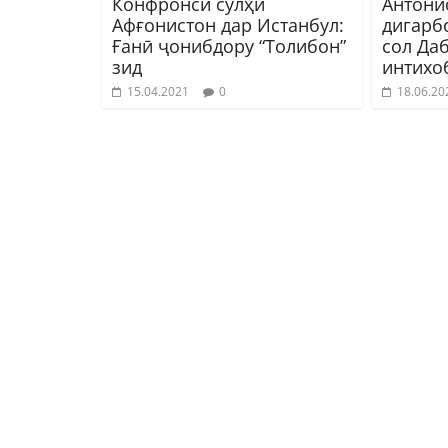
Конфронси сулҳи
Антони
Афғонистон дар Истанбул:
дигарбо
Ғанӣ ҷонибдору “Толибон”
сол Да
зид
интихо
15.04.2021
0
18.06.20