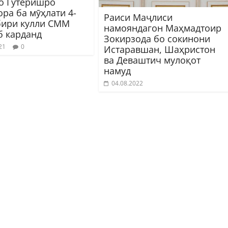
о Гутеришро
ра ба мӯҳлати 4-
Раиси Маҷлиси
бири кулли СММ
намояндагон Маҳмадтоир
б карданд
Зокирзода бо сокинони
21
0
Истаравшан, Шаҳристон
ва Деваштич мулоқот
намуд
04.08.2022