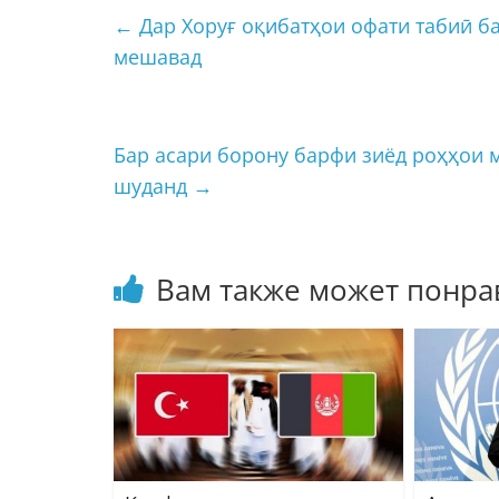
←
Дар Хоруғ оқибатҳои офати табиӣ ба
мешавад
Бар асари борону барфи зиёд роҳҳои 
шуданд
→
Вам также может понра