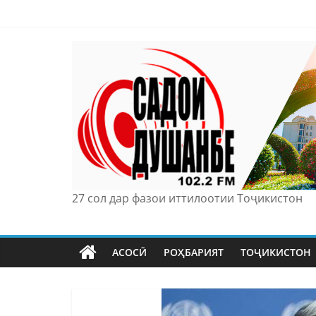
Skip
to
content
27 сол дар фазои иттилоотии Тоҷикистон
АСОСӢ
РОҲБАРИЯТ
ТОҶИКИСТОН