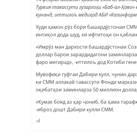
Туркия тавассути гузаргоҳи «Баб-ал-Ҳаво»
кунанд, иттилоъ медиҳад АБИ «Казинформ»
Худи ҳамон рӯз бори башардӯстонаи СММ 
интиқол дода шуд, ки ифтитоҳи он қабла
«Имрӯз ман дархости башардӯстонаи Соз
доллар барои зарардидагони заминларзаи
фаро мегирад», -иттилоъ дод Котиби ге
Мувофиқи гуфтаи Дабири кулл, чунин дарх
ки СММ аллакай тавассути Фонди марказ
оқибатҳои заминларза 50 миллион доллар
«Кумак бояд аз ҳар ҷониб, ба ҳама тараф
-иброз дошт Дабири кулли СММ.