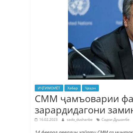
ИҶТИМОИЁТ
Хабар
Ҷаҳон
СММ ҷамъоварии фа
зарардидагони зами
16.02.2023
sado_dushanbe
Садои Душанбе
14 феврал аввалин ҳайати СММ аз минтақа