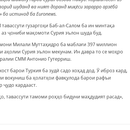
 ворид шуданд ва ният доранд миқёси зарарро арзёбӣ
 бо истинод ба Euronews.
тавассути гузаргоҳи Баб-ал-Салом ба ин минтақа
н аз ҷониби мақомоти Сурия эълон шуда буд.
мони Милали Муттаҳидро ба маблағи 397 миллион
 аҳолии Сурия эълон мекунам. Ин давра то се моҳро
нералии СММ Антонио Гутерриш.
ост барои Туркия ба зудӣ садо хоҳад дод. Ӯ иброз кард,
ии вокуниш ба ҳолатҳои фавқулода барои рафъи
 ҷудо кардааст.
ҳо, тавассути тамоми роҳҳо бидуни маҳдудият расад»,