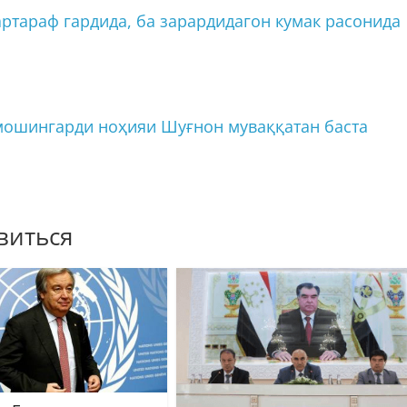
ртараф гардида, ба зарардидагон кумак расонида
мошингарди ноҳияи Шуғнон муваққатан баста
виться