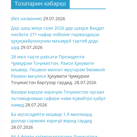
Тозатарин хабарҳо
(без названия)
29.07.2026
Дар шаш моҳи соли 2026 дар шаҳри Ваҳдат
нисбати 271 нафар ноболиғ парвандаҳои
ҳуқуқвайронкунии маъмурӣ тартиб дода
шуд
29.07.2026
28 июл таҳти раёсати Президенти
Ҷумҳурии Тоҷикистон, Раиси Ҳукумати
кишвар, Пешвои миллат муҳтарам Эмомалӣ
Раҳмон
маҷлиси
Ҳукумати Ҷумҳурии
Тоҷикистон баргузор гардид.
28.07.2026
Вазири корҳои хориҷии Тоҷикистон нусхаи
эътимодномаи сафири нави Кувайтро қабул
намуд
28.07.2026
Ба иқтисодиёти кишвар 1,9 миллиард
доллар сармояи хориҷӣ ворид гардид
28.07.2026
94,4 фоизи хатмкунандагони Донишгоҳи