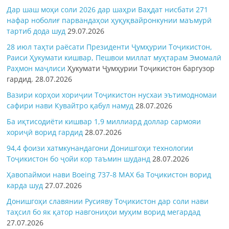
Дар шаш моҳи соли 2026 дар шаҳри Ваҳдат нисбати 271
нафар ноболиғ парвандаҳои ҳуқуқвайронкунии маъмурӣ
тартиб дода шуд
29.07.2026
28 июл таҳти раёсати Президенти Ҷумҳурии Тоҷикистон,
Раиси Ҳукумати кишвар, Пешвои миллат муҳтарам Эмомалӣ
Раҳмон
маҷлиси
Ҳукумати Ҷумҳурии Тоҷикистон баргузор
гардид.
28.07.2026
Вазири корҳои хориҷии Тоҷикистон нусхаи эътимодномаи
сафири нави Кувайтро қабул намуд
28.07.2026
Ба иқтисодиёти кишвар 1,9 миллиард доллар сармояи
хориҷӣ ворид гардид
28.07.2026
94,4 фоизи хатмкунандагони Донишгоҳи технологии
Тоҷикистон бо ҷойи кор таъмин шуданд
28.07.2026
Ҳавопаймои нави Boeing 737-8 MAX ба Тоҷикистон ворид
карда шуд
27.07.2026
Донишгоҳи славянии Русияву Тоҷикистон дар соли нави
таҳсил бо як қатор навгониҳои муҳим ворид мегардад
27.07.2026