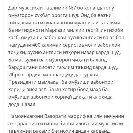
Дар муассисаи таълимии №7 бо хонандагону
омӯзгорон суҳбат ороста шуд. Оид ба вазъи
омодагии хатмкунандагони муассисаи таълимӣ
ба имтиҳоноти Маркази миллии тестӣ, интихоби
касб, омӯзиши забонҳои русию англисӣ ва аз бар
намудани 400 калимаи серистеъмоли забонҳои
тоҷикӣ, русию англисӣ изҳори назар карда шуд.
Ба масъулин ва омӯзгорон ҷиҳати баланд
бардоштани сифати таълим таъкид карда шуд.
Иброз гардид, ки таваҷҷуҳу дастурҳои
Президенти мамлакат ба омӯзиши забонҳои
хориҷӣ зиёд аст. Ба ин хотир бояд маҳз ба
омӯзиши забонҳои хориҷӣ диққати алоҳида
дода шавад.
Намояндагони Вазорати маориф ва илм инчунин
аз ҷараёни сохтмони бинои иловагии муассисаи
таълимии рақами 5-и ноҳия дидан карданд.