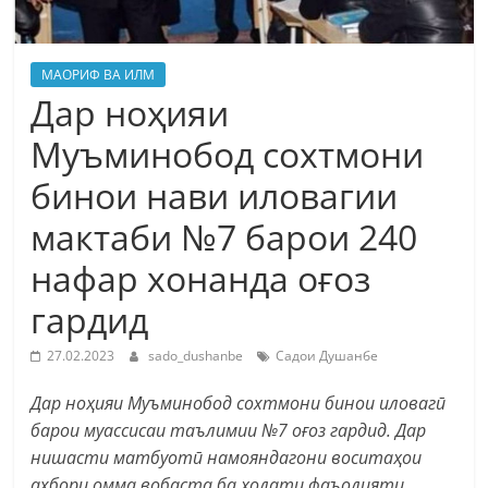
МАОРИФ ВА ИЛМ
Дар ноҳияи
Муъминобод сохтмони
бинои нави иловагии
мактаби №7 барои 240
нафар хонанда оғоз
гардид
27.02.2023
sado_dushanbe
Садои Душанбе
Дар ноҳияи Муъминобод сохтмони бинои иловагӣ
барои муассисаи таълимии №7 оғоз гардид. Дар
нишасти матбуотӣ намояндагони воситаҳои
ахбори омма вобаста ба ҳолати фаъолияти