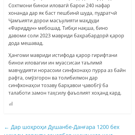
Сохтмони бинои иловагӣ барои 240 нафар
хонанда дар як баст пешбинӣ шуда, пудратчӣ
Ҷамъияти дорои масъулияти маҳдуди
«Фариддун» мебошад. Тибқи нақша, бино
давоми соли 2023 мавриди баҳрабардорӣ қарор
дода мешавад.
Ҳангоми мавриди истифода қарор гирифтани
бинои иловагии ин муассисаи таълимӣ
мавҷудияти норасоии синфхонаҳо пурра аз байн
рафта, омӯзгорон ва толибилмон дар
синфхонаҳои тозаву барҳавои ҷавобгӯ ба
талаботи замон таҳсилу фаъолият хоҳанд кард.
←
Дар шоҳроҳи Душанбе-Данғара 1200 бех