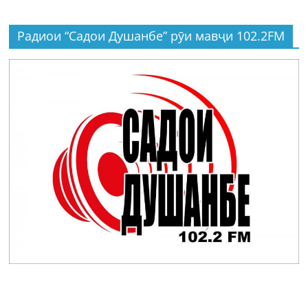
Радиои “Садои Душанбе” рӯи мавҷи 102.2FM