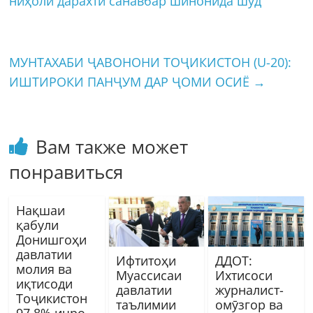
ниҳоли дарахти санавбар шинонида шуд
МУНТАХАБИ ҶАВОНОНИ ТОҶИКИСТОН (U-20):
ИШТИРОКИ ПАНҶУМ ДАР ҶОМИ ОСИЁ
→
Вам также может
понравиться
Нақшаи
қабули
Донишгоҳи
давлатии
Ифтитоҳи
ДДОТ:
молия ва
Муассисаи
Ихтисоси
иқтисоди
давлатии
журналист-
Тоҷикистон
таълимии
омӯзгор ва
97,8% иҷро