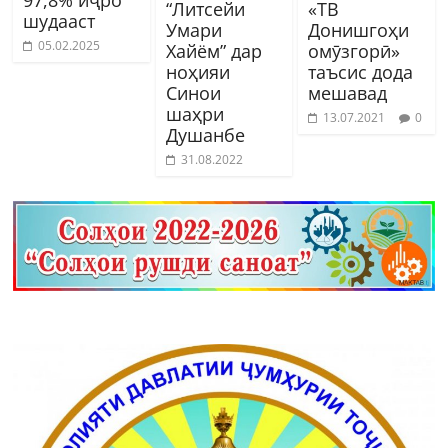
“Литсейи
«ТВ
шудааст
Умари
Донишгоҳи
05.02.2025
Хайём” дар
омӯзгорӣ»
ноҳияи
таъсис дода
Синои
мешавад
шаҳри
13.07.2021
0
Душанбе
31.08.2022