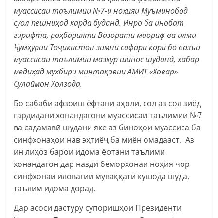
муассисаи таълимии №7-и ноҳияи Муъминобод
суол пешниҳод карда буданд. Инро ба инобат
гирифта, роҳбарияти Вазорати маориф ва илми
Ҷумҳурии Тоҷикистон зимни сафари корӣ бо вазъи
муассисаи таълимии мазкур шинос шуданд, хабар
медиҳад мухбири минтақавии АМИТ «Ховар»
Сулаймон Холзода.
Бо сабаби афзоиш ёфтани аҳолӣ, сол аз сол зиёд
гардидани хонандагони муассисаи таълимии №7
ва садамавӣ шудани яке аз биноҳои муассиса ба
синфхонаҳои нав эҳтиёҷ ба миён омадааст. Аз
ин лиҳоз барои идома ёфтани таълими
хонандагон дар назди беморхонаи ноҳия чор
синфхонаи иловагии муваққатӣ кушода шуда,
таълим идома дорад.
Дар асоси дастуру супоришҳои Президенти