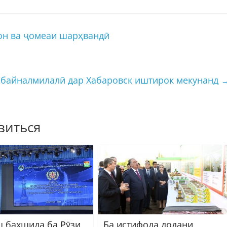
он ва ҷомеаи шарҳвандӣ
 байналмилалӣ дар Хабаровск иштирок мекунанд
виться
 бахшида ба Рӯзи
Ба истифода додани