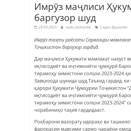
Имрӯз маҷлиси Ҳуку
баргузор шуд
28.03.2023
sado_dushanbe
Садои Душанбе
Имрӯз таҳти раёсати Сарвазири мамлакат
Тоҷикистон баргузор гардид.
Дар маҷлиси Ҳукумати мамлакат нахуст в
иқтисодиёт ва иҷтимоиёти ҷумҳурӣ баро
тирамоҳу зимистони солҳои 2023-2024 ҳи
Завқизода шунида шуд.Таъкид гардид, ки
қарори Ҳукумати Ҷумҳурии Тоҷикистон “
иқтисодиёт ва иҷтимоиёти ҷумҳурӣ баро
тирамоҳу зимистони солҳои 2023-2024” с
чорабиниҳо таҳия гардидааст.
Роҳбарони вазорату идораҳо ва ташкилот
фарорасии мавсими сармо ҷараёни омода