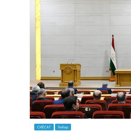
СИЁСАТ
Хабар