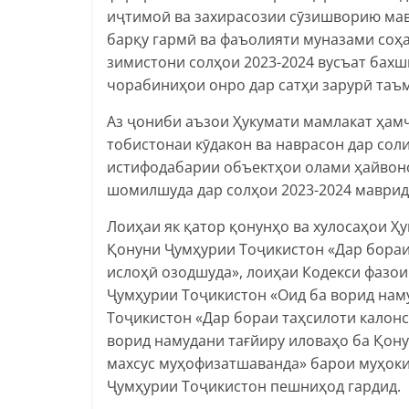
иҷтимоӣ ва захирасозии сӯзишворию ма
барқу гармӣ ва фаъолияти муназами соҳа
зимистони солҳои 2023-2024 вусъат бахш
чорабиниҳои онро дар сатҳи зарурӣ таъ
Аз ҷониби аъзои Ҳукумати мамлакат ҳам
тобистонаи кӯдакон ва наврасон дар соли
истифодабарии объектҳои олами ҳайвоно
шомилшуда дар солҳои 2023-2024 маврид
Лоиҳаи як қатор қонунҳо ва хулосаҳои Ҳ
Қонуни Ҷумҳурии Тоҷикистон «Дар бораи
ислоҳӣ озодшуда», лоиҳаи Кодекси фазо
Ҷумҳурии Тоҷикистон «Оид ба ворид нам
Тоҷикистон «Дар бораи таҳсилоти калон
ворид намудани тағйиру иловаҳо ба Қон
махсус муҳофизатшаванда» барои муҳок
Ҷумҳурии Тоҷикистон пешниҳод гардид.