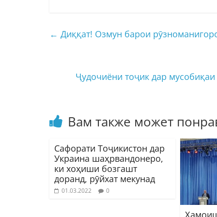
←
Диққат! Озмун барои рӯзноманигор
Ҷудочиёни тоҷик дар мусобиқаи
Вам также может понра
Сафорати Тоҷикистон дар
Украина шаҳрвандонеро,
ки хоҳиши бозгашт
доранд, рӯйхат мекунад
01.03.2022
0
Ҳамоиш