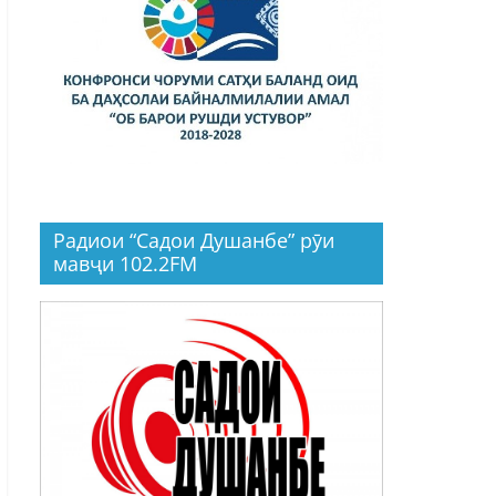
Радиои “Садои Душанбе” рӯи
мавҷи 102.2FM