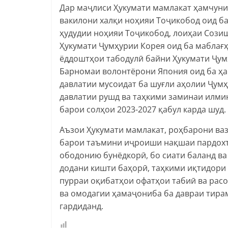
Дар маҷлиси Ҳукумати мамлакат ҳамчун
вакилони халқи ноҳияи Тоҷикобод оид б
ҳудудии ноҳияи Тоҷикобод, лоиҳаи Сози
Ҳукумати Ҷумҳурии Корея оид ба маблағ
ёддоштҳои табодулӣ байни Ҳукумати Ҷум
Барномаи волонтёрони Япония оид ба ҳ
давлатии мусоидат ба шуғли аҳолии Ҷумҳ
давлатии рушд ва таҳкими заминаи илм
барои солҳои 2023-2027 қабул карда шуд.
Аъзои Ҳукумати мамлакат, роҳбарони ва
барои таъмини иҷроиши нақшаи пардохтҳ
ободонию бунёдкорӣ, бо сиати баланд в
додани кишти баҳорӣ, таҳкими иқтидори
пурраи оқибатҳои офатҳои табиӣ ва расо
ва омодагии ҳамаҷониба ба давраи тира
гардиданд.