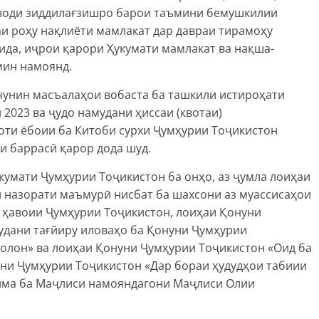
води зиддилағзишро барои таъмини бемушкилии
и роҳу нақлиёти мамлакат дар давраи тирамоҳу
ида, иҷрои қарори Ҳукумати мамлакат ва нақша-
мин намоянд.
чунин масъалаҳои вобаста ба ташкили истироҳати
 2023 ва ҷудо намудани ҳиссаи (квотаи)
ти ёбоии ба Китоби сурхи Ҷумҳурии Тоҷикистон
и баррасӣ қарор дода шуд.
укумати Ҷумҳурии Тоҷикистон ба онҳо, аз ҷумла лоиҳаи
 назорати маъмурӣ нисбат ба шахсони аз муассисаҳои
и ҳавоии Ҷумҳурии Тоҷикистон, лоиҳаи Қонуни
удани тағйиру иловаҳо ба Қонуни Ҷумҳурии
солон» ва лоиҳаи Қонуни Ҷумҳурии Тоҷикистон «Оид ба
уни Ҷумҳурии Тоҷикистон «Дар бораи ҳудудҳои табиии
има ба Маҷлиси намояндагони Маҷлиси Олии