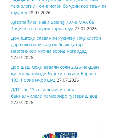
технологии Тоҷикистон бо ҷойи кор таъмин
шуданд
28.07.2026
Ҳавопаймои нави Boeing 737-8 MAX ба
Тоҷикистон ворид карда шуд
27.07.2026
Донишгоҳи славянии Русияву Тоҷикистон
дар соли нави таҳсил бо як қатор
навгониҳои муҳим ворид мегардад
27.07.2026
Дар шаш моҳи аввали соли 2026 нақшаи
қисми даромади буҷети ноҳияи Варзоб
103,4 фоиз иҷро шуд
27.07.2026
ДДТТ бо 13 созишномаи нави
байналмилалӣ ҳамкориро густариш дод
27.07.2026