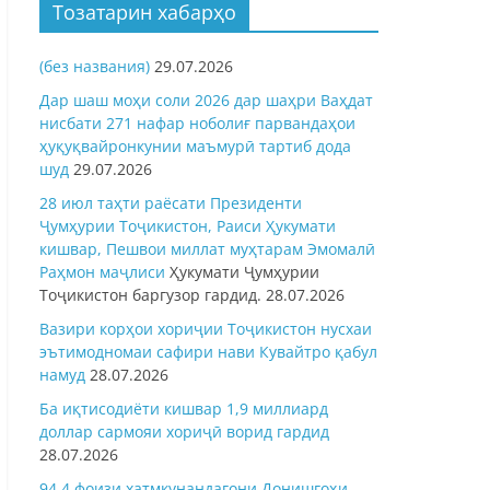
Тозатарин хабарҳо
(без названия)
29.07.2026
Дар шаш моҳи соли 2026 дар шаҳри Ваҳдат
нисбати 271 нафар ноболиғ парвандаҳои
ҳуқуқвайронкунии маъмурӣ тартиб дода
шуд
29.07.2026
28 июл таҳти раёсати Президенти
Ҷумҳурии Тоҷикистон, Раиси Ҳукумати
кишвар, Пешвои миллат муҳтарам Эмомалӣ
Раҳмон
маҷлиси
Ҳукумати Ҷумҳурии
Тоҷикистон баргузор гардид.
28.07.2026
Вазири корҳои хориҷии Тоҷикистон нусхаи
эътимодномаи сафири нави Кувайтро қабул
намуд
28.07.2026
Ба иқтисодиёти кишвар 1,9 миллиард
доллар сармояи хориҷӣ ворид гардид
28.07.2026
94,4 фоизи хатмкунандагони Донишгоҳи