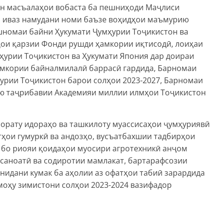
ин масъалаҳои вобаста ба пешниҳоди Маҷлиси
а иваз намудани номи баъзе воҳидҳои маъмурию
шномаи байни Ҳукумати Ҷумҳурии Тоҷикистон ва
ҳои қарзии Фонди рушди ҳамкории иқтисодӣ, лоиҳаи
ҳурии Тоҷикистон ва Ҳукумати Япония дар доираи
амкории байналмилалӣ баррасӣ гардида, Барномаи
урии Тоҷикистон барои солҳои 2023-2027, Барномаи
ию таҷрибавии Академияи миллии илмҳои Тоҷикистон
зорату идораҳо ва ташкилоту муассисаҳои ҷумҳуриявӣ
ои гумуркӣ ва андозҳо, вусъатбахшии тадбирҳои
а бо риояи қоидаҳои муосири агротехникӣ анҷом
 саноатӣ ва содиротии мамлакат, бартарафсозии
нидани кумак ба аҳолии аз офатҳои табиӣ зарардида
моҳу зимистони солҳои 2023-2024 вазифадор