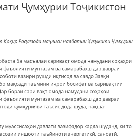
мати Ҷумҳурии Тоҷикистон
 Қоҳир Расулзода маҷлиси навбатии Ҳукумати Ҷумҳурии
обаста ба масъалаи саривақт омода намудани соҳаҳои
и фаъолияти мунтазам ва самарабахш дар давраи
соботи вазири рушди иқтисод ва савдо Завқӣ
 бо мақсади таъмини иҷрои босифат ва саривақтии
Дар бораи сари вақт омода намудани соҳаҳои
и фаъолияти мунтазам ва самарабахш дар давраи
итоди ҷумҳуриявӣ таъсис дода шуда, нақша-
у муассисаҳои давлатӣ вазифадор карда шуданд, ки то
созии иншооти таъйиноти энергетикӣ, саноатӣ,