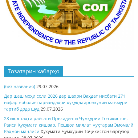
Тозатарин хабарҳо
(без названия)
29.07.2026
Дар шаш моҳи соли 2026 дар шаҳри Ваҳдат нисбати 271
нафар ноболиғ парвандаҳои ҳуқуқвайронкунии маъмурӣ
тартиб дода шуд
29.07.2026
28 июл таҳти раёсати Президенти Ҷумҳурии Тоҷикистон,
Раиси Ҳукумати кишвар, Пешвои миллат муҳтарам Эмомалӣ
Раҳмон
маҷлиси
Ҳукумати Ҷумҳурии Тоҷикистон баргузор
гардид.
28.07.2026