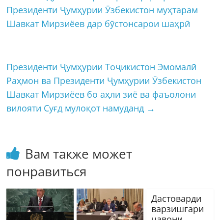
Президенти Ҷумҳурии Ӯзбекистон муҳтарам
Шавкат Мирзиёев дар бӯстонсарои шаҳрӣ
Президенти Ҷумҳурии Тоҷикистон Эмомалӣ
Раҳмон ва Президенти Ҷумҳурии Ӯзбекистон
Шавкат Мирзиёев бо аҳли зиё ва фаъолони
вилояти Суғд мулоқот намуданд
→
Вам также может
понравиться
Дастоварди
варзишгари
ҷавони