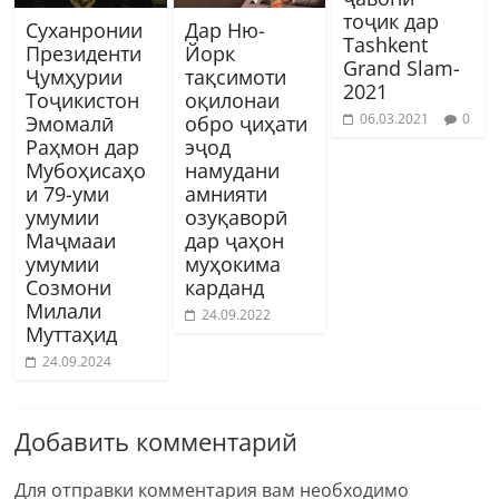
тоҷик дар
Суханронии
Дар Ню-
Tashkent
Президенти
Йорк
Grand Slam-
Ҷумҳурии
тақсимоти
2021
Тоҷикистон
оқилонаи
06.03.2021
0
Эмомалӣ
обро ҷиҳати
Раҳмон дар
эҷод
Мубоҳисаҳо
намудани
и 79-уми
амнияти
умумии
озуқаворӣ
Маҷмааи
дар ҷаҳон
умумии
муҳокима
Созмони
карданд
Милали
24.09.2022
Муттаҳид
24.09.2024
Добавить комментарий
Для отправки комментария вам необходимо