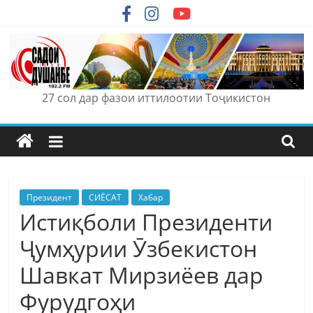
Skip
to
content
27 сол дар фазои иттилоотии Тоҷикистон
Президент
СИЁСАТ
Хабар
Истиқболи Президенти
Ҷумҳурии Ӯзбекистон
Шавкат Мирзиёев дар
Фурудгоҳи