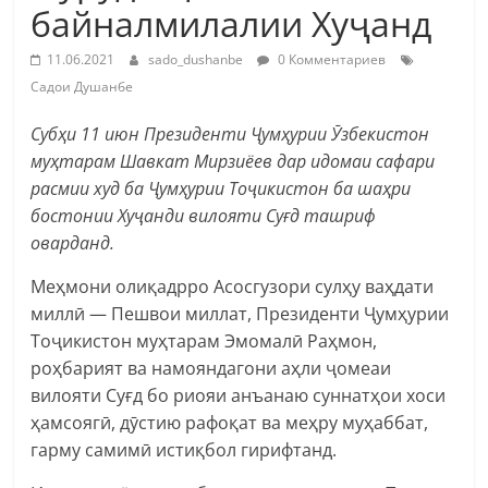
байналмилалии Хуҷанд
11.06.2021
sado_dushanbe
0 Комментариев
Садои Душанбе
Субҳи 11 июн Президенти Ҷумҳурии Ӯзбекистон
муҳтарам Шавкат Мирзиёев дар идомаи сафари
расмии худ ба Ҷумҳурии Тоҷикистон ба шаҳри
бостонии Хуҷанди вилояти Суғд ташриф
оварданд.
Меҳмони олиқадрро Асосгузори сулҳу ваҳдати
миллӣ — Пешвои миллат, Президенти Ҷумҳурии
Тоҷикистон муҳтарам Эмомалӣ Раҳмон,
роҳбарият ва намояндагони аҳли ҷомеаи
вилояти Суғд бо риояи анъанаю суннатҳои хоси
ҳамсоягӣ, дӯстию рафоқат ва меҳру муҳаббат,
гарму самимӣ истиқбол гирифтанд.