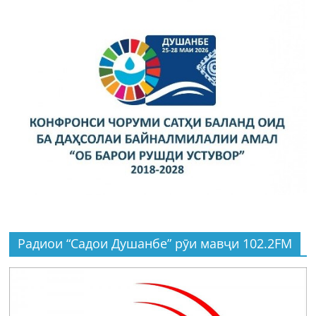
Радиои “Садои Душанбе” рӯи мавҷи 102.2FM