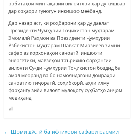
робитаҳои минтақавии вилоятҳои ҳар ду кишвар
дар соҳаҳои гуногун инкишоф меёбанд.
Дар назар аст, ки роҳбарони ҳар ду давлат
Президенти Ҷумҳурии Тоҷикистон муҳтарам
Эмомалӣ Раҳмон ва Президенти Ҷумҳурии
Ӯзбекистон муҳтарам Шавкат Мирзиёев зимни
сафар аз корхонаҳои саноатӣ, иншооти
энергетикӣ, мавзеҳои таърихию фарҳангии
вилояти Суғди Ҷумҳурии Тоҷикистон боздид ба
амал меоранд ва бо намояндагони доираҳои
саноатию тиҷоратӣ, соҳибкорӣ, аҳли илму
фарҳангу зиёи вилоят мулоқоту суҳбатҳо анҷом
медиҳанд.
←
Шоми дӯстӣ ба ифтихори сафари расмии