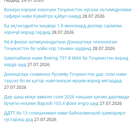
Вазири корҳои хориҷии Тоҷикистон нусхаи эътимодномаи
сафири нави Кувайтро қабул намуд
28.07.2026
Ба иқтисодиёти кишвар 1,9 миллиард доллар сармояи
хориҷӣ ворид гардид
28.07.2026
94,4 фоизи хатмкунандагони Донишгоҳи технологии
Тоҷикистон бо ҷойи кор таъмин шуданд
28.07.2026
Ҳавопаймои нави Boeing 737-8 MAX ба Тоҷикистон ворид
карда шуд
27.07.2026
Донишгоҳи славянии Русияву Тоҷикистон дар соли нави
таҳсил бо як қатор навгониҳои муҳим ворид мегардад
27.07.2026
Дар шаш моҳи аввали соли 2026 нақшаи қисми даромади
буҷети ноҳияи Варзоб 103,4 фоиз иҷро шуд
27.07.2026
ДДТТ бо 13 созишномаи нави байналмилалӣ ҳамкориро
густариш дод
27.07.2026