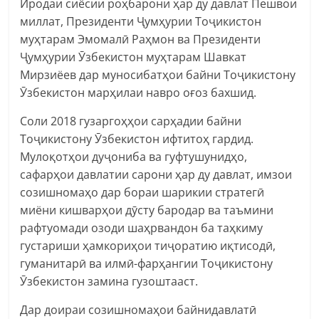
Иродаи сиёсии роҳбарони ҳар ду давлат Пешвои
миллат, Президенти Ҷумҳурии Тоҷикистон
муҳтарам Эмомалӣ Раҳмон ва Президенти
Ҷумҳурии Ӯзбекистон муҳтарам Шавкат
Мирзиёев дар муносибатҳои байни Тоҷикистону
Ӯзбекистон марҳилаи навро оғоз бахшид.
Соли 2018 гузаргоҳҳои сарҳадии байни
Тоҷикистону Ӯзбекистон ифтитоҳ гардид.
Мулоқотҳои дуҷониба ва гуфтушунидҳо,
сафарҳои давлатии сарони ҳар ду давлат, имзои
созишномаҳо дар бораи шарикии стратегӣ
миёни кишварҳои дӯсту бародар ва таъмини
рафтуомади озоди шаҳрвандон ба таҳкиму
густариши ҳамкориҳои тиҷоратию иқтисодӣ,
гуманитарӣ ва илмӣ-фарҳангии Тоҷикистону
Ӯзбекистон замина гузоштааст.
Дар доираи созишномаҳои байнидавлатӣ