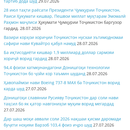
тартиб дода шуд
29.07.2026
28 июл таҳти раёсати Президенти Ҷумҳурии Тоҷикистон,
Раиси Ҳукумати кишвар, Пешвои миллат муҳтарам Эмомалӣ
Раҳмон
маҷлиси
Ҳукумати Ҷумҳурии Тоҷикистон баргузор
гардид.
28.07.2026
Вазири корҳои хориҷии Тоҷикистон нусхаи эътимодномаи
сафири нави Кувайтро қабул намуд
28.07.2026
Ба иқтисодиёти кишвар 1,9 миллиард доллар сармояи
хориҷӣ ворид гардид
28.07.2026
94,4 фоизи хатмкунандагони Донишгоҳи технологии
Тоҷикистон бо ҷойи кор таъмин шуданд
28.07.2026
Ҳавопаймои нави Boeing 737-8 MAX ба Тоҷикистон ворид
карда шуд
27.07.2026
Донишгоҳи славянии Русияву Тоҷикистон дар соли нави
таҳсил бо як қатор навгониҳои муҳим ворид мегардад
27.07.2026
Дар шаш моҳи аввали соли 2026 нақшаи қисми даромади
буҷети ноҳияи Варзоб 103,4 фоиз иҷро шуд
27.07.2026