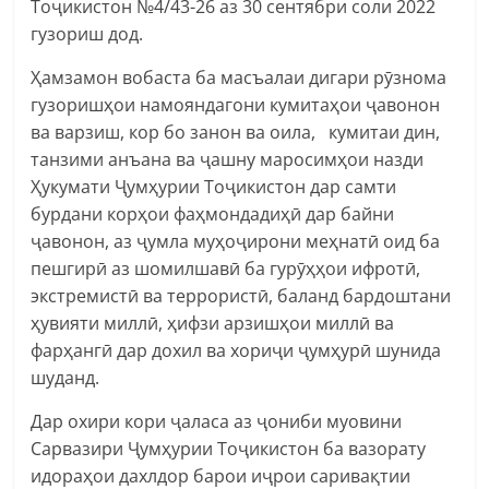
Тоҷикистон №4/43-26 аз 30 сентябри соли 2022
гузориш дод.
Ҳамзамон вобаста ба масъалаи дигари рӯзнома
гузоришҳои намояндагони кумитаҳои ҷавонон
ва варзиш, кор бо занон ва оила, кумитаи дин,
танзими анъана ва ҷашну маросимҳои назди
Ҳукумати Ҷумҳурии Тоҷикистон дар самти
бурдани корҳои фаҳмондадиҳӣ дар байни
ҷавонон, аз ҷумла муҳоҷирони меҳнатӣ оид ба
пешгирӣ аз шомилшавӣ ба гурӯҳҳои ифротӣ,
экстремистӣ ва террористӣ, баланд бардоштани
ҳувияти миллӣ, ҳифзи арзишҳои миллӣ ва
фарҳангӣ дар дохил ва хориҷи ҷумҳурӣ шунида
шуданд.
Дар охири кори ҷаласа аз ҷониби муовини
Сарвазири Ҷумҳурии Тоҷикистон ба вазорату
идораҳои дахлдор барои иҷрои саривақтии