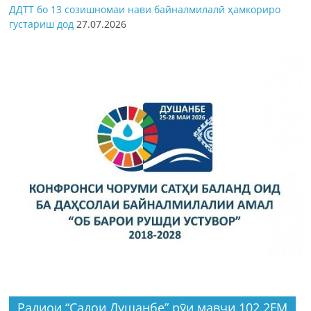
ДДТТ бо 13 созишномаи нави байналмилалӣ ҳамкориро
густариш дод
27.07.2026
Радиои “Садои Душанбе” рӯи мавҷи 102.2FM