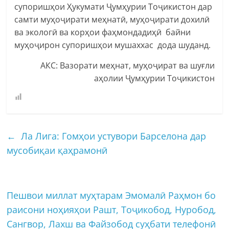
супоришҳои Ҳукумати Ҷумҳурии Тоҷикистон дар
самти муҳоҷирати меҳнатӣ, муҳоҷирати дохилӣ
ва экологӣ ва корҳои фаҳмондадиҳӣ байни
муҳоҷирон супоришҳои мушаххас дода шуданд.
АКС: Вазорати меҳнат, муҳоҷират ва шуғли
аҳолии Ҷумҳурии Тоҷикистон
←
Ла Лига: Гомҳои устувори Барселона дар
мусобиқаи қаҳрамонӣ
Пешвои миллат муҳтарам Эмомалӣ Раҳмон бо
раисони ноҳияҳои Рашт, Тоҷикобод, Нуробод,
Сангвор, Лахш ва Файзобод суҳбати телефонӣ