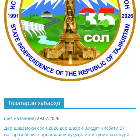
Тозатарин хабарҳо
(без названия)
29.07.2026
Дар шаш моҳи соли 2026 дар шаҳри Ваҳдат нисбати 271
нафар ноболиғ парвандаҳои ҳуқуқвайронкунии маъмурӣ