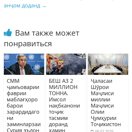
анҷом доданд
→
Вам также может
понравиться
СММ
БЕШ АЗ 2
Ҷаласаи
ҷамъоварии
МИЛЛИОН
Шӯрои
фаврии
ТОННА.
Маҷлиси
маблағҳоро
Имсол
миллии
барои
нақбканони
Маҷлиси
зарардидаго
тоҷик
Олии
ни
тасмим
Ҷумҳурии
заминларзаи
доранд
Тоҷикистон
Сурия эълон
ҳамин
06.02.2026