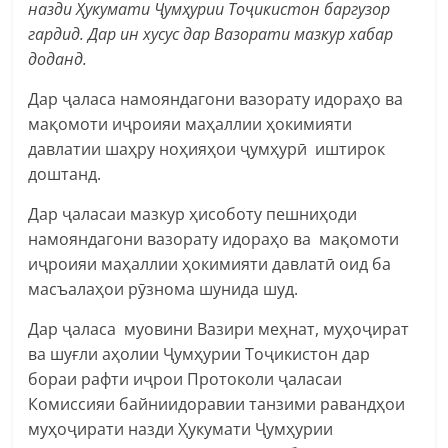
назди Ҳукумати Ҷумҳурии Тоҷикистон баргузор
гардид. Дар ин хусус дар Вазорати мазкур хабар
доданд.
Дар ҷаласа намояндагони вазорату идораҳо ва
мақомоти иҷроияи маҳаллии ҳокимияти
давлатии шаҳру ноҳияҳои ҷумҳурӣ иштирок
доштанд.
Дар ҷаласаи мазкур ҳисоботу пешниҳоди
намояндагони вазорату идораҳо ва мақомоти
иҷроияи маҳаллии ҳокимияти давлатӣ оид ба
масъалаҳои рӯзнома шунида шуд.
Дар ҷаласа муовини Вазири меҳнат, муҳоҷират
ва шуғли аҳолии Ҷумҳурии Тоҷикистон дар
бораи рафти иҷрои Протоколи ҷаласаи
Комиссияи байниидоравии танзими равандҳои
муҳоҷирати назди Ҳукумати Ҷумҳурии