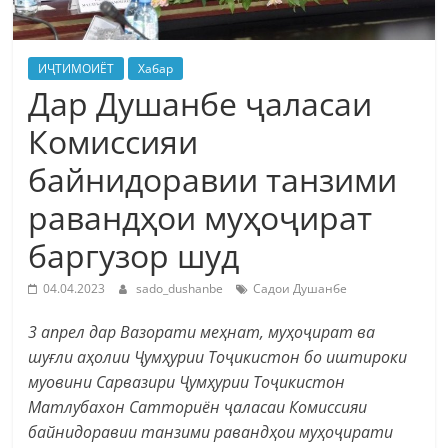
ИҶТИМОИЁТ
Хабар
Дар Душанбе ҷаласаи
Комиссияи
байнидоравии танзими
равандҳои муҳоҷират
баргузор шуд
04.04.2023
sado_dushanbe
Садои Душанбе
3 апрел
дар Вазорати меҳнат, муҳоҷират ва
шуғли аҳолии Ҷумҳурии Тоҷикистон бо иштироки
муовини Сарвазири Ҷумҳурии Тоҷикистон
Матлубахон Сатториён ҷаласаи Комиссияи
байнидоравии танзими равандҳои муҳоҷирати