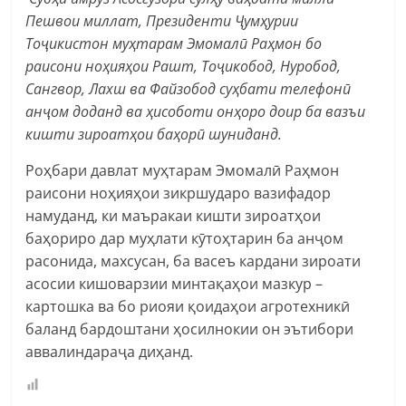
Пешвои миллат, Президенти Ҷумҳурии
Тоҷикистон муҳтарам Эмомалӣ Раҳмон бо
раисони ноҳияҳои Рашт, Тоҷикобод, Нуробод,
Сангвор, Лахш ва Файзобод суҳбати телефонӣ
анҷом доданд ва ҳисоботи онҳоро доир ба вазъи
кишти зироатҳои баҳорӣ шуниданд.
Роҳбари давлат муҳтарам Эмомалӣ Раҳмон
раисони ноҳияҳои зикршударо вазифадор
намуданд, ки маъракаи кишти зироатҳои
баҳориро дар муҳлати кӯтоҳтарин ба анҷом
расонида, махсусан, ба васеъ кардани зироати
асосии кишоварзии минтақаҳои мазкур –
картошка ва бо риояи қоидаҳои агротехникӣ
баланд бардоштани ҳосилнокии он эътибори
аввалиндараҷа диҳанд.