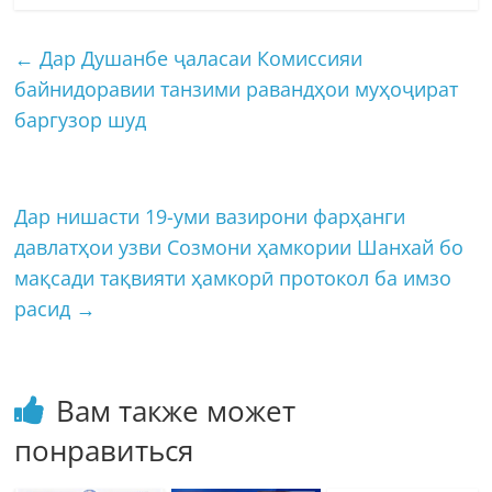
←
Дар Душанбе ҷаласаи Комиссияи
байнидоравии танзими равандҳои муҳоҷират
баргузор шуд
Дар нишасти 19-уми вазирони фарҳанги
давлатҳои узви Созмони ҳамкории Шанхай бо
мақсади тақвияти ҳамкорӣ протокол ба имзо
расид
→
Вам также может
понравиться