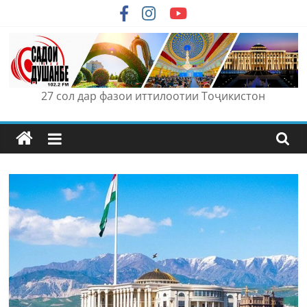
Skip
to
content
27 сол дар фазои иттилоотии Тоҷикистон