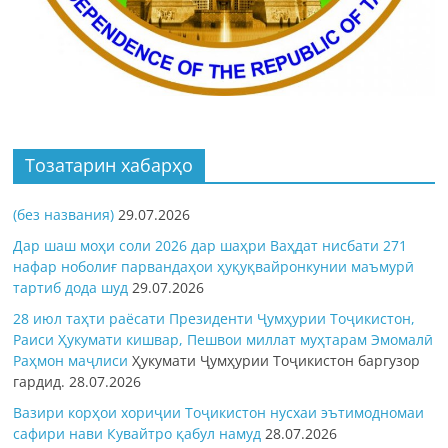
Тозатарин хабарҳо
(без названия)
29.07.2026
Дар шаш моҳи соли 2026 дар шаҳри Ваҳдат нисбати 271
нафар ноболиғ парвандаҳои ҳуқуқвайронкунии маъмурӣ
тартиб дода шуд
29.07.2026
28 июл таҳти раёсати Президенти Ҷумҳурии Тоҷикистон,
Раиси Ҳукумати кишвар, Пешвои миллат муҳтарам Эмомалӣ
Раҳмон
маҷлиси
Ҳукумати Ҷумҳурии Тоҷикистон баргузор
гардид.
28.07.2026
Вазири корҳои хориҷии Тоҷикистон нусхаи эътимодномаи
сафири нави Кувайтро қабул намуд
28.07.2026