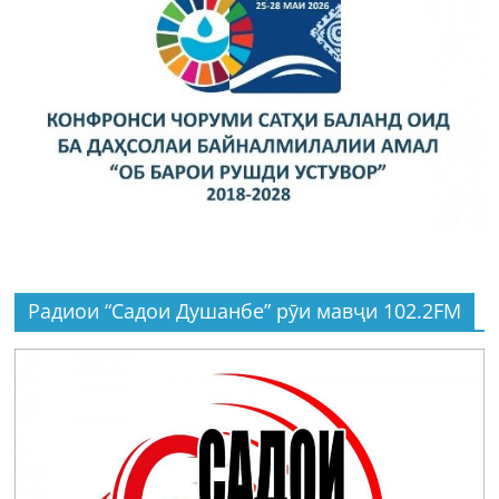
Радиои “Садои Душанбе” рӯи мавҷи 102.2FM