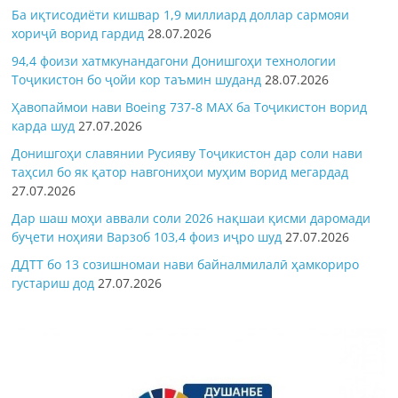
Ба иқтисодиёти кишвар 1,9 миллиард доллар сармояи
хориҷӣ ворид гардид
28.07.2026
94,4 фоизи хатмкунандагони Донишгоҳи технологии
Тоҷикистон бо ҷойи кор таъмин шуданд
28.07.2026
Ҳавопаймои нави Boeing 737-8 MAX ба Тоҷикистон ворид
карда шуд
27.07.2026
Донишгоҳи славянии Русияву Тоҷикистон дар соли нави
таҳсил бо як қатор навгониҳои муҳим ворид мегардад
27.07.2026
Дар шаш моҳи аввали соли 2026 нақшаи қисми даромади
буҷети ноҳияи Варзоб 103,4 фоиз иҷро шуд
27.07.2026
ДДТТ бо 13 созишномаи нави байналмилалӣ ҳамкориро
густариш дод
27.07.2026