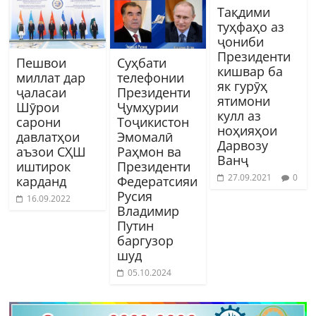
Тақдими
туҳфаҳо аз
ҷониби
Президенти
Пешвои
Суҳбати
кишвар ба
миллат дар
телефонии
як гурӯҳ
ҷаласаи
Президенти
ятимони
Шӯрои
Ҷумҳурии
кулл аз
сарони
Тоҷикистон
ноҳияҳои
давлатҳои
Эмомалӣ
Дарвозу
аъзои СҲШ
Раҳмон ва
Ванҷ
иштирок
Президенти
27.09.2021
0
карданд
Федератсияи
Русия
16.09.2022
Владимир
Путин
баргузор
шуд
05.10.2024