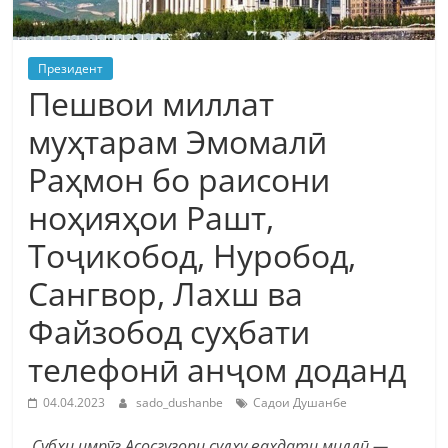
Президент
Пешвои миллат
муҳтарам Эмомалӣ
Раҳмон бо раисони
ноҳияҳои Рашт,
Тоҷикобод, Нуробод,
Сангвор, Лахш ва
Файзобод суҳбати
телефонӣ анҷом доданд
04.04.2023
sado_dushanbe
Садои Душанбе
Субҳи имрӯз Асосгузори сулҳу ваҳдати миллӣ —