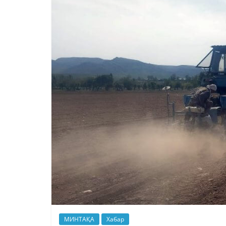
МИНТАҚА
Хабар