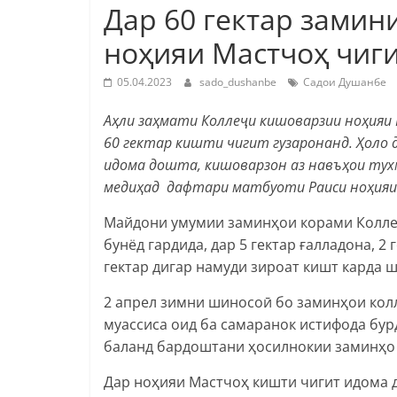
Дар 60 гектар зами
ноҳияи Мастчоҳ чиг
05.04.2023
sado_dushanbe
Садои Душанбе
Аҳли заҳмати Коллеҷи кишоварзии ноҳияи 
60 гектар кишти чигит гузаронанд. Ҳоло 
идома дошта, кишоварзон аз навъҳои ту
медиҳад дафтари матбуоти Раиси ноҳияи
Майдони умумии заминҳои корами Коллеҷи
бунёд гардида, дар 5 гектар ғалладона, 2 
гектар дигар намуди зироат кишт карда ш
2 апрел зимни шиносоӣ бо заминҳои кол
муассиса оид ба самаранок истифода бур
баланд бардоштани ҳосилнокии заминҳо 
Дар ноҳияи Мастчоҳ кишти чигит идома д