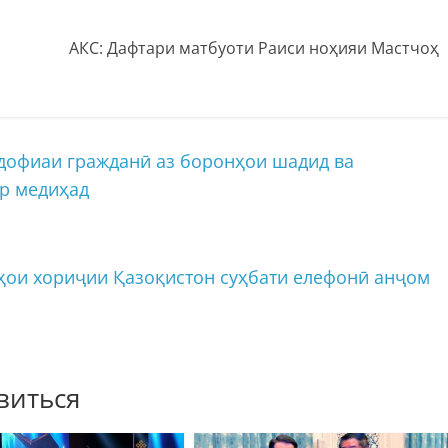
АКС: Дафтари матбуоти Раиси ноҳияи Мастчоҳ
дофиаи гражданӣ аз боронҳои шадид ва
ор медиҳад
ҳои хориҷии Қазоқистон суҳбати елефонӣ анҷом
виться