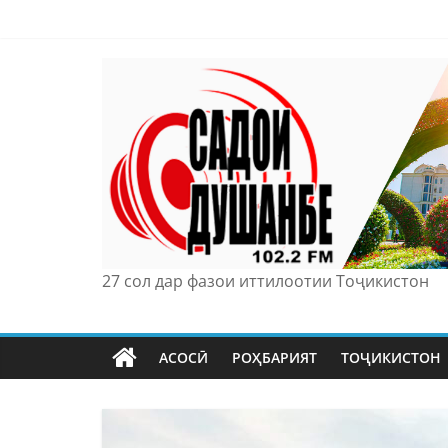
Skip
to
content
27 сол дар фазои иттилоотии Тоҷикистон
АСОСӢ
РОҲБАРИЯТ
ТОҶИКИСТОН