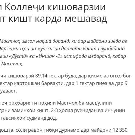
ни Коллеҷи кишоварзии
ит кишт карда мешавад
Мастчоҳ имсол нақша доранд, ки дар майдони зиёда аз
дар заминҳои ин муассисаи давлатӣ кишти пунбадона
хмии
«
Дӯстӣ» ва
«
Иншан -2» истифода мебаранд, хабар
 Мастчоҳ.
 кишоварзӣ 89,14 гектар буда, дар қисме аз онҳо боғ
гектар картошкаи барвақтӣ, дар 1 гектар пиёз ва дар 9
удааст.
леҷ роҳбарияти ноҳияи Мастчоҳ ба масъулини
дани заминҳои кишт, 2-3 ҳосил рӯёнидан ва инчунин
тавсияҳои судманд дод.
ошта, соли равон тибқи дурнамо дар майдони 12 350