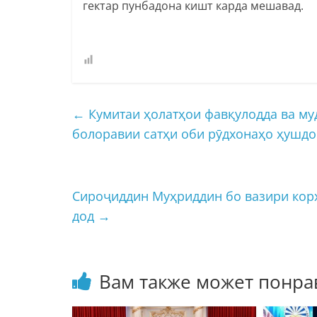
гектар пунбадона кишт карда мешавад.
←
Кумитаи ҳолатҳои фавқулодда ва му
болоравии сатҳи оби рӯдхонаҳо ҳушд
Сироҷиддин Муҳриддин бо вазири кор
дод
→
Вам также может понра