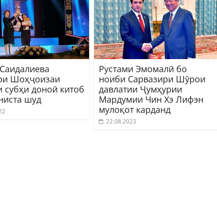
Саидалиева
Рустами Эмомалӣ бо
ри Шоҳҷоизаи
ноиби Сарвазири Шӯрои
и субҳи доноӣ китоб
давлатии Ҷумҳурии
ониста шуд
Мардумии Чин Хэ Лифэн
мулоқот карданд
22
22.08.2023