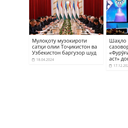
Мулоқоту музокироти
Шаҳло 
сатҳи олии Тоҷикистон ва
сазово
Узбекистон баргузор шуд
«Фурӯғ
аст» д
18.04.2024
17.12.20