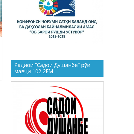
Радиои “Садои Душанбе” рӯи
мавҷи 102.2FM