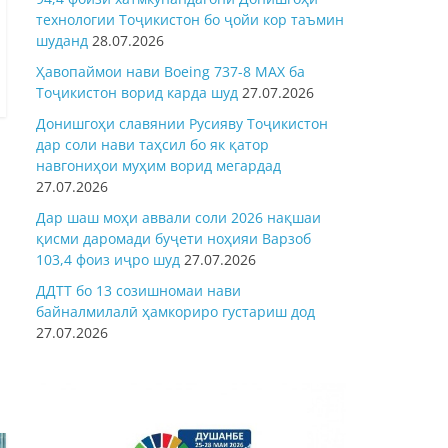
технологии Тоҷикистон бо ҷойи кор таъмин
шуданд
28.07.2026
Ҳавопаймои нави Boeing 737-8 MAX ба
Тоҷикистон ворид карда шуд
27.07.2026
Донишгоҳи славянии Русияву Тоҷикистон
дар соли нави таҳсил бо як қатор
навгониҳои муҳим ворид мегардад
27.07.2026
Дар шаш моҳи аввали соли 2026 нақшаи
қисми даромади буҷети ноҳияи Варзоб
103,4 фоиз иҷро шуд
27.07.2026
ДДТТ бо 13 созишномаи нави
байналмилалӣ ҳамкориро густариш дод
27.07.2026