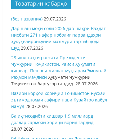
Тозатарин хабарҳо
(без названия)
29.07.2026
Дар шаш моҳи соли 2026 дар шаҳри Ваҳдат
нисбати 271 нафар ноболиғ парвандаҳои
ҳуқуқвайронкунии маъмурӣ тартиб дода
шуд
29.07.2026
28 июл таҳти раёсати Президенти
Ҷумҳурии Тоҷикистон, Раиси Ҳукумати
кишвар, Пешвои миллат муҳтарам Эмомалӣ
Раҳмон
маҷлиси
Ҳукумати Ҷумҳурии
Тоҷикистон баргузор гардид.
28.07.2026
Вазири корҳои хориҷии Тоҷикистон нусхаи
эътимодномаи сафири нави Кувайтро қабул
намуд
28.07.2026
Ба иқтисодиёти кишвар 1,9 миллиард
доллар сармояи хориҷӣ ворид гардид
28.07.2026
94,4 фоизи хатмкунандагони Донишгоҳи