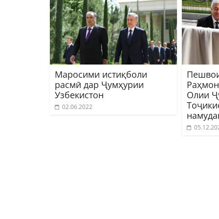
Маросими истиқболи
Пешвои
расмӣ дар Ҷумҳурии
Раҳмон
Узбекистон
Олии Ҷ
Тоҷики
02.06.2022
намуда
05.12.20