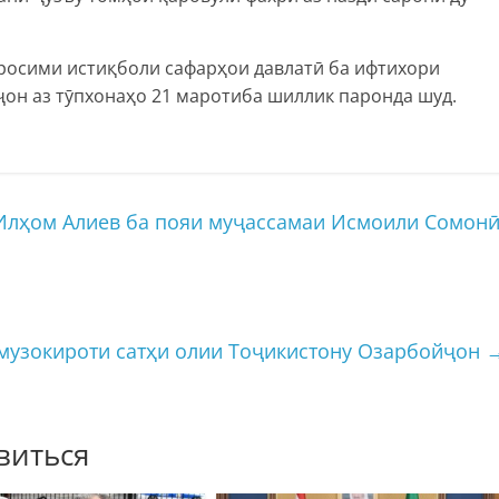
росими истиқболи сафарҳои давлатӣ ба ифтихори
н аз тӯпхонаҳо 21 маротиба шиллик паронда шуд.
лҳом Алиев ба пояи муҷассамаи Исмоили Сомон
музокироти сатҳи олии Тоҷикистону Озарбойҷон
виться