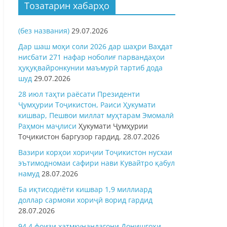
Тозатарин хабарҳо
(без названия)
29.07.2026
Дар шаш моҳи соли 2026 дар шаҳри Ваҳдат
нисбати 271 нафар ноболиғ парвандаҳои
ҳуқуқвайронкунии маъмурӣ тартиб дода
шуд
29.07.2026
28 июл таҳти раёсати Президенти
Ҷумҳурии Тоҷикистон, Раиси Ҳукумати
кишвар, Пешвои миллат муҳтарам Эмомалӣ
Раҳмон
маҷлиси
Ҳукумати Ҷумҳурии
Тоҷикистон баргузор гардид.
28.07.2026
Вазири корҳои хориҷии Тоҷикистон нусхаи
эътимодномаи сафири нави Кувайтро қабул
намуд
28.07.2026
Ба иқтисодиёти кишвар 1,9 миллиард
доллар сармояи хориҷӣ ворид гардид
28.07.2026
94,4 фоизи хатмкунандагони Донишгоҳи