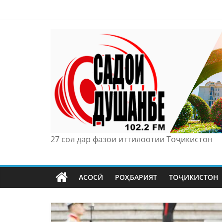
Skip
to
content
27 сол дар фазои иттилоотии Тоҷикистон
АСОСӢ
РОҲБАРИЯТ
ТОҶИКИСТОН