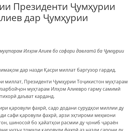
тии Президенти Ҷумҳурии
лиев дар Ҷумҳурии
муҳтарам Илҳом Алиев бо сафари давлатӣ ба Ҷумҳурии
мақом дар назди Қасри миллат баргузор гардид.
ои миллат, Президенти Ҷумҳурии Тоҷикистон муҳтарам
зарбойҷон муҳтарам Илҳом Алиевро гарму самимӣ
тихорӣ даъват карданд.
ри қаровули фахрӣ, садо додани сурудҳои миллии ду
азди сафи қаровули фахрӣ, арзи эҳтироми меҳмони
он, шиносоӣ бо ҳайатҳои расмии ду ҷониб ҷараён
ани ҷузъу томҳои қаровули фахрӣ аз назди сарони ду