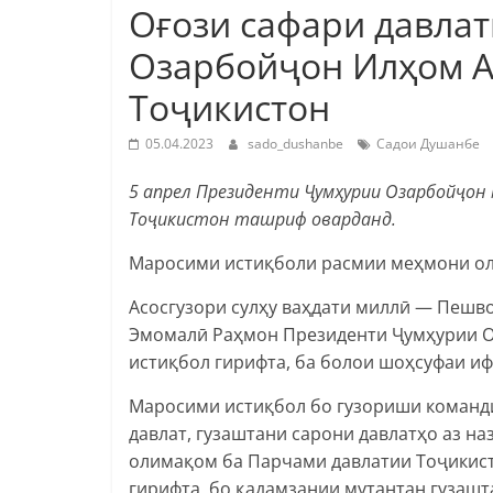
Оғози сафари давла
Озарбойҷон Илҳом А
Тоҷикистон
05.04.2023
sado_dushanbe
Садои Душанбе
5 апрел Президенти Ҷумҳурии Озарбойҷон 
Тоҷикистон ташриф оварданд.
Маросими истиқболи расмии меҳмони оли
Асосгузори сулҳу ваҳдати миллӣ — Пешв
Эмомалӣ Раҳмон Президенти Ҷумҳурии О
истиқбол гирифта, ба болои шоҳсуфаи иф
Маросими истиқбол бо гузориши команди
давлат, гузаштани сарони давлатҳо аз н
олимақом ба Парчами давлатии Тоҷикист
гирифта, бо қадамзании мутантан гузашт