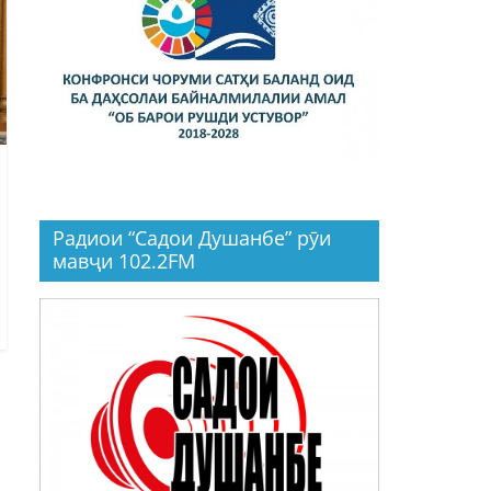
Радиои “Садои Душанбе” рӯи
мавҷи 102.2FM