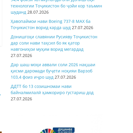
технологии Тоҷикистон бо ҷойи кор таъмин
шуданд
28.07.2026
Ҳавопаймои нави Boeing 737-8 MAX ба
Тоҷикистон ворид карда шуд
27.07.2026
Донишгоҳи славянии Русияву Тоҷикистон
дар соли нави таҳсил бо як қатор
навгониҳои муҳим ворид мегардад
27.07.2026
ӣ
Дар шаш моҳи аввали соли 2026 нақшаи
қисми даромади буҷети ноҳияи Варзоб
103,4 фоиз иҷро шуд
27.07.2026
ДДТТ бо 13 созишномаи нави
байналмилалӣ ҳамкориро густариш дод
→
27.07.2026