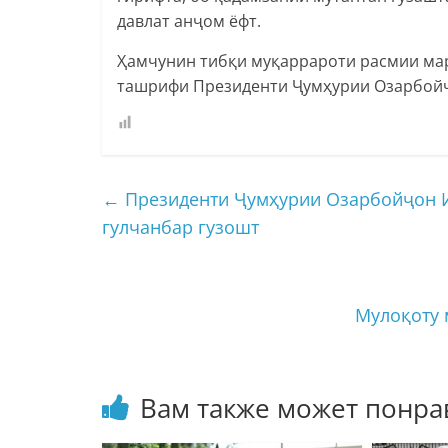
давлат анҷом ёфт.
Ҳамчунин тибқи муқаррароти расмии ма
ташрифи Президенти Ҷумҳурии Озарбойҷо
←
Президенти Ҷумҳурии Озарбойҷон И
гулчанбар гузошт
Мулоқоту 
Вам также может понра